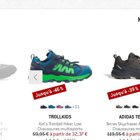
Jusqu'à -46 %
Jusqu'à -39 %
Remise
Remise
+
11
MARQUE
MARQUE
TROLLKIDS
ADIDAS T
Article
Article
TX
Kid's Tronfjell Hiker Low
Terrex Skychaser 
Product group
Product group
orts
Chaussures multisports
Chaussures mu
duit
Prix
Prix réduit
Pr
Pr
 €
59,95 €
à partir de
32,37 €
119,95 €
à parti