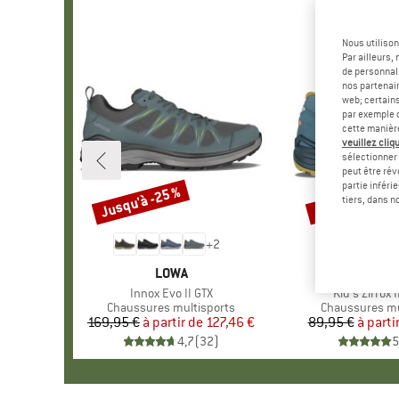
Nous utilison
Par ailleurs
de personnali
nos partenair
web; certain
par exemple c
cette manièr
veuillez cliqu
sélectionner 
peut être rév
partie inféri
Jusqu'à -25 %
Jusqu'à -25 %
Remise
Remise
tiers, dans n
+
2
MARQUE
LOWA
MAR
LOW
Article
Innox Evo II GTX
Article
Kid's Zirrox I
Product group
Chaussures multisports
Product group
Chaussures mu
169,95 €
à partir de
Prix
Prix réduit
127,46 €
89,95 €
à parti
Pr
Pr
4,7
(
32
)
5