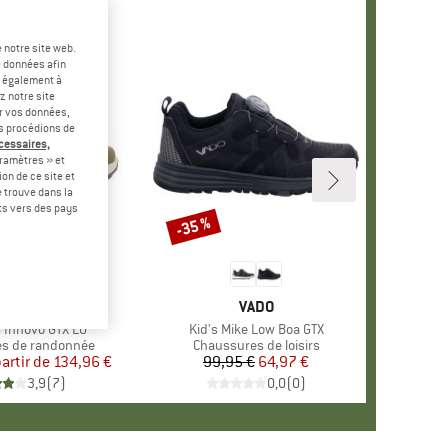
 notre site web.
e données afin
t également à
z notre site
er vos données,
us procédions de
écessaires,
ramètres » et
on de ce site et
 trouve dans la
rts vers des pays
-25 %
-35 %
Remise
MARQUE
LOWA
MARQUE
VADO
Innovo GTX LO
Article
Kid's Mike Low Boa GTX
roup
s de randonnée
Product group
Chaussures de loisirs
partir de
Prix
Prix réduit
134,96 €
99,95 €
Prix
Prix réduit
64,97 €
3,9
(
7
)
0,0
(
0
)