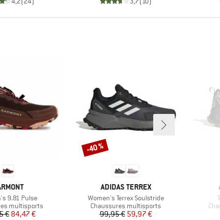
4,2
(
24
)
3,7
(
10
)
-40 %
Remise
ARQUE
MARQUE
ARMONT
ADIDAS TERREX
Article
A
s 9.81 Pulse
Women's Terrex Soulstride
T
group
Product group
Pro
es multisports
Chaussures multisports
Cha
Prix
Prix réduit
Prix
Prix réduit
5 €
84,47 €
99,95 €
59,97 €