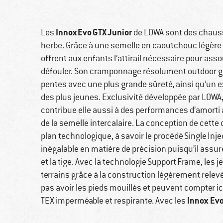
Innox Evo GTX Junior
Les
de LOWA sont des chaussu
herbe. Grâce à une semelle en caoutchouc légère 
offrent aux enfants l’attirail nécessaire pour ass
défouler. Son cramponnage résolument outdoor ga
pentes avec une plus grande sûreté, ainsi qu’un ex
des plus jeunes. Exclusivité développée par LOW
contribue elle aussi à des performances d’amorti 
de la semelle intercalaire. La conception de cette 
plan technologique, à savoir le procédé Single Inje
inégalable en matière de précision puisqu’il assure
et la tige. Avec la technologie Support Frame, les 
terrains grâce à la construction légèrement relev
pas avoir les pieds mouillés et peuvent compter ici
Innox Evo
TEX imperméable et respirante. Avec les