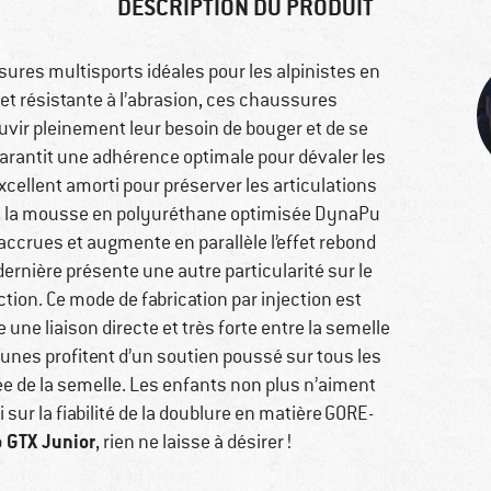
DESCRIPTION DU PRODUIT
res multisports idéales pour les alpinistes en
et résistante à l’abrasion, ces chaussures
ouvir pleinement leur besoin de bouger et de se
rantit une adhérence optimale pour dévaler les
cellent amorti pour préserver les articulations
A, la mousse en polyuréthane optimisée DynaPu
accrues et augmente en parallèle l’effet rebond
dernière présente une autre particularité sur le
ction. Ce mode de fabrication par injection est
 une liaison directe et très forte entre la semelle
jeunes profitent d’un soutien poussé sur tous les
ée de la semelle. Les enfants non plus n’aiment
 sur la fiabilité de la doublure en matière GORE-
 GTX Junior
, rien ne laisse à désirer !