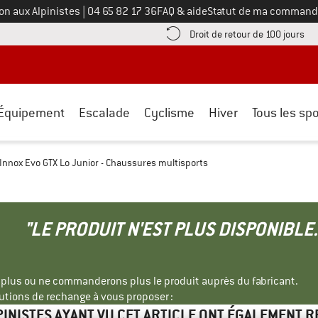
Appelez-nous au
on aux Alpinistes
|
04 65 82 17 36
FAQ & aide
Statut de ma command
e les informations de paiement ici ! Ouvre une boîte d'information
Tro
Droit de retour de 100 jours
Équipement
Escalade
Cyclisme
Hiver
Tous les spo
Innox Evo GTX Lo Junior - Chaussures multisports
"LE PRODUIT N'EST PLUS DISPONIBLE.
s plus ou ne commanderons plus le produit auprès du fabricant.
tions de rechange à vous proposer :
PINISTES AYANT VU CET ARTICLE ONT ÉGALEMENT 