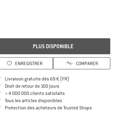
PLUS DISPONIBLE
ENREGISTRER
COMPARER
Trouve les infos sur la livraison 
Livraison gratuite dès 69 € (FR)
Trouve les informations de paiement i
Droit de retour de 100 jours
> 4 000 000 clients satisfaits
Tous les articles disponibles
Trouve toutes les infos
Protection des acheteurs de Trusted Shops