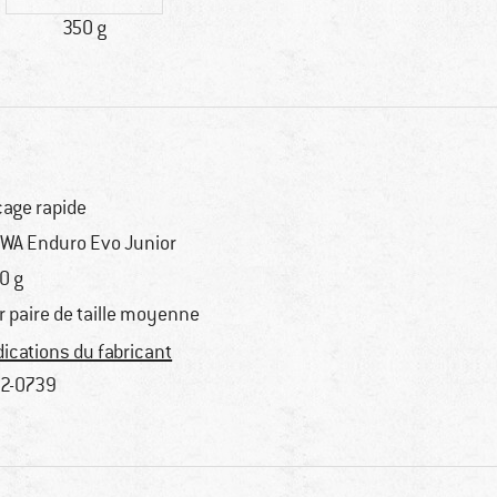
350 g
çage rapide
WA Enduro Evo Junior
0 g
r paire de taille moyenne
dications du fabricant
2-0739