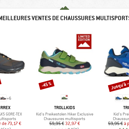
MEILLEURES VENTES DE CHAUSSURES MULTISPORT
Jusqu'à 
-45 %
Remise
Remise
+
6
MARQUE
MA
ERREX
TROLLKIDS
TR
Article
Article
AX5 GORE-TEX
Kid's Preikestolen Hiker Exclusive
Kid's Pre
Product group
Product 
ltisports
Chaussures multisports
Chaussur
ix
ix réduit
Prix
Prix réduit
r de
73,17 €
59,95 €
32,97 €
59,95 €
à 