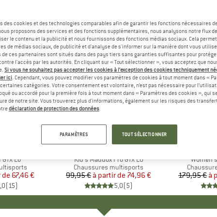
s des cookies et des technologies comparables afin de garantir les fonctions nécessaires de
, nous proposons des services et des fonctions supplémentaires, nous analysons notre flux d
ser le contenu et la publicité et nous fournissons des fonctions médias sociaux. Cela perme
es de médias sociaux, de publicité et d'analyse de s'informer sur la manière dont vous utilise
s de ces partenaires sont situés dans des pays tiers sans garanties suffisantes pour protég
ontre l'accès par les autorités. En cliquant sur « Tout sélectionner », vous acceptez que no
e.
Si vous ne souhaitez pas accepter les cookies à l’exception des cookies techniquement n
er ici
. Cependant, vous pouvez modifier vos paramètres de cookies à tout moment dans « Pa
certaines catégories. Votre consentement est volontaire, n’est pas nécessaire pour l’utilisati
oqué ou accordé pour la première fois à tout moment dans « Paramètres des cookies », qui se
eure de notre site. Vous trouverez plus d'informations, également sur les risques des transfe
Jusqu'à -25 %
Jusqu'à 
Remise
Remise
otre
déclaration de protection des données
.
+
2
PARAMÈTRES
TOUT SÉLECTIONNER
QUE
A
MARQUE
LOWA
I GTX Lo
Article
Kid's Maddox Pro GTX LO
Article
Women's 
ltisports
Product group
Chaussures multisports
Product g
Chaussure
r de
ix
ix réduit
67,46 €
99,95 €
à partir de
Prix
Prix réduit
74,96 €
179,95 €
à 
,0
(
15
)
5,0
(
5
)