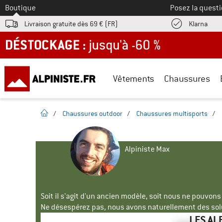
Vers le
Boutique
Posez la questi
Trouv
Livraison gratuite dès 69 € (FR)
Klarna
DÉSTOCKAGE : jusqu'à -60 %
Vêtements
Chaussures
Page d'accueil
/
Chaussures outdoor
/
Chaussures multisports
/
Alpiniste Max
Soit il s'agit d'un ancien modèle, soit nous ne pouvon
Ne désespérez pas, nous avons naturellement des solu
LES AL