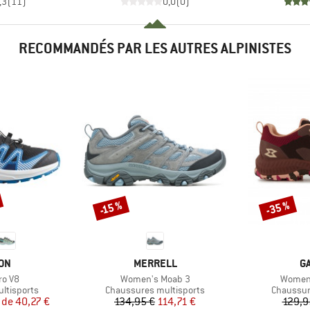
,3
(
11
)
0,0
(
0
)
RECOMMANDÉS PAR LES AUTRES ALPINISTES
-35 %
-15 %
Remise
Remise
E
MARQUE
M
ON
MERRELL
G
Article
Article
ro V8
Women's Moab 3
Women'
Product group
Product 
ltisports
Chaussures multisports
Chaussur
ix
ix réduit
Prix
Prix réduit
 de
40,27 €
134,95 €
114,71 €
129,9