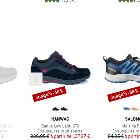
)
4,0
(
8
)
4
Jusqu'à -40 %
Jusqu'à -38 %
Remise
Remise
MARQUE
MARQU
HANWAG
SALOM
Article
Article
 LL Lo
Banks Low Lady GTX
Kid's Xa P
Product group
Product group
orts
Chaussures multisports
Chaussures mu
duit
Prix
Prix réduit
Pr
Pr
 €
229,95 €
à partir de
137,97 €
64,95 €
à partir