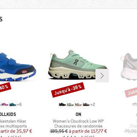
S
-40 %
Jusqu'à -38 %
Jusq
Remise
Remi
+
6
+
2
RQUE
MARQUE
OLLKIDS
ON
Article
ikestolen Hiker
Women's Cloudrock Low WP
group
Product group
Pro
es multisports
Chaussures de randonnée
Cha
Prix
Prix réduit
Prix
Prix réduit
partir de
35,97 €
189,95 €
à partir de
117,77 €
79,95