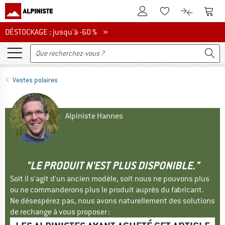
Vers le compte client
Vers 
Vers la liste d'env
Vers le com
DÉSTOCKAGE : jusqu'à -60 %
DÉSTOCKAGE : jusqu'à -60 % »
Vestes polaires
Alpiniste Hannes
"LE PRODUIT N'EST PLUS DISPONIBLE."
Soit il s'agit d'un ancien modèle, soit nous ne pouvons plus
ou ne commanderons plus le produit auprès du fabricant.
Ne désespérez pas, nous avons naturellement des solutions
de rechange à vous proposer :