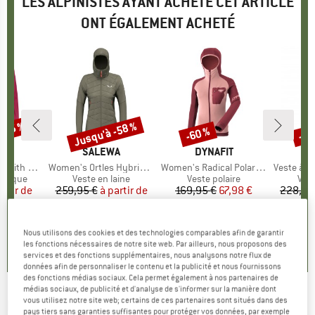
LES ALPINISTES AYANT ACHETÉ CET ARTICLE
ONT ÉGALEMENT ACHETÉ
 -35 %
Jusqu'à -58 %
-60 %
-20
Remise
Remise
Rem
QUE
MARQUE
SALEWA
MARQUE
DYNAFIT
able Sleeves
Article
Women's Ortles Hybrid TWR Jacket
Article
Women's Radical Polartec Jacket
Article
Veste à capu
oup
hétique
Product group
Veste en laine
Product group
Veste polaire
Pro
Vest
artir de
ix
ix réduit
259,95 €
à partir de
Prix
Prix réduit
169,95 €
Prix
Prix réduit
67,98 €
228,95
 €
109,18 €
1
+
3
4,7
(
14
)
Nous utilisons des cookies et des technologies comparables afin de garantir
4,0
(
3
)
4,8
(
6
)
les fonctions nécessaires de notre site web. Par ailleurs, nous proposons des
services et des fonctions supplémentaires, nous analysons notre flux de
données afin de personnaliser le contenu et la publicité et nous fournissons
des fonctions médias sociaux. Cela permet également à nos partenaires de
médias sociaux, de publicité et d'analyse de s'informer sur la manière dont
vous utilisez notre site web; certains de ces partenaires sont situés dans des
LÖFFLER
-
Women's Hoody Lumina Race
pays tiers sans garanties suffisantes pour protéger vos données, par exemple