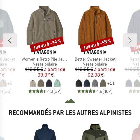
 -45 %
Jusqu'à -34 %
Jusqu'à -58 %
Jus
Remise
Remise
Rem
E
MARQUE
MARQUE
MA
NIA
PATAGONIA
PATAGONIA
PA
Article
Article
Articl
-X Jacket
Women's Retro Pile Jacket
Better Sweater Jacket
Retro
group
Product group
Product group
Pro
aire
Veste polaire
Veste polaire
Ves
ix
ix réduit
Prix
Prix réduit
Prix
Prix réduit
artir de
149,95 €
à partir de
149,95 €
à partir de
149,95
 €
98,97 €
62,98 €
+
6
+
11
,4
(
25
)
4,3
(
37
)
4,6
(
107
)
RECOMMANDÉS PAR LES AUTRES ALPINISTES