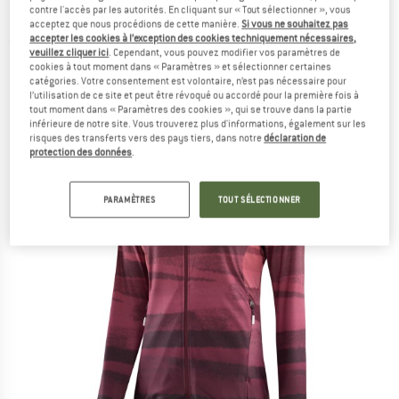
contre l'accès par les autorités. En cliquant sur « Tout sélectionner », vous
Elastic Warm - Veste polaire
acceptez que nous procédions de cette manière.
Si vous ne souhaitez pas
accepter les cookies à l’exception des cookies techniquement nécessaires,
(0)
veuillez cliquer ici
. Cependant, vous pouvez modifier vos paramètres de
cookies à tout moment dans « Paramètres » et sélectionner certaines
catégories. Votre consentement est volontaire, n’est pas nécessaire pour
l’utilisation de ce site et peut être révoqué ou accordé pour la première fois à
tout moment dans « Paramètres des cookies », qui se trouve dans la partie
inférieure de notre site. Vous trouverez plus d'informations, également sur les
risques des transferts vers des pays tiers, dans notre
déclaration de
protection des données
.
PARAMÈTRES
TOUT SÉLECTIONNER