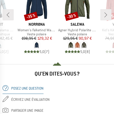
-35 %
-30 %
-45
Remise
Remise
Rem
UE
MARQUE
MARQUE
IT
NORRØNA
SALEWA
Article
Article
Article
Alpha Jacket
Women's Falketind Warm1 Jacket
Agner Hybrid Polarlite Durastretch Fullzip Hoody
Kid's K
oup
Product group
Product group
Pro
hétique
Veste polaire
Veste polaire
Ves
ix
Prix
Prix réduit
Prix
Prix réduit
42,45 €
198,95 €
129,32 €
129,95 €
90,97 €
74,9
5,0
(
2
)
5,0
(
7
)
5,0
(
8
)
QU'EN DITES-VOUS ?
POSEZ UNE QUESTION
ÉCRIVEZ UNE ÉVALUATION
PARTAGER UNE IMAGE