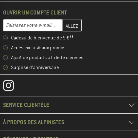
OUVRIR UN COMPTE CLIENT
Entrez votre adresse e-mail ici et créez votre compte client à la 
Adresse e-mail
Cadeau de bienvenue de 5 €**
Accès exclusif aux promos
Ajout de produits à la liste d'envies
Surprise d'anniversaire
SERVICE CLIENTÈLE
À PROPOS DES ALPINISTES