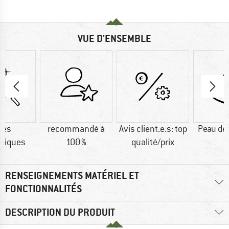
VUE D'ENSEMBLE
res
recommandé à
Avis client.e.s: top
Peau de
tiques
100 %
qualité/prix
RENSEIGNEMENTS MATÉRIEL ET
FONCTIONNALITÉS
DESCRIPTION DU PRODUIT