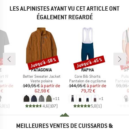
LES ALPINISTES AYANT VU CET ARTICLE ONT
ÉGALEMENT REGARDÉ
 -35 %
Jusqu'à -58 %
Jusqu'à -45 %
Jus
Remise
Remise
Rem
UE
MARQUE
MARQUE
MA
E
PATAGONIA
RAPHA
SP
Article
Article
Artic
irt IV
Better Sweater Jacket
Core Bib Shorts
Puls
t group
Product group
Product group
Product
se
Veste polaire
Pantalon de cyclisme
Pantalo
ix
ix réduit
Prix
Prix réduit
Prix
Prix réduit
artir de
149,95 €
à partir de
144,95 €
à partir de
99,95 
 €
62,98 €
79,72 €
6
+
11
+
1
5,0
(
1
)
4,6
(
107
)
5,0
(
1
)
MEILLEURES VENTES DE CUISSARDS &