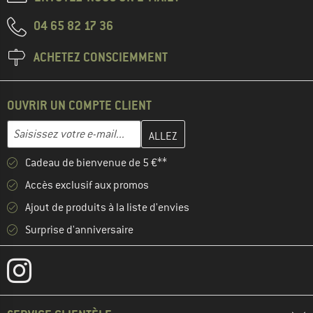
04 65 82 17 36
ACHETEZ CONSCIEMMENT
OUVRIR UN COMPTE CLIENT
Entrez votre adresse e-mail ici et créez votre compte client à la 
Adresse e-mail
Cadeau de bienvenue de 5 €**
Accès exclusif aux promos
Ajout de produits à la liste d'envies
Surprise d'anniversaire