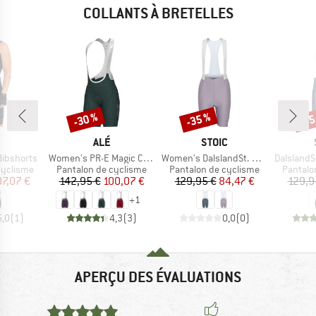
COLLANTS À BRETELLES
-30 %
-35 %
-35
Remise
Remise
Rem
QUE
MARQUE
MARQUE
ALÉ
STOIC
Article
Article
Article
Bibshorts
Women's PR-E Magic Colour Bibshorts
Women's DalslandSt. Gravel Bib Shorts II
DalslandSt. Gr
p
Product group
Product group
Product
cyclisme
Pantalon de cyclisme
Pantalon de cyclisme
Pantalo
ix
ix réduit
Prix
Prix réduit
Prix
Prix réduit
07,07 €
142,95 €
100,07 €
129,95 €
84,47 €
129,9
+
1
5,0
(
1
)
4,3
(
3
)
0,0
(
0
)
APERÇU DES ÉVALUATIONS