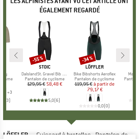
LES ALPINISTES AYANT VU CET ARTICLE ONT
ÉGALEMENT REGARDÉ
-55 %
-34 %
Remise
Remise
E
DE
MARQUE
STOIC
MARQUE
LÖFFLER
rsey
Article
DalslandSt. Gravel Bib Shorts
Article
Bike Bibshorts Aeroflex
Articl
Mater
oup
yclisme
Product group
Pantalon de cyclisme
Product group
Pantalon de cyclisme
Product
Pantalo
 €
ix
129,95 €
Prix
Prix réduit
58,48 €
119,95 €
à partir de
Prix
Prix réduit
5
79,17 €
+
3
4,7
(
3
)
5,0
(
6
)
0,0
(
0
)
LÖFFLER
-
Cuissard à bretelles - Pantalon de