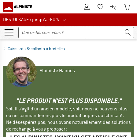
Vers le compte client
Vers 
Vers la liste d'env
Vers le com
DÉSTOCKAGE : jusqu'à -60 %
DÉSTOCKAGE : jusqu'à -60 % »
Cuissards & collants à bretelles
Alpiniste Hannes
"LE PRODUIT N'EST PLUS DISPONIBLE."
Soit il s'agit d'un ancien modèle, soit nous ne pouvons plus
ou ne commanderons plus le produit auprès du fabricant.
Ne désespérez pas, nous avons naturellement des solutions
de rechange à vous proposer :