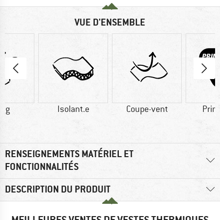
VUE D'ENSEMBLE
0 g
Isolant.e
Coupe-vent
Prim
RENSEIGNEMENTS MATÉRIEL ET
FONCTIONNALITÉS
DESCRIPTION DU PRODUIT
MEILLEURES VENTES DE VESTES THERMIQUES