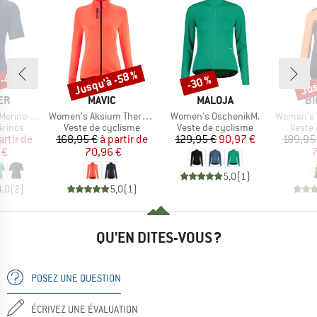
 -40 %
Jusqu'à -58 %
Jus
-30 %
Remise
Remise
Rem
E
MARQUE
MARQUE
MA
ER
MAVIC
MALOJA
BI
Article
Article
Article
l Comfort Fit
Women's Aksium Thermo Jacket
Women's OschenikM.
Women's Vesper Tempes
oup
Product group
Product group
Produ
érinos
Veste de cyclisme
Veste de cyclisme
Veste
ix
ix réduit
Prix
Prix réduit
Prix
Prix réduit
artir de
168,95 €
à partir de
129,95 €
90,97 €
189,95
 €
70,96 €
7
5,0
(
1
)
4,0
(
2
)
5,0
(
1
)
QU'EN DITES-VOUS ?
POSEZ UNE QUESTION
ÉCRIVEZ UNE ÉVALUATION