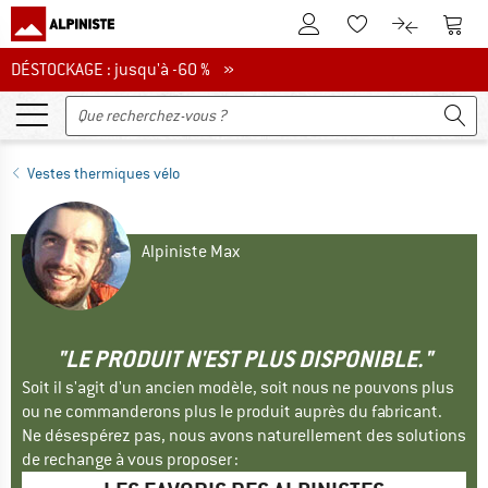
Vers le compte client
Vers 
Vers la liste d'env
Vers le com
DÉSTOCKAGE : jusqu'à -60 %
DÉSTOCKAGE : jusqu'à -60 % »
Vestes thermiques vélo
Alpiniste Max
"LE PRODUIT N'EST PLUS DISPONIBLE."
Soit il s'agit d'un ancien modèle, soit nous ne pouvons plus
ou ne commanderons plus le produit auprès du fabricant.
Ne désespérez pas, nous avons naturellement des solutions
de rechange à vous proposer :