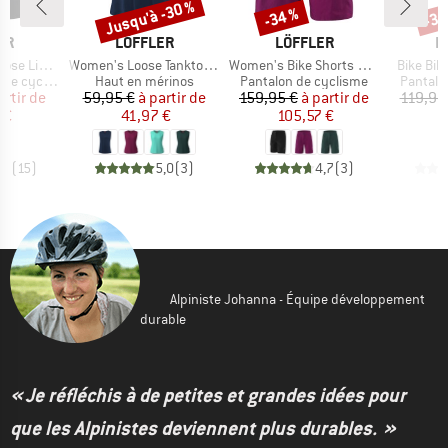
Jusqu'à -30 %
-34 %
-34
Remise
Remise
Rem
E
MARQUE
MARQUE
M
ER
LÖFFLER
LÖFFLER
L
Article
Article
Article
ht Hotbond
Women's Loose Tanktop Merino-Tencel
Women's Bike Shorts Comfort Comfort-Stretch-Light
Bike Bib
Product group
Product group
Product
 cyclisme
Haut en mérinos
Pantalon de cyclisme
Pantalo
ix
ix réduit
Prix
Prix réduit
Prix
Prix réduit
artir de
59,95 €
à partir de
159,95 €
à partir de
119,95
 €
41,97 €
105,57 €
7
,7
(
15
)
5,0
(
3
)
4,7
(
3
)
Alpiniste Johanna - Équipe développement
durable
« Je réfléchis à de petites et grandes idées pour
que les Alpinistes deviennent plus durables. »