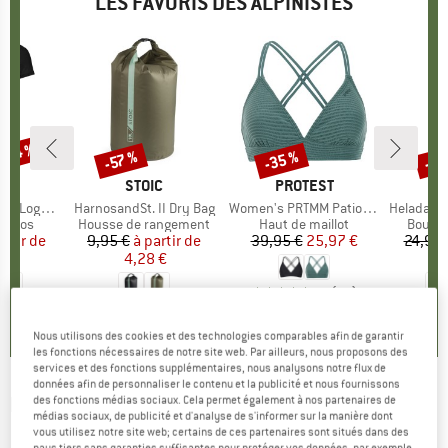
LES FAVORIS DES ALPINISTES
 -34 %
-35 %
-85
-57 %
Remise
Remise
Rem
UE
OX
MARQUE
STOIC
MARQUE
PROTEST
o T-Shirt
Article
HarnosandSt. II Dry Bag
Article
Women's PRTMM Patio Triangle
Article
HeladagenSt. Insulated
roup
érinos
Product group
Housse de rangement
Product group
Haut de maillot
Produc
Boutei
artir de
ix
ix réduit
9,95 €
à partir de
Prix
Prix réduit
39,95 €
Prix
Prix réduit
25,97 €
24,95 
 €
4,28 €
4,9
(
23
)
,7
(
24
)
5,0
(
2
)
Nous utilisons des cookies et des technologies comparables afin de garantir
les fonctions nécessaires de notre site web. Par ailleurs, nous proposons des
services et des fonctions supplémentaires, nous analysons notre flux de
données afin de personnaliser le contenu et la publicité et nous fournissons
LÖFFLER
-
Bike Iso-Jacket Comfort Fit
des fonctions médias sociaux. Cela permet également à nos partenaires de
médias sociaux, de publicité et d'analyse de s'informer sur la manière dont
Hotbond PL60 - Veste de cyclisme
vous utilisez notre site web; certains de ces partenaires sont situés dans des
pays tiers sans garanties suffisantes pour protéger vos données, par exemple