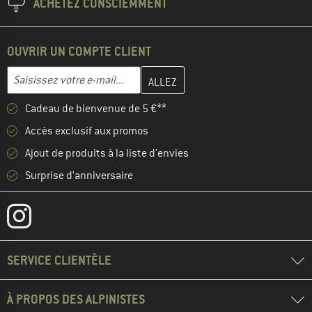
ACHETEZ CONSCIEMMENT
OUVRIR UN COMPTE CLIENT
Entrez votre adresse e-mail ici et créez votre compte client à la 
Adresse e-mail
Cadeau de bienvenue de 5 €**
Accès exclusif aux promos
Ajout de produits à la liste d'envies
Surprise d'anniversaire
SERVICE CLIENTÈLE
À PROPOS DES ALPINISTES