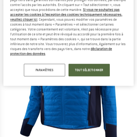
contre l'accès par les autorités. En cliquant sur « Tout sélectionner », vous
(0)
acceptez que nous procédions de cette manière.
Si vous ne souhaitez pas
accepter les cookies à l’exception des cookies techniquement nécessaires,
veuillez cliquer ici
. Cependant, vous pouvez modifier vos paramètres de
cookies à tout moment dans « Paramètres » et sélectionner certaines
catégories. Votre consentement est volontaire, n’est pas nécessaire pour
l’utilisation de ce site et peut être révoqué ou accordé pour la première fois à
tout moment dans « Paramètres des cookies », qui se trouve dans la partie
inférieure de notre site. Vous trouverez plus d'informations, également sur les
risques des transferts vers des pays tiers, dans notre
déclaration de
protection des données
.
PARAMÈTRES
TOUT SÉLECTIONNER