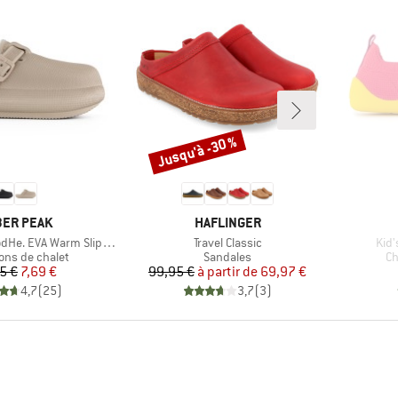
Jusqu'à -30 %
Remise
QUE
MARQUE
ER PEAK
HAFLINGER
Article
Arti
. EVA Warm Slippers
Travel Classic
Kid'
 group
Product group
Pr
ns de chalet
Sandales
Ch
Prix
Prix réduit
Prix
Prix réduit
5 €
7,69 €
99,95 €
à partir de
69,97 €
4,7
(
25
)
3,7
(
3
)