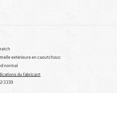
ratch
melle extérieure en caoutchouc
ed normal
dications du fabricant
2-3339