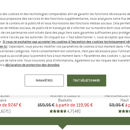
s des cookies et des technologies comparables afin de garantir les fonctions nécessaires de
, nous proposons des services et des fonctions supplémentaires, nous analysons notre flux d
ser le contenu et la publicité et nous fournissons des fonctions médias sociaux. Cela perme
es de médias sociaux, de publicité et d'analyse de s'informer sur la manière dont vous utilise
s de ces partenaires sont situés dans des pays tiers sans garanties suffisantes pour protég
ontre l'accès par les autorités. En cliquant sur « Tout sélectionner », vous acceptez que no
e.
Si vous ne souhaitez pas accepter les cookies à l’exception des cookies techniquement n
er ici
. Cependant, vous pouvez modifier vos paramètres de cookies à tout moment dans « Pa
certaines catégories. Votre consentement est volontaire, n’est pas nécessaire pour l’utilisati
oqué ou accordé pour la première fois à tout moment dans « Paramètres des cookies », qui se
eure de notre site. Vous trouverez plus d'informations, également sur les risques des transfe
Jusqu'à -25 %
Jusqu'à 
Remise
Remise
otre
déclaration de protection des données
.
+
1
+
10
PARAMÈTRES
TOUT SÉLECTIONNER
E
NIA
MARQUE
ON
MA
HEB
Jacket
Article
Women's Cloud 6
Article
MerinoMix150 P
group
aire
Product group
Baskets
Produ
Haut 
r de
ix
ix réduit
97,47 €
159,95 €
à partir de
Prix
Prix réduit
119,96 €
59,95 €
à 
,6
(
71
)
4,7
(
48
)