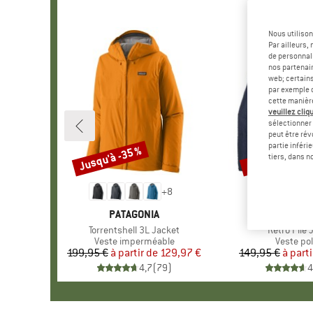
Nous utilison
Par ailleurs
de personnali
nos partenair
web; certain
par exemple c
cette manièr
veuillez cliqu
sélectionner 
peut être rév
partie inféri
Jusqu'à -35 %
Jusqu'à -35 %
Remise
Remise
tiers, dans n
+
8
MARQUE
PATAGONIA
MARQU
PATAGO
Article
Torrentshell 3L Jacket
Article
Retro Pile 
Product group
Veste imperméable
Product 
Veste pol
199,95 €
à partir de
Prix
Prix réduit
129,97 €
149,95 €
à parti
Pr
Pr
4,7
(
79
)
4