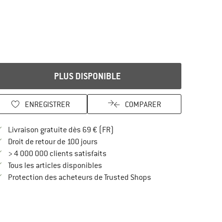
PLUS DISPONIBLE
ENREGISTRER
COMPARER
Trouve les infos sur la livraison 
Livraison gratuite dès 69 € (FR)
Trouve les informations de paiement i
Droit de retour de 100 jours
> 4 000 000 clients satisfaits
Tous les articles disponibles
Trouve toutes les infos
Protection des acheteurs de Trusted Shops