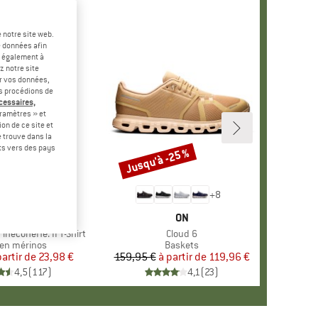
 notre site web.
e données afin
t également à
z notre site
er vos données,
us procédions de
écessaires,
ramètres » et
on de ce site et
 trouve dans la
rts vers des pays
-60 %
Jusqu'à -25 %
Remise
+
4
+
8
RQUE
ER PEAK
MARQUE
ON
ineconeHe. II T-Shirt
Article
Cloud 6
ct group
en mérinos
Product group
Baskets
partir de
Prix
Prix réduit
23,98 €
159,95 €
à partir de
Prix
Prix réduit
119,96 €
4,5
(
117
)
4,1
(
23
)