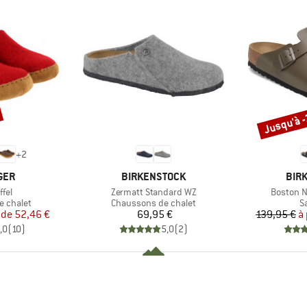
Jusqu'à 
Remise
+
2
E
MARQUE
MAR
GER
BIRKENSTOCK
BIR
Article
Article
ffel
Zermatt Standard WZ
Boston N
up
Product group
P
e chalet
Chaussons de chalet
S
ix
ix réduit
Prix
 de
52,46 €
69,95 €
139,95 €
à 
,0
(
10
)
5,0
(
2
)