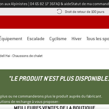
Appelez-nous au
on aux Alpinistes
|
04 65 82 17 36
FAQ & aide
Statut de ma command
e les informations de paiement ici ! Ouvre une boîte d'information
Tro
Droit de retour de 100 jours
Équipement
Escalade
Cyclisme
Hiver
Tous les spo
dell Hai - Chaussons de chalet
"LE PRODUIT N'EST PLUS DISPONIBLE.
s plus ou ne commanderons plus le produit auprès du fabricant.
tions de rechange à vous proposer :
MEILLEURES VENTES DE LA BOUTIQUE