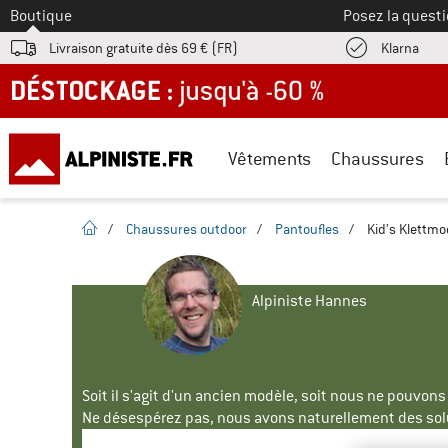
Vers le
Boutique
Posez la questi
Trouv
Livraison gratuite dès 69 € (FR)
Klarna
DÉSTOCKAGE : jusqu'à -60 %
Vêtements
Chaussures
Page d'accueil
/
Chaussures outdoor
/
Pantoufles
/
Kid's Klettmo
Alpiniste Hannes
Soit il s'agit d'un ancien modèle, soit nous ne pouvon
Ne désespérez pas, nous avons naturellement des solu