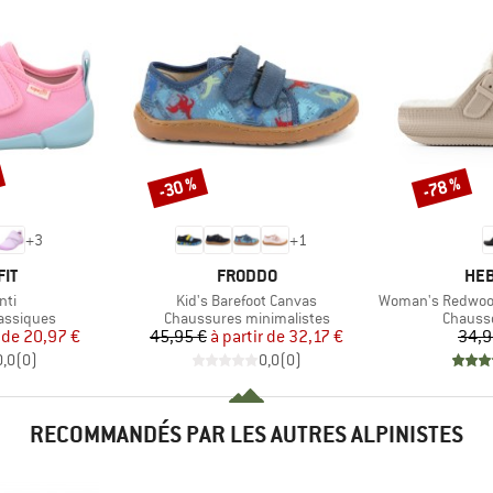
-30 %
-78 %
Remise
Remise
+
3
+
1
E
MARQUE
MAR
IT
FRODDO
HEB
Article
Article
nti
Kid's Barefoot Canvas
Woman's RedwoodHe
p
Product group
Product
assiques
Chaussures minimalistes
Chausso
ix
ix réduit
Prix
Prix réduit
 de
20,97 €
45,95 €
à partir de
32,17 €
34,9
0,0
(
0
)
0,0
(
0
)
RECOMMANDÉS PAR LES AUTRES ALPINISTES