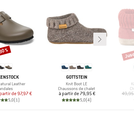
-30 %
Jusq
Remi
QUE
MARQUE
KENSTOCK
GOTTSTEIN
Article
Ar
atural Leather
Knit Boot LE
K
roduct group
Product group
Pr
andales
Chaussons de chalet
Ch
Prix
Prix réduit
Prix
partir de
97,97 €
à partir de
79,95 €
49,95
5,0
(
1
)
5,0
(
4
)