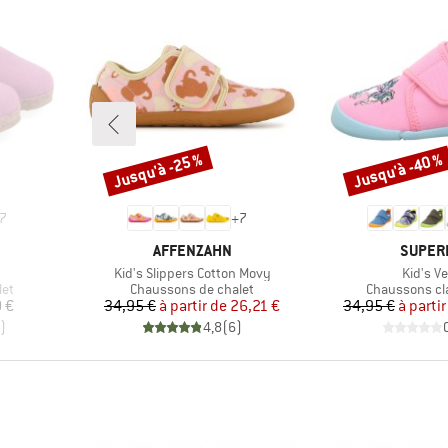
Jusqu'à -25 %
Jusqu'à -40 %
Remise
Remise
7
+
7
MARQUE
MARQU
AFFENZAHN
SUPERF
Article
Article
Kid's Slippers Cotton Movy
Kid's Ve
Product group
Product grou
let
Chaussons de chalet
Chaussons cl
Prix
Prix réduit
Pr
Pr
 €
34,95 €
à partir de
26,21 €
34,95 €
à partir
)
4,8
(
6
)