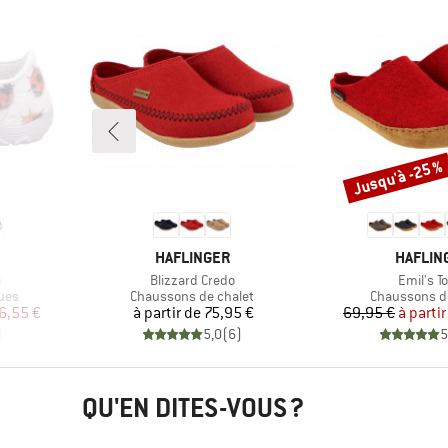
Jusqu'à -25 %
Remise
MARQUE
MARQU
HAFLINGER
HAFLIN
Article
Article
i
Blizzard Credo
Emil's To
Product group
Product gro
ues
Chaussons de chalet
Chaussons d
duit
Prix
Pr
Pr
6,55 €
à partir de
75,95 €
69,95 €
à partir
)
5,0
(
6
)
5
QU'EN DITES-VOUS ?