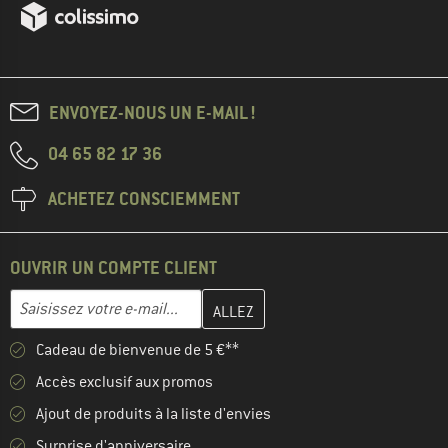
ENVOYEZ-NOUS UN E-MAIL !
04 65 82 17 36
ACHETEZ CONSCIEMMENT
OUVRIR UN COMPTE CLIENT
Entrez votre adresse e-mail ici et créez votre compte client à la 
Adresse e-mail
Cadeau de bienvenue de 5 €**
Accès exclusif aux promos
Ajout de produits à la liste d'envies
Surprise d'anniversaire