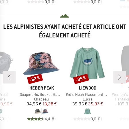
0,0
(
0
)
0,0
(
0
)
0,0
(
0
)
LES ALPINISTES AYANT ACHETÉ CET ARTICLE ONT
ÉGALEMENT ACHETÉ
-62 %
-35 %
-70
Remise
Remise
Rem
QUE
MARQUE
MARQUE
C
HEBER PEAK
LIEWOOD
Article
Article
Article
Pro 3
SeapineHe. Bucket Hat Reversible
Kid's Noah Placement Longsleeve Swim Tee
Women's DalslandS
 group
Product group
Product group
Product
ane
Chapeau
Lycra
Pantalo
ix
ix réduit
Prix
Prix réduit
Prix
Prix réduit
19,96 €
34,95 €
13,28 €
39,95 €
25,97 €
109,9
5,0
(
1
)
4,4
(
8
)
0,0
(
0
)