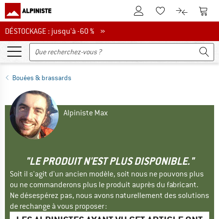
Vers le compte client
Vers 
Vers la liste d'env
Vers le com
DÉSTOCKAGE : jusqu'à -60 %
DÉSTOCKAGE : jusqu'à -60 % »
Bouées & brassards
Alpiniste Max
"LE PRODUIT N'EST PLUS DISPONIBLE."
Soit il s'agit d'un ancien modèle, soit nous ne pouvons plus
ou ne commanderons plus le produit auprès du fabricant.
Ne désespérez pas, nous avons naturellement des solutions
de rechange à vous proposer :