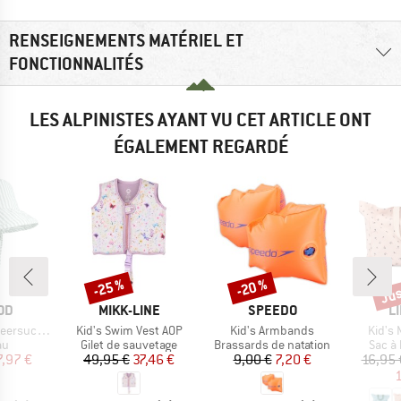
RENSEIGNEMENTS MATÉRIEL ET
FONCTIONNALITÉS
LES ALPINISTES AYANT VU CET ARTICLE ONT
ÉGALEMENT REGARDÉ
Jus
-25 %
-20 %
Remise
Remise
Rem
E
MARQUE
MARQUE
M
OD
MIKK-LINE
SPEEDO
L
Article
Article
Article
er Sun Hat
Kid's Swim Vest AOP
Kid's Armbands
Kid's 
t group
Product group
Product group
Produ
au
Gilet de sauvetage
Brassards de natation
Sac à
ix
ix réduit
Prix
Prix réduit
Prix
Prix réduit
7,97 €
49,95 €
37,46 €
9,00 €
7,20 €
16,95 
1