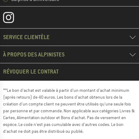
SERVICE CLIENTÈLE
À PROPOS DES ALPINISTES
RÉVOQUER LE CONTRAT
**Le bon d'achat est valable à partir d'un montant d'achat minimum
(après retours) de 40 euros. Les bons d'achat obtenus lors de la
création d'un compte client ne peuvent être utilisés qu'une seule fois
par personne et par commande. Non applicable aux catégories Livres &
Cartes, Alimentation outdoor et Bons d'achat. Pas de versement en
espèce. Le code n'est pas cumulable avec d'autres codes. Le bon
d'achat ne doit pas être distribué ou publié.