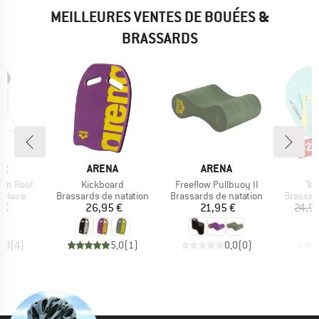
MEILLEURES VENTES DE BOUÉES &
BRASSARDS
-20
Rem
UE
MARQUE
MARQUE
M
ER
ARENA
ARENA
S
Article
Article
Art
Sun Roof
Kickboard
Freeflow Pullbuoy II
Te
oup
Product group
Product group
Product
solaire
Brassards de natation
Brassards de natation
Brassar
ix
Prix
Prix
 €
26,95 €
21,95 €
24,9
5,0
(
4
)
5,0
(
1
)
0,0
(
0
)