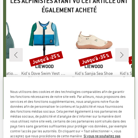
LES ALPINISTES AYANT VU CET ARTICLE ONT
ÉGALEMENT ACHETÉ
Jusqu'à -25 %
Jusqu'à -35 %
-20
Remise
Remise
Rem
UE
ST
MARQUE
LIEWOOD
MARQUE
LIEWOOD
MA
CO
 Triangle
Article
Kid's Dove Swim Vest with Sleeves
Article
Kid's Sanjia Sea Shoe
Article
Kid's Swim 
roup
illot
Product group
Gilet de sauvetage
Product group
Chaussures aquatiques
Product
Brassar
ix
ix réduit
5,97 €
54,95 €
à partir de
Prix
Prix réduit
32,95 €
à partir de
Prix
Prix réduit
42,95
41,21 €
21,42 €
Nous utilisons des cookies et des technologies comparables afin de garantir
les fonctions nécessaires de notre site web. Par ailleurs, nous proposons des
,9
(
23
)
services et des fonctions supplémentaires, nous analysons notre flux de
0,0
(
0
)
0,0
(
0
)
données afin de personnaliser le contenu et la publicité et nous fournissons
des fonctions médias sociaux. Cela permet également à nos partenaires de
médias sociaux, de publicité et d'analyse de s'informer sur la manière dont
vous utilisez notre site web; certains de ces partenaires sont situés dans des
pays tiers sans garanties suffisantes pour protéger vos données, par exemple
contre l'accès par les autorités. En cliquant sur « Tout sélectionner », vous
LIEWOOD
-
Kid's Dove Swim Vest - Gilet de
acceptez que nous procédions de cette manière.
Si vous ne souhaitez pas