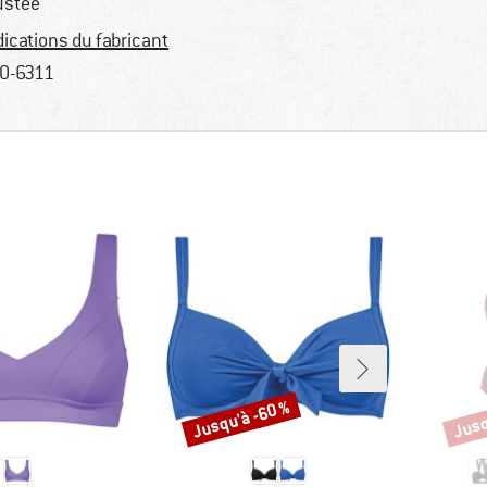
ustée
dications du fabricant
0-6311
Jusqu'à -60 %
Jusq
Remise
Remi