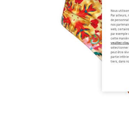
Nous utilison
Par ailleurs
de personnali
nos partenair
web; certain
par exemple c
cette manièr
veuillez cliqu
sélectionner 
peut être rév
partie inféri
tiers, dans n