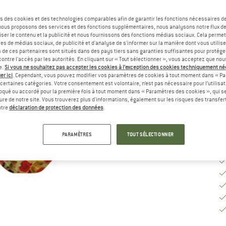
Sé
s des cookies et des technologies comparables afin de garantir les fonctions nécessaires de
, nous proposons des services et des fonctions supplémentaires, nous analysons notre flux d
ser le contenu et la publicité et nous fournissons des fonctions médias sociaux. Cela perme
es de médias sociaux, de publicité et d'analyse de s'informer sur la manière dont vous utilise
G
s de ces partenaires sont situés dans des pays tiers sans garanties suffisantes pour protég
ontre l'accès par les autorités. En cliquant sur « Tout sélectionner », vous acceptez que no
e.
Si vous ne souhaitez pas accepter les cookies à l’exception des cookies techniquement n
Dé
er ici
. Cependant, vous pouvez modifier vos paramètres de cookies à tout moment dans « Pa
Qu
certaines catégories. Votre consentement est volontaire, n’est pas nécessaire pour l’utilisati
oqué ou accordé pour la première fois à tout moment dans « Paramètres des cookies », qui se
eure de notre site. Vous trouverez plus d'informations, également sur les risques des transfe
otre
déclaration de protection des données
.
PARAMÈTRES
TOUT SÉLECTIONNER