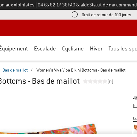
Appelez-nous au
on aux Alpinistes
|
04 65 82 17 36
FAQ & aide
Statut de ma command
e les informations de paiement ici ! Ouvre une boîte d'information
Tro
Droit de retour de 100 jours
Équipement
Escalade
Cyclisme
Hiver
Tous les spo
Bas de maillot
/
Women's Viva Viba Bikini Bottoms - Bas de maillot
Bottoms - Bas de maillot
(0)
Pr
Pr
4
ho
Co