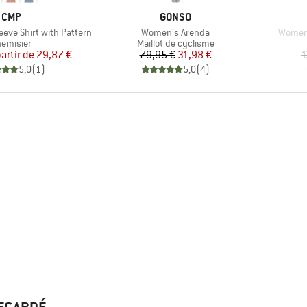
MARQUE
MARQUE
CMP
GONSO
Article
Article
eve Shirt with Pattern
Women's Arenda
Women'
oduct group
Product group
emisier
Maillot de cyclisme
Prix
Prix réduit
Prix
Prix réduit
partir de
29,87 €
79,95 €
31,98 €
1
5,0
(
1
)
5,0
(
4
)