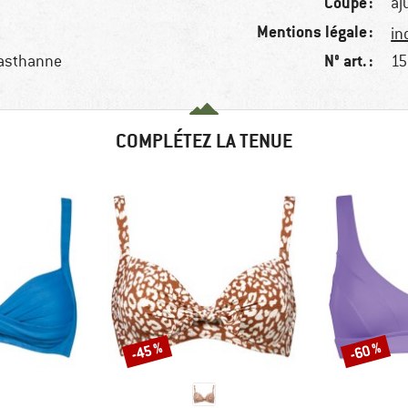
Coupe :
aj
Mentions légale :
in
N° art. :
lasthanne
15
COMPLÉTEZ LA TENUE
-45 %
-60 %
Remise
Remise