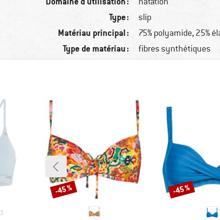
Domaine d'utilisation :
natation
Type :
slip
Matériau principal :
75% polyamide, 25% é
Type de matériau :
fibres synthétiques
-45 %
-45 %
Remise
Remise
3