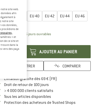
-45 %
lectionner taille:
 notre site web.
e données afin
EU
36
EU
38
EU
40
EU
42
EU
44
EU
46
t également à
z notre site
uide des tailles
er vos données,
us procédions de
écessaires,
Le lien s'ouvre dans une boîte d'inform
lai de livraison: 3-5 jours ouvrables
ramètres » et
antité:
on de ce site et
 trouve dans la
rts vers des pays
AJOUTER AU PANIER
ENREGISTRER
COMPARER
Trouve les infos sur la livraison 
Livraison gratuite dès 69 € (FR)
Trouve les informations de paiement i
Droit de retour de 100 jours
> 4 000 000 clients satisfaits
Tous les articles disponibles
Trouve toutes les infos
Protection des acheteurs de Trusted Shops