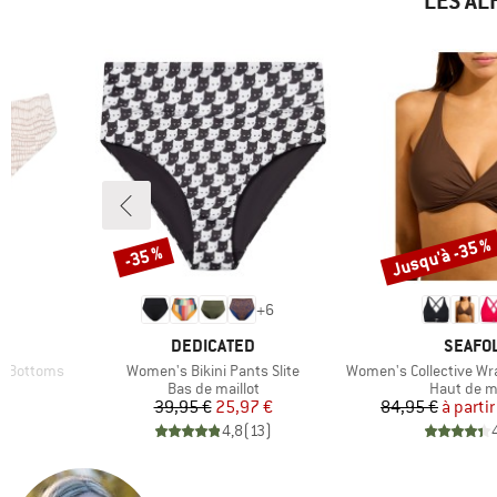
LES AL
Jusqu'à -35 %
-35 %
Remise
Remise
+
6
MARQUE
MARQU
DEDICATED
SEAFO
Article
Article
ni Bottoms
Women's Bikini Pants Slite
Women's Collective Wrap
Product group
Product g
Bas de maillot
Haut de ma
duit
Prix
Prix réduit
Pr
Pr
€
39,95 €
25,97 €
84,95 €
à partir
)
4,8
(
13
)