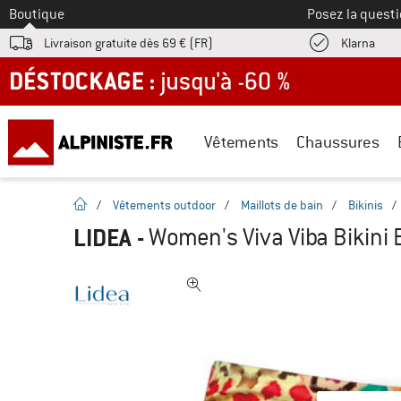
Vers le
Boutique
Posez la questi
Trouv
Livraison gratuite dès 69 € (FR)
Klarna
DÉSTOCKAGE : jusqu'à -60 %
Vêtements
Chaussures
Page d'accueil
/
Vêtements outdoor
/
Maillots de bain
/
Bikinis
/
LIDEA
-
Women's Viva Viba Bikini 