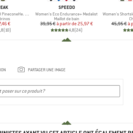
MARQUE
PEAK
SPEEDO
Article
Article
oneHe. Loose Tank
Women's Eco Endurance+ Medalist
Women's Shortsle
oup
Product group
Pr
érinos
Maillot de bain
Ch
ix
ix réduit
Prix
Prix réduit
7,46 €
39,95 €
à partir de
25,97 €
45,95 €
à 
,8
(
10
)
4,8
(
24
)
ION
PARTAGER UNE IMAGE