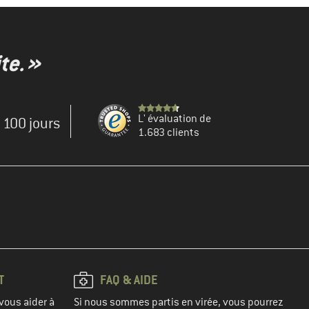
te. »
L' évaluation de
e 100 jours
1.683 clients
T
FAQ & AIDE
vous aider à
Si nous sommes partis en virée, vous pourrez