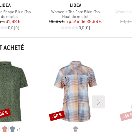
MARQUE
MARQUE
LIDEA
LIDEA
Article
Article
 Shape Bikini Top
Women's The Core Bikini Top
Women's 
uct group
Product group
 de maillot
Haut de maillot
Prix
Prix réduit
Prix
Prix réduit
5 €
31,98 €
99,95 €
à partir de
39,98 €
84,95
0,0
(
0
)
0,0
(
0
)
T ACHETÉ
-35 %
-60 %
-45 
Remise
Remi
+
1