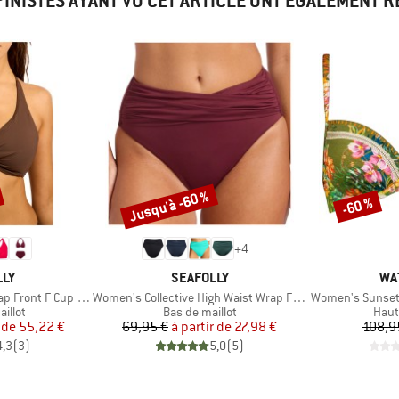
PINISTES AYANT VU CET ARTICLE ONT ÉGALEMENT 
Jusqu'à -60 %
-60 %
Remise
Remise
+
4
E
MARQUE
MA
LLY
SEAFOLLY
WA
Article
Article
 Front F Cup Bra
Women's Collective High Waist Wrap Front Pant
Women's Sunset F
roup
Product group
Prod
illot
Bas de maillot
Haut
ix
ix réduit
Prix
Prix réduit
 de
55,22 €
69,95 €
à partir de
27,98 €
108,9
4,3
(
3
)
5,0
(
5
)