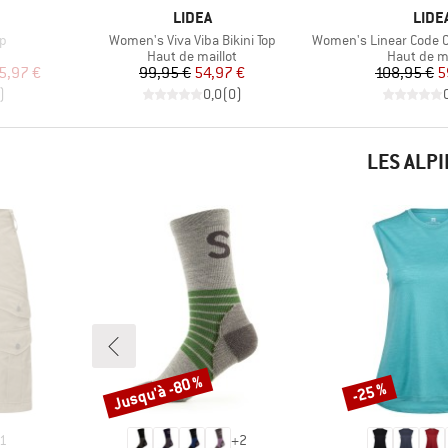
MARQUE
MAR
LIDEA
LIDE
Article
Article
p
Women's Viva Viba Bikini Top
Women's Linear Code Cross
Product group
Product g
Haut de maillot
Haut de ma
duit
Prix
Prix réduit
Pr
Pr
5,97 €
99,95 €
54,97 €
108,95 €
5
)
0,0
(
0
)
LES ALP
Jusqu'à -80 %
-25 %
Remise
Remise
1
+
2