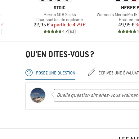
MARQUE
MARQUE
STOIC
HEBER 
Article
Article
ts
Merino MTB Socks
Women's MerinoMix150 Pinec
roup
Product group
Product gr
Chaussettes de cyclisme
Haut en m
duit
Prix
Prix réduit
Pr
Pr
 €
22,95 €
à partir de
4,79 €
49,95 €
3
1
)
4,7
(
63
)
4
QU'EN DITES-VOUS ?
POSEZ UNE QUESTION
ÉCRIVEZ UNE ÉVALUAT