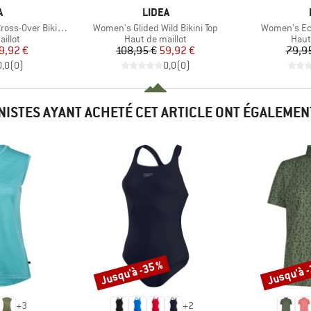
QUE
MARQUE
A
LIDEA
Article
Article
-Over Bikini Top
Women's Glided Wild Bikini Top
Women's Eco
roup
Product group
Prod
illot
Haut de maillot
Haut
ix
ix réduit
Prix
Prix réduit
9,92 €
108,95 €
59,92 €
79,9
0,0
(
0
)
0,0
(
0
)
INISTES AYANT ACHETÉ CET ARTICLE ONT ÉGALEMEN
Jusqu'à -35 %
Jusqu'à 
Remise
Remise
+
3
+
2