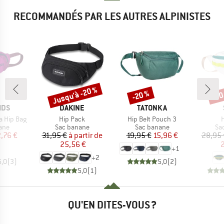
RECOMMANDÉS PAR LES AUTRES ALPINISTES
Jusqu'à -20 %
-20 %
-30
Remise
Remise
Rem
E
MARQUE
MARQUE
IDS
DAKINE
TATONKA
Article
Article
A
ga Hip Bag
Hip Pack
Hip Belt Pouch 3
H
 group
Product group
Product group
Pr
ane
Sac banane
Sac banane
Sa
ix
ix réduit
Prix
Prix réduit
Prix
Prix réduit
,76 €
31,95 €
à partir de
19,95 €
15,96 €
28,95 
25,56 €
2
+
1
+
2
5,0
(
3
)
5,0
(
2
)
5,0
(
1
)
QU'EN DITES-VOUS ?