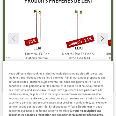
PRODUITS PRÉFÉRÉS DE LEKI
Jusqu'à -24 %
-20 %
-24
Remise
Remise
Rem
QUE
MARQUE
LEKI
MARQUE
LEKI
se
Article
Ultratrail FX.One
Article
Neotrail Pro FX.One SL
Article
Ultratr
nordique
Product group
Bâtons de trail
Product group
Bâtons de trail
Prod
Bâto
ix
ix réduit
7,96 €
179,95 €
Prix
Prix réduit
143,96 €
159,95 €
à partir de
Prix
Prix réduit
189,95
121,56 €
Nous utilisons des cookies et des technologies comparables afin de garantir
,7
(
13
)
4,9
(
11
)
les fonctions nécessaires de notre site web. Par ailleurs, nous proposons des
5,0
(
2
)
services et des fonctions supplémentaires, nous analysons notre flux de
données afin de personnaliser le contenu et la publicité et nous fournissons
des fonctions médias sociaux. Cela permet également à nos partenaires de
médias sociaux, de publicité et d'analyse de s'informer sur la manière dont
vous utilisez notre site web; certains de ces partenaires sont situés dans des
pays tiers sans garanties suffisantes pour protéger vos données, par exemple
LEKI
-
Drinkbelt Thermo - Sac banane
contre l'accès par les autorités. En cliquant sur « Tout sélectionner », vous
acceptez que nous procédions de cette manière.
Si vous ne souhaitez pas
(0)
accepter les cookies à l’exception des cookies techniquement nécessaires,