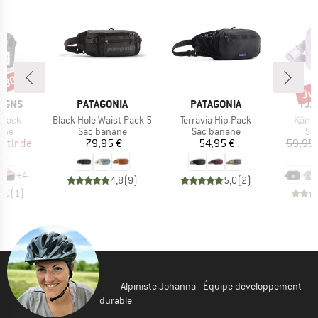
 -30 %
Jus
Rem
MARQUE
MARQUE
MA
SIGNS
PATAGONIA
PATAGONIA
FJÄ
Article
Article
Articl
 Pack
Black Hole Waist Pack 5
Terravia Hip Pack
Kånke
 group
Product group
Product group
Pr
ane
Sac banane
Sac banane
Sa
ix
ix réduit
Prix
Prix
artir de
79,95 €
54,95 €
59,95 
 €
4
+
4
4,8
(
9
)
5,0
(
2
)
5,0
(
1
)
Alpiniste Johanna - Équipe développement
durable