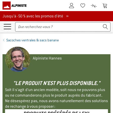
Vers le compte client
Vers 
Vers la liste d'env
Vers le com
Jusqu'à -50 % avec les promos d'été
Jusqu'à -50 % avec les promos d'été »
Sacoches ventrales & sacs banane
Alpiniste Hannes
"LE PRODUIT N'EST PLUS DISPONIBLE."
Soit il s'agit d'un ancien modèle, soit nous ne pouvons plus
ou ne commanderons plus le produit auprès du fabricant.
Ne désespérez pas, nous avons naturellement des solutions
de rechange à vous proposer :