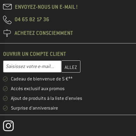
ENVOYEZ-NOUS UN E-MAIL !
04 65 82 17 36
ACHETEZ CONSCIEMMENT
OUVRIR UN COMPTE CLIENT
Entrez votre adresse e-mail ici et créez votre compte client à la 
Adresse e-mail
Cadeau de bienvenue de 5 €**
Accès exclusif aux promos
Ajout de produits à la liste d'envies
Surprise d'anniversaire