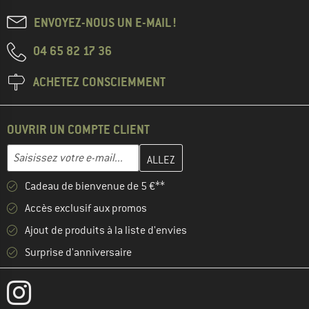
ENVOYEZ-NOUS UN E-MAIL !
04 65 82 17 36
ACHETEZ CONSCIEMMENT
OUVRIR UN COMPTE CLIENT
Entrez votre adresse e-mail ici et créez votre compte client à la 
Adresse e-mail
Cadeau de bienvenue de 5 €**
Accès exclusif aux promos
Ajout de produits à la liste d'envies
Surprise d'anniversaire