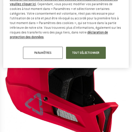
Casque intégral
veuillez cliquer ici
. Cependant, vous pouvez modifier vos paramètres de
cookies à tout moment dans « Paramètres » et sélectionner certaines
catégories. Votre consentement est volontaire, n’est pas nécessaire pour
(0)
l’utilisation de ce site et peut être révoqué ou accordé pour la première fois à
tout moment dans « Paramètres des cookies », qui se trouve dans la partie
inférieure de notre site. Vous trouverez plus d'informations, également sur les
risques des transferts vers des pays tiers, dans notre
déclaration de
protection des données
.
PARAMÈTRES
TOUT SÉLECTIONNER