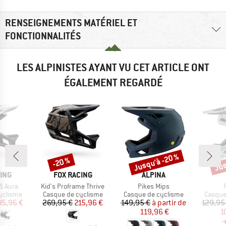
RENSEIGNEMENTS MATÉRIEL ET
FONCTIONNALITÉS
LES ALPINISTES AYANT VU CET ARTICLE ONT
ÉGALEMENT REGARDÉ
Jusqu'à -20 %
Jus
-20 %
Remise
Remise
Rem
MARQUE
MARQUE
ING
FOX RACING
ALPINA
Article
Article
A
S Aura
Kid's Proframe Thrive
Pikes Mips
up
Product group
Product group
Produc
yclisme
Casque de cyclisme
Casque de cyclisme
Casque
ix
ix réduit
Prix
Prix réduit
Prix
Prix réduit
95,96 €
269,95 €
215,96 €
149,95 €
à partir de
129,95
119,96 €
1