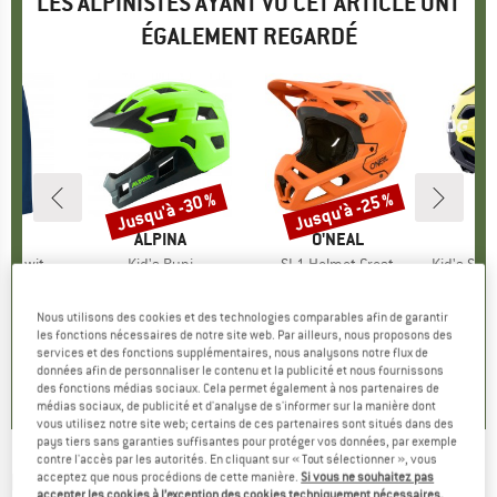
LES ALPINISTES AYANT VU CET ARTICLE ONT
ÉGALEMENT REGARDÉ
Jusqu'à -30 %
Jusqu'à -25 %
Remise
Remise
QUE
C
MARQUE
ALPINA
MARQUE
O'NEAL
Inner Shorts
Article
Kid's Rupi
Article
SL1 Helmet Crest
Article
Kid's Seek F
p
cyclisme
Product group
Casque de cyclisme
Product group
Casque de cyclisme
Produc
Casque
ix
ix réduit
4,64 €
99,95 €
à partir de
Prix
Prix réduit
159,95 €
à partir de
Prix
Prix réduit
8
Nous utilisons des cookies et des technologies comparables afin de garantir
69,97 €
119,96 €
les fonctions nécessaires de notre site web. Par ailleurs, nous proposons des
services et des fonctions supplémentaires, nous analysons notre flux de
,6
(
65
)
données afin de personnaliser le contenu et la publicité et nous fournissons
5,0
(
6
)
0,0
(
0
)
des fonctions médias sociaux. Cela permet également à nos partenaires de
médias sociaux, de publicité et d'analyse de s'informer sur la manière dont
vous utilisez notre site web; certains de ces partenaires sont situés dans des
pays tiers sans garanties suffisantes pour protéger vos données, par exemple
contre l'accès par les autorités. En cliquant sur « Tout sélectionner », vous
LEATT
-
Kid's MTB 1.0 DH Helmet Junior -
acceptez que nous procédions de cette manière.
Si vous ne souhaitez pas
accepter les cookies à l’exception des cookies techniquement nécessaires,