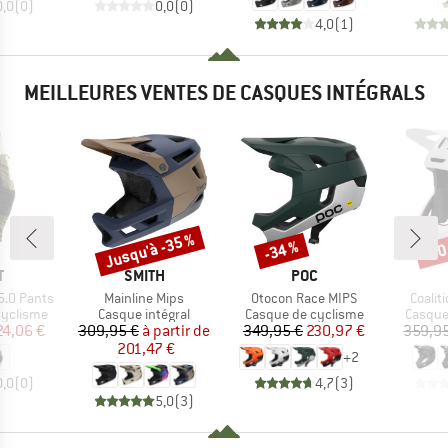
0,0
(
0
)
0,0
(
0
)
4,0
(
1
)
MEILLEURES VENTES DE CASQUES INTÉGRALS
Jusqu'à -35 %
-34 %
-30
Remise
Remise
Rem
QUE
MARQUE
MARQUE
T
SMITH
POC
Article
Article
Article
5.0 Pants
Mainline Mips
Otocon Race MIPS
Coalit
p
Product group
Product group
Produc
cyclisme
Casque intégral
Casque de cyclisme
Casque
ix
ix réduit
Prix
Prix réduit
Prix
Prix réduit
24,06 €
309,95 €
à partir de
349,95 €
230,97 €
359,95
201,47 €
+
2
0,0
(
0
)
4,7
(
3
)
5,0
(
3
)