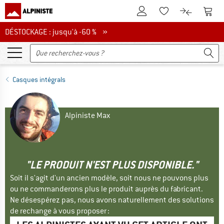
Vers le compte client
Vers 
Vers la liste d'env
Vers le com
DÉSTOCKAGE : jusqu'à -60 %
DÉSTOCKAGE : jusqu'à -60 % »
Casques intégrals
Alpiniste Max
"LE PRODUIT N'EST PLUS DISPONIBLE."
Soit il s'agit d'un ancien modèle, soit nous ne pouvons plus
ou ne commanderons plus le produit auprès du fabricant.
Ne désespérez pas, nous avons naturellement des solutions
de rechange à vous proposer :