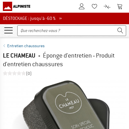
Vers le compte client
Vers 
Vers la liste d'env
Vers le com
DÉSTOCKAGE : jusqu'à -60 %
DÉSTOCKAGE : jusqu'à -60 % »
Entretien chaussures
LE CHAMEAU
-
Éponge d'entretien - Produit
d'entretien chaussures
(0)