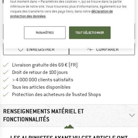
tout moment dans « Paramètres des cookies », qui se trouve dans la partie
inférieure de notre site. Vous trouverez plus d'informations, également sur les
Le lien s'ouvre dans une boîte d'inf
Délai de livraison: 3-5 jours ouvrables
risques des transferts vers des pays tiers, dans notre
déclaration de
protection des données
.
Quantité:
AJOUTER AU PANIER
PARAMÈTRES
TOUT SÉLECTIONNER
ENREGISTRER
COMPARER
Trouve les infos sur la livrais
Livraison gratuite dès 69 € (FR)
Trouve les informations de paiemen
Droit de retour de 100 jours
> 4 000 000 clients satisfaits
Tous les articles disponibles
Trouve toutes les i
Protection des acheteurs de Trusted Shops
RENSEIGNEMENTS MATÉRIEL ET
FONCTIONNALITÉS