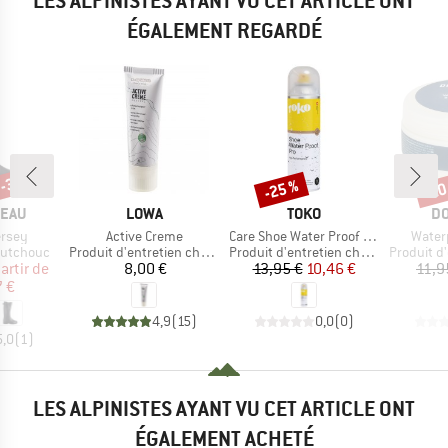
LES ALPINISTES AYANT VU CET ARTICLE ONT
ÉGALEMENT REGARDÉ
 -35 %
-25 %
-20
Remise
Rem
MARQUE
MARQUE
MA
MEAU
LOWA
TOKO
DO
Article
Article
Article
ersey
Active Creme
Care Shoe Water Proof Pro
Water
p
Product group
Product group
Product g
outchouc
Produit d'entretien chaussures
Produit d'entretien chaussures
Produit d'ent
ix
ix réduit
Prix
Prix
Prix réduit
artir de
8,00 €
13,95 €
10,46 €
11,9
 €
4,9
(
15
)
0,0
(
0
)
5,0
(
1
)
LES ALPINISTES AYANT VU CET ARTICLE ONT
ÉGALEMENT ACHETÉ