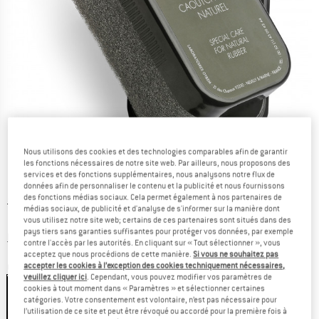
Nous utilisons des cookies et des technologies comparables afin de garantir
les fonctions nécessaires de notre site web. Par ailleurs, nous proposons des
services et des fonctions supplémentaires, nous analysons notre flux de
données afin de personnaliser le contenu et la publicité et nous fournissons
des fonctions médias sociaux. Cela permet également à nos partenaires de
Prix initial :
Prix:
7,00
€
médias sociaux, de publicité et d'analyse de s'informer sur la manière dont
5,74
€
vous utilisez notre site web; certains de ces partenaires sont situés dans des
TVA incl.
pays tiers sans garanties suffisantes pour protéger vos données, par exemple
Informations sur les frais de livraison. Ouvre une bo
hors Frais de livraison
contre l'accès par les autorités. En cliquant sur « Tout sélectionner », vous
acceptez que nous procédions de cette manière.
Si vous ne souhaitez pas
accepter les cookies à l’exception des cookies techniquement nécessaires,
Couleur:
Black
veuillez cliquer ici
. Cependant, vous pouvez modifier vos paramètres de
cookies à tout moment dans « Paramètres » et sélectionner certaines
catégories. Votre consentement est volontaire, n’est pas nécessaire pour
l’utilisation de ce site et peut être révoqué ou accordé pour la première fois à
-18 %