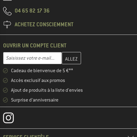
04 65 82 17 36
ACHETEZ CONSCIEMMENT
OUVRIR UN COMPTE CLIENT
Entrez votre adresse e-mail ici et créez votre compte client à la 
Adresse e-mail
Cadeau de bienvenue de 5 €**
Accès exclusif aux promos
Ajout de produits à la liste d'envies
Surprise d'anniversaire