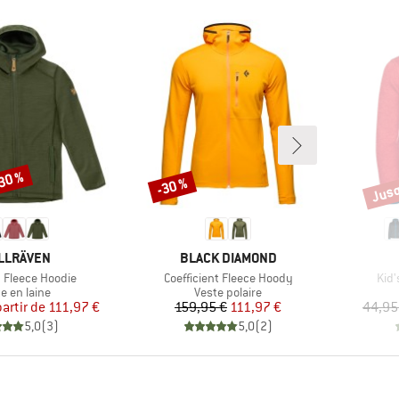
-30 %
Jusq
-30 %
Remise
Remi
RQUE
MARQUE
LLRÄVEN
BLACK DIAMOND
Article
Arti
b Fleece Hoodie
Coefficient Fleece Hoody
Kid'
duct group
Product group
e en laine
Veste polaire
Prix
Prix réduit
Prix
Prix réduit
partir de
111,97 €
159,95 €
111,97 €
44,95
5,0
(
3
)
5,0
(
2
)