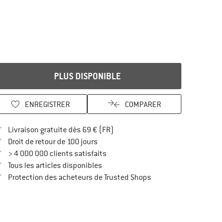
PLUS DISPONIBLE
ENREGISTRER
COMPARER
Trouve les infos sur la livraison 
Livraison gratuite dès 69 € (FR)
Trouve les informations de paiement i
Droit de retour de 100 jours
> 4 000 000 clients satisfaits
Tous les articles disponibles
Trouve toutes les infos
Protection des acheteurs de Trusted Shops