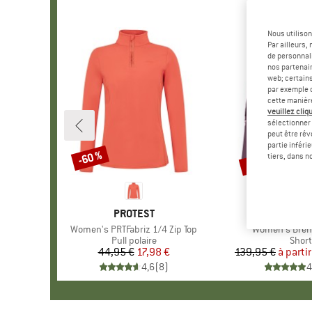
Nous utilison
Par ailleurs
de personnali
nos partenair
web; certain
par exemple c
cette manièr
veuillez cliqu
sélectionner 
peut être rév
partie inféri
Jusqu'à -22 %
-60 %
Remise
Remise
tiers, dans n
MARQUE
PROTEST
MARQ
ORTOV
Article
Women's PRTFabriz 1/4 Zip Top
Article
Women's Bren
Product group
Pull polaire
Prod
Short
44,95 €
Prix
Prix réduit
17,98 €
139,95 €
à parti
Pr
Pr
4,6
(
8
)
4