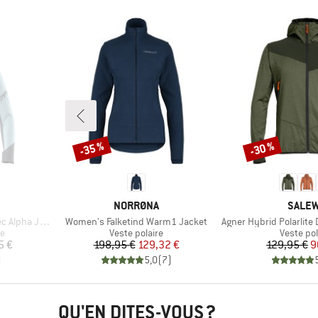
-35 %
-30 %
Remise
Remise
MARQUE
MARQ
NORRØNA
SALE
Article
Article
pha Jacket
Women's Falketind Warm1 Jacket
Agner Hybrid Polarlite Durast
Product group
Product 
ue
Veste polaire
Veste pol
Prix
Prix réduit
Pr
Pr
5 €
198,95 €
129,32 €
129,95 €
9
)
5,0
(
7
)
QU'EN DITES-VOUS ?