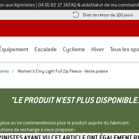
Appelez-nous au
on aux Alpinistes
|
04 65 82 17 36
FAQ & aide
Statut de ma command
e les informations de paiement ici ! Ouvre une boîte d'information
Tro
Droit de retour de 100 jours
Équipement
Escalade
Cyclisme
Hiver
Tous les spo
aires
/
Women's Emy Light Full Zip Fleece - Veste polaire
"LE PRODUIT N'EST PLUS DISPONIBLE.
s plus ou ne commanderons plus le produit auprès du fabricant.
tions de rechange à vous proposer :
PINISTES AYANT VU CET ARTICLE ONT ÉGALEMENT 