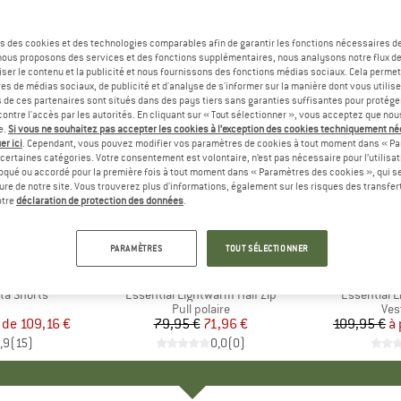
s des cookies et des technologies comparables afin de garantir les fonctions nécessaires de
, nous proposons des services et des fonctions supplémentaires, nous analysons notre flux d
ser le contenu et la publicité et nous fournissons des fonctions médias sociaux. Cela perme
es de médias sociaux, de publicité et d'analyse de s'informer sur la manière dont vous utilise
s de ces partenaires sont situés dans des pays tiers sans garanties suffisantes pour protég
ontre l'accès par les autorités. En cliquant sur « Tout sélectionner », vous acceptez que no
e.
Si vous ne souhaitez pas accepter les cookies à l’exception des cookies techniquement n
er ici
. Cependant, vous pouvez modifier vos paramètres de cookies à tout moment dans « Pa
certaines catégories. Votre consentement est volontaire, n’est pas nécessaire pour l’utilisati
oqué ou accordé pour la première fois à tout moment dans « Paramètres des cookies », qui se
eure de notre site. Vous trouverez plus d'informations, également sur les risques des transfe
Jusqu'à 
-10 %
Remise
Remise
otre
déclaration de protection des données
.
PARAMÈTRES
TOUT SÉLECTIONNER
UE
OX
MARQUE
SALOMON
M
S
ta Shorts
Article
Essential Lightwarm Half Zip
Article
Essential 
uct group
Product group
Pull polaire
Pro
Ves
r de
ix
ix réduit
109,16 €
79,95 €
Prix
Prix réduit
71,96 €
109,95 €
à 
,9
(
15
)
0,0
(
0
)