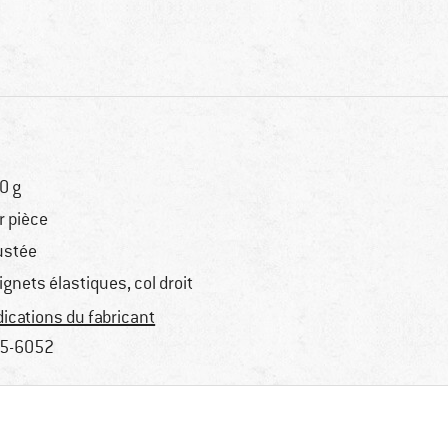
0 g
r pièce
ustée
ignets élastiques, col droit
dications du fabricant
5-6052