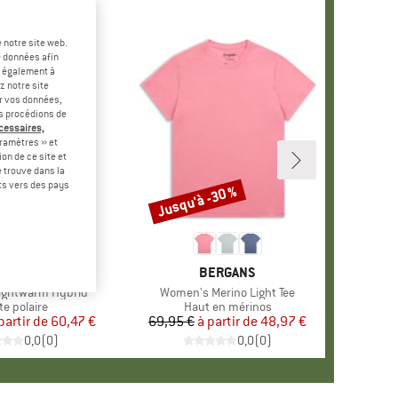
 notre site web.
e données afin
t également à
z notre site
er vos données,
us procédions de
écessaires,
ramètres » et
on de ce site et
 trouve dans la
rts vers des pays
-45 %
Jusqu'à -30 %
Remise
ARQUE
ALOMON
MARQUE
BERGANS
Lightwarm Hybrid
Article
Women's Merino Light Tee
duct group
te polaire
Product group
Haut en mérinos
partir de
Prix
Prix réduit
60,47 €
69,95 €
à partir de
Prix
Prix réduit
48,97 €
0,0
(
0
)
0,0
(
0
)