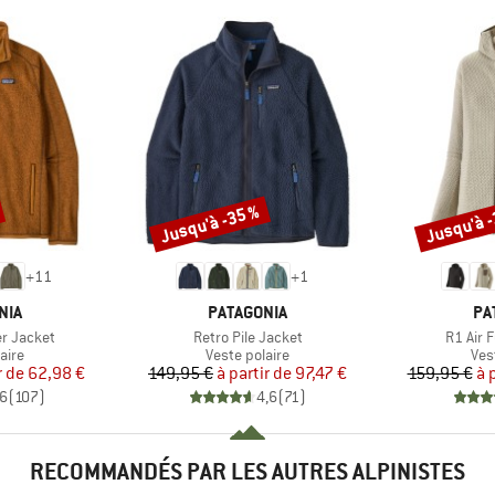
Jusqu'à -35 %
Jusqu'à 
Remise
Remise
+
11
+
1
E
MARQUE
MA
NIA
PATAGONIA
PA
Article
Article
r Jacket
Retro Pile Jacket
R1 Air 
group
Product group
Pro
aire
Veste polaire
Ves
ix
ix réduit
Prix
Prix réduit
r de
62,98 €
149,95 €
à partir de
97,47 €
159,95 €
à 
,6
(
107
)
4,6
(
71
)
RECOMMANDÉS PAR LES AUTRES ALPINISTES