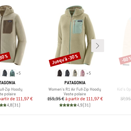
-30 %
Jusqu'à -30 %
-60 
Remise
Remi
+
5
+
5
RQUE
MARQUE
TAGONIA
PATAGONIA
Article
Article
Full-Zip Hoody
Women's R1 Air Full-Zip Hoody
Kid's Op
duct group
Product group
te polaire
Veste polaire
Prix
Prix réduit
Prix
Prix réduit
partir de
111,97 €
159,95 €
à partir de
111,97 €
37,95
4,8
(
31
)
4,9
(
31
)