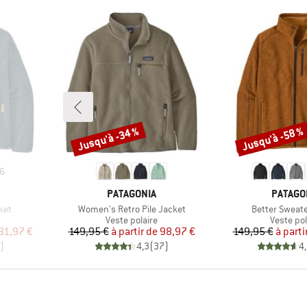
Jusqu'à -34 %
Jusqu'à -58 %
Remise
Remise
6
MARQUE
MARQU
PATAGONIA
PATAGO
Article
Article
ket
Women's Retro Pile Jacket
Better Sweate
Product group
Product 
Veste polaire
Veste pol
duit
Prix
Prix réduit
Pr
Pr
31,97 €
149,95 €
à partir de
98,97 €
149,95 €
à parti
)
4,3
(
37
)
4