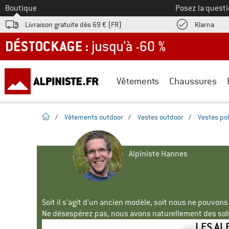
Vers le
Boutique
Posez la questi
Trouv
Livraison gratuite dès 69 € (FR)
Klarna
DÉSTOCKAGE : jusqu'à -60 %
Vêtements
Chaussures
Page d'accueil
/
Vêtements outdoor
/
Vestes outdoor
/
Vestes pol
Alpiniste Hannes
Soit il s'agit d'un ancien modèle, soit nous ne pouvon
Ne désespérez pas, nous avons naturellement des solu
LES AL