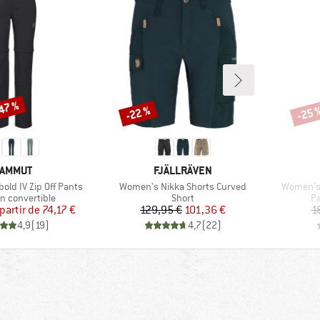
-47 %
-22 %
-25 
Remise
Remi
ARQUE
MARQUE
AMMUT
FJÄLLRÄVEN
Article
Article
ld IV Zip Off Pants
Women's Nikka Shorts Curved
Women's K
 group
Product group
Pr
n convertible
Short
Pa
Prix
Prix réduit
Prix
Prix réduit
 partir de
74,17 €
129,95 €
101,36 €
1
4,9
(
19
)
4,7
(
22
)