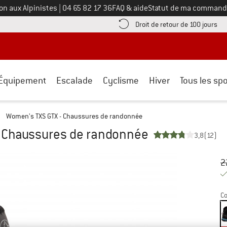
Appelez-nous au
on aux Alpinistes
|
04 65 82 17 36
FAQ & aide
Statut de ma command
e les informations de paiement ici ! Ouvre une boîte d'information
Tro
Droit de retour de 100 jours
Équipement
Escalade
Cyclisme
Hiver
Tous les spo
/
Women's TXS GTX - Chaussures de randonnée
- Chaussures de randonnée
3,8
(12)
Pr
Pr
2
Co