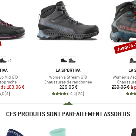
Jusqu'à 
Remise
+
1
MARQUE
MA
TIVA
LA SPORTIVA
LA 
Article
Article
vo Mid GTX
Women's Stream GTX
Women's Aequ
Product group
Product g
'approche
Chaussures de randonnée
Chaussure
ix
ix réduit
Prix
r de
183,96 €
229,95 €
239,95 €
à 
5,0
(
4
)
4,4
(
24
)
CES PRODUITS SONT PARFAITEMENT ASSORTIS