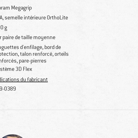
bram Megagrip
A, semelle intérieure OrthoLite
0 g
r paire de taille moyenne
nguettes d'enfilage, bord de
otection, talon renforcé, orteils
nforcés, pare-pierres
stème 3D Flex
dications du fabricant
9-0389