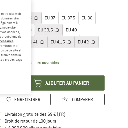
-18 %
lectionner taille:
 notre site web.
EU
36
EU
36,5
EU
37
EU
37,5
EU
38
e données afin
t également à
z notre site
EU
38,5
EU
39
EU
39,5
EU
40
er vos données,
us procédions de
écessaires,
EU
40,5
EU
41
EU
41,5
EU
42
ramètres » et
on de ce site et
uide des tailles
 trouve dans la
rts vers des pays
Le lien s'ouvre dans une boîte d'inform
lai de livraison: 3-5 jours ouvrables
antité:
AJOUTER AU PANIER
ENREGISTRER
COMPARER
Trouve les infos sur la livraison 
Livraison gratuite dès 69 € (FR)
Trouve les informations de paiement i
Droit de retour de 100 jours