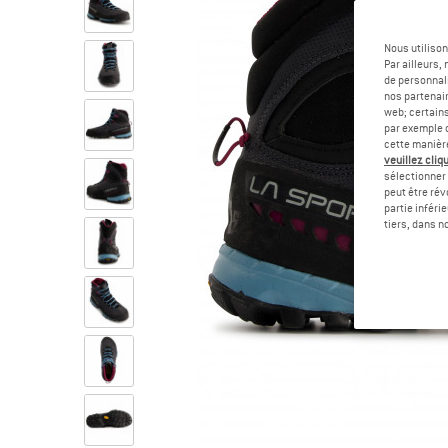
Nous utilison
Par ailleurs
de personnali
nos partenair
web; certain
par exemple c
cette manièr
veuillez cliqu
sélectionner 
peut être rév
partie inféri
tiers, dans n