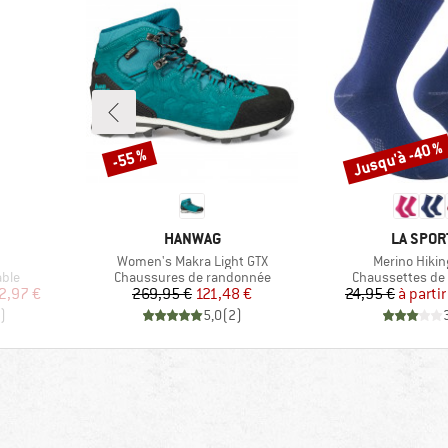
Jusqu'à -40 %
-55 %
Remise
Remise
MARQUE
MARQUE
HANWAG
LA SPOR
Article
Article
Women's Makra Light GTX
Merino Hikin
Product group
Product group
ble
Chaussures de randonnée
Chaussettes de
duit
Prix
Prix réduit
Pr
Pr
2,97 €
269,95 €
121,48 €
24,95 €
à partir
)
5,0
(
2
)