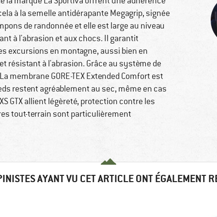
 la marque La Sportiva offrent une adhérence
cela à la semelle antidérapante Megagrip, signée
ampons de randonnée et elle est large au niveau
nt à l'abrasion et aux chocs. Il garantit
es excursions en montagne, aussi bien en
t résistant à l'abrasion. Grâce au système de
t. La membrane GORE-TEX Extended Comfort est
 pieds restent agréablement au sec, même en cas
 GTX allient légèreté, protection contre les
res tout-terrain sont particulièrement
PINISTES AYANT VU CET ARTICLE ONT ÉGALEMENT 