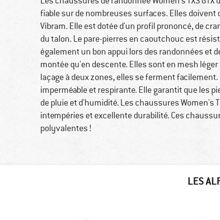
Les chaussures de randonnée Women's TXS GTX de
fiable sur de nombreuses surfaces. Elles doivent 
Vibram. Elle est dotée d'un profil prononcé, de cr
du talon. Le pare-pierres en caoutchouc est résista
également un bon appui lors des randonnées et d
montée qu'en descente. Elles sont en mesh léger e
laçage à deux zones, elles se ferment facilemen
imperméable et respirante. Elle garantit que les
de pluie et d'humidité. Les chaussures Women's TXS
intempéries et excellente durabilité. Ces chaussu
polyvalentes !
LES AL