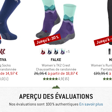
Jusqu'à -30 %
Jusqu'à 
Remise
Remise
+
5
MARQUE
M
TIVA
FALKE
M
Article
Article
g Socks
Women's TK2 Crest
Women's Runbo
Product group
Product
 randonnée
Chaussettes de randonnée
Pantalo
ix
ix réduit
Prix
Prix réduit
 de
14,97 €
26,95 €
à partir de
18,87 €
139,95 €
à
3,0
(
1
)
4,9
(
15
)
APERÇU DES ÉVALUATIONS
Nos évaluations sont 100 % authentiques
En savoir plus