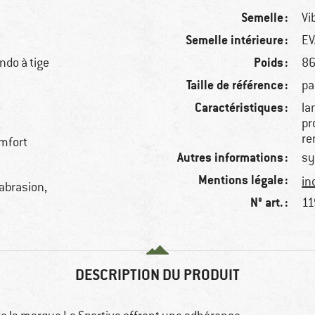
Semelle :
Vi
Semelle intérieure :
EV
Poids :
ndo à tige
86
Taille de référence :
pa
Caractéristiques :
la
pr
re
mfort
Autres informations :
sy
Mentions légale :
in
'abrasion,
N° art. :
11
DESCRIPTION DU PRODUIT