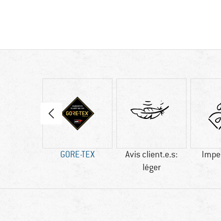
60 g
GORE-TEX
Avis client.e.s:
Impe
léger