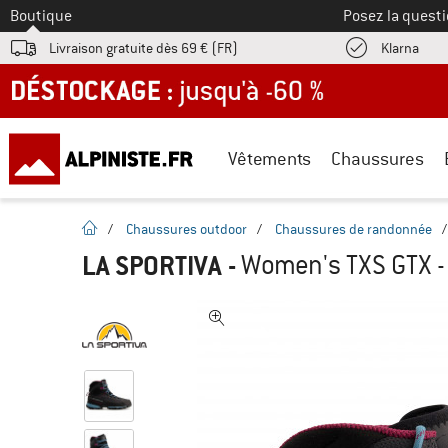
Vers le
Boutique
Posez la questi
Trouv
Livraison gratuite dès 69 € (FR)
Klarna
DÉSTOCKAGE : jusqu'à -60 %
Vêtements
Chaussures
Page d'accueil
/
Chaussures outdoor
/
Chaussures de randonnée
LA SPORTIVA
-
Women's TXS GTX 