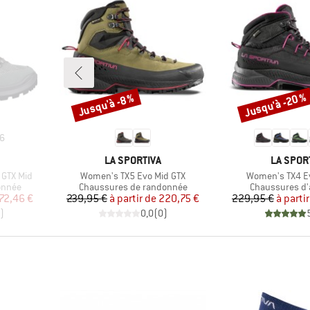
Jusqu'à -20 %
Jusqu'à -8 %
Remise
Remise
6
MARQUE
MARQUE
LA SPORTIVA
LA SPOR
Article
Article
GTX Mid
Women's TX5 Evo Mid GTX
Women's TX4 E
Product group
Product group
onnée
Chaussures de randonnée
Chaussures d
duit
Prix
Prix réduit
Pr
Pr
72,46 €
239,95 €
à partir de
220,75 €
229,95 €
à parti
)
0,0
(
0
)