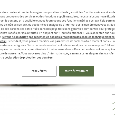
Sé
s des cookies et des technologies comparables afin de garantir les fonctions nécessaires de
, nous proposons des services et des fonctions supplémentaires, nous analysons notre flux d
ser le contenu et la publicité et nous fournissons des fonctions médias sociaux. Cela perme
es de médias sociaux, de publicité et d'analyse de s'informer sur la manière dont vous utilise
s de ces partenaires sont situés dans des pays tiers sans garanties suffisantes pour protég
ontre l'accès par les autorités. En cliquant sur « Tout sélectionner », vous acceptez que no
e.
Si vous ne souhaitez pas accepter les cookies à l’exception des cookies techniquement n
er ici
. Cependant, vous pouvez modifier vos paramètres de cookies à tout moment dans « Pa
certaines catégories. Votre consentement est volontaire, n’est pas nécessaire pour l’utilisati
G
oqué ou accordé pour la première fois à tout moment dans « Paramètres des cookies », qui se
eure de notre site. Vous trouverez plus d'informations, également sur les risques des transfe
Dé
otre
déclaration de protection des données
.
Qu
PARAMÈTRES
TOUT SÉLECTIONNER