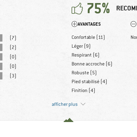
75%
RECOM
AVANTAGES
Confortable (11)
No
(7)
Léger (9)
(2)
Respirant (6)
(0)
Bonne accroche (6)
(0)
Robuste (5)
(3)
Pied stabilisé (4)
Finition (4)
afficher plus