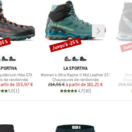
-35 %
Jusqu'à -25 %
Jusq
Remise
Remi
RQUE
MARQUE
SPORTIVA
LA SPORTIVA
Article
Arti
ilibrium Hike GTX
Women's Ultra Raptor II Mid Leather GTX
Wom
roup
Product group
Prod
s de randonnée
Chaussures de randonnée
Chau
Prix
Prix réduit
Prix
Prix réduit
partir de
155,97 €
214,95 €
à partir de
161,21 €
234,95
5,0
(
1
)
4,7
(
10
)