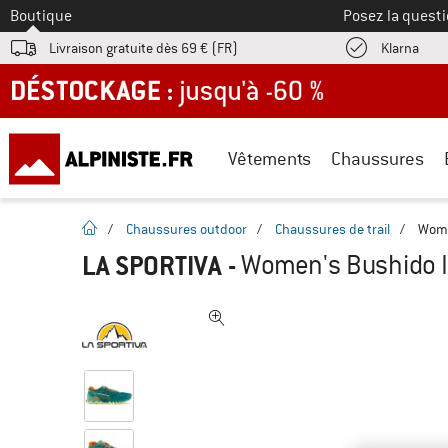
Vers le
Boutique
Posez la questi
Trouv
Livraison gratuite dès 69 € (FR)
Klarna
DÉSTOCKAGE : jusqu'à -60 %
Vêtements
Chaussures
Page d'accueil
/
Chaussures outdoor
/
Chaussures de trail
/
Wome
LA SPORTIVA
-
Women's Bushido II