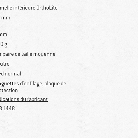
melle intérieure OrthoLite
0 mm
 mm
0 g
r paire de taille moyenne
utre
ed normal
nguettes d'enfilage, plaque de
otection
dications du fabricant
3-1448