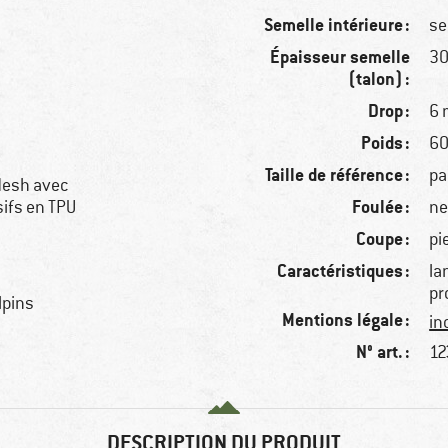
Semelle intérieure :
se
Épaisseur semelle
3
(talon) :
Drop :
6
Poids :
60
Taille de référence :
pa
-Mesh avec
Foulée :
ifs en TPU
ne
Coupe :
pi
Caractéristiques :
la
pr
lpins
Mentions légale :
in
N° art. :
12
DESCRIPTION DU PRODUIT