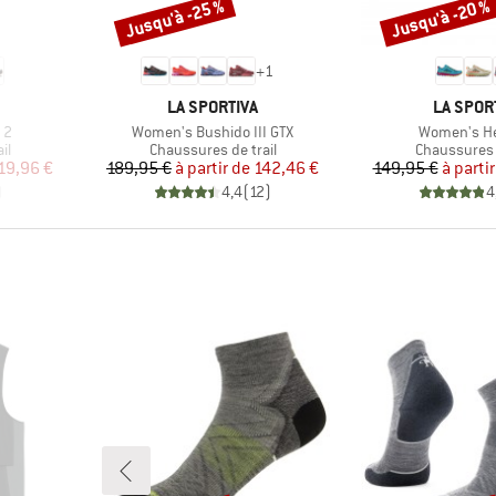
Jusqu'à -25 %
Jusqu'à -20 %
Remise
Remise
+
1
MARQUE
MARQUE
LA SPORTIVA
LA SPOR
Article
Article
 2
Women's Bushido III GTX
Women's Hel
Product group
Product gro
il
Chaussures de trail
Chaussures d
duit
Prix
Prix réduit
Pr
Pr
19,96 €
189,95 €
à partir de
142,46 €
149,95 €
à partir
)
4,4
(
12
)
4