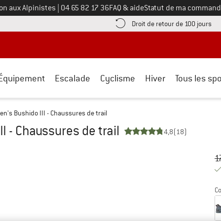
Appelez-nous au
on aux Alpinistes
|
04 65 82 17 36
FAQ & aide
Statut de ma command
e les informations de paiement ici ! Ouvre une boîte d'information
Tro
Droit de retour de 100 jours
Équipement
Escalade
Cyclisme
Hiver
Tous les spo
n's Bushido III - Chaussures de trail
I - Chaussures de trail
4,8
(18)
Pr
Pr
1
Co