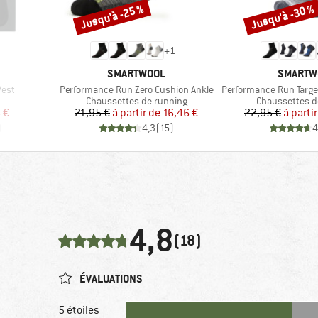
Jusqu'à -25 %
Jusqu'à -30 %
Remise
Remise
+
1
MARQUE
MARQUE
SMARTWOOL
SMARTW
Article
Article
est
Performance Run Zero Cushion Ankle
Performance Run Targete
Product group
Product group
Chaussettes de running
Chaussettes d
duit
Prix
Prix réduit
Pr
Pr
 €
21,95 €
à partir de
16,46 €
22,95 €
à parti
)
4,3
(
15
)
4
4,8
(18)
ÉVALUATIONS
5 étoiles