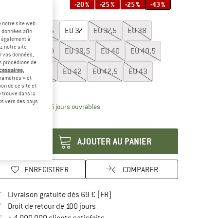
-20 %
-25 %
-25 %
-43 %
lectionner taille:
 notre site web.
EU
36
EU
36,5
EU
37
EU
37,5
EU
38
e données afin
t également à
z notre site
EU
38,5
EU
39
EU
39,5
EU
40
EU
40,5
er vos données,
us procédions de
écessaires,
EU
41
EU
41,5
EU
42
EU
42,5
EU
43
ramètres » et
on de ce site et
uide des tailles
 trouve dans la
rts vers des pays
Le lien s'ouvre dans une boîte d'inform
lai de livraison: 3-5 jours ouvrables
antité:
AJOUTER AU PANIER
ENREGISTRER
COMPARER
Trouve les infos sur la livraison 
Livraison gratuite dès 69 € (FR)
Trouve les informations de paiement i
Droit de retour de 100 jours