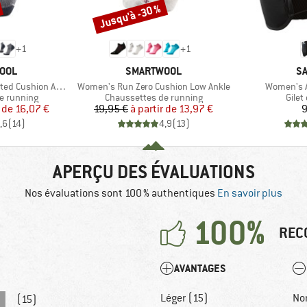
Jusqu'à -30 %
Remise
+
1
+
1
MARQUE
M
OOL
SMARTWOOL
S
Article
Article
d Cushion Ankle
Women's Run Zero Cushion Low Ankle
Women's A
Product group
Prod
e running
Chaussettes de running
Gilet
ix
ix réduit
Prix
Prix réduit
r de
16,07 €
19,95 €
à partir de
13,97 €
9
,6
(
14
)
4,9
(
13
)
APERÇU DES ÉVALUATIONS
Nos évaluations sont 100 % authentiques
En savoir plus
100%
REC
AVANTAGES
Léger (15)
No
(15)