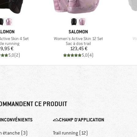
ARQUE
MARQUE
ALOMON
SALOMON
Article
Ar
ctive Skin 4 Set
Women's Active Skin 12 Set
Wo
uct group
Product group
 de running
Sac à dos trail
Prix
Prix
9,95 €
123,45 €
5,0
(
2
)
5,0
(
4
)
OMMANDENT CE PRODUIT
INCONVÉNIENTS
CHAMP D'APPLICATION
n étanche (3)
Trail running (12)