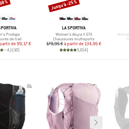
-38 %
Jusqu'à -25 %
Remise
RQUE
MARQUE
SPORTIVA
LA SPORTIVA
Article
Article
's Prodigio
Women's Akyra II GTX
Women'
t group
Product group
P
ures de trail
Chaussures multisports
C
Prix
Prix réduit
Prix
Prix réduit
partir de
99,17 €
179,95 €
à partir de
134,96 €
4,1
(
10
)
5,0
(
4
)