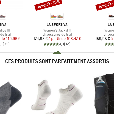
Jusqu'à -38 %
Jusqu'à 
Remise
Remise
MARQUE
MA
TIVA
LA SPORTIVA
LA 
Article
Article
ios III
Women's Jackal II
Women
up
Product group
Produc
e trail
Chaussures de trail
Chauss
ix
ix réduit
Prix
Prix réduit
 de
119,96 €
174,95 €
à partir de
108,47 €
159,95 €
à 
,8
(
31
)
4,9
(
12
)
CES PRODUITS SONT PARFAITEMENT ASSORTIS