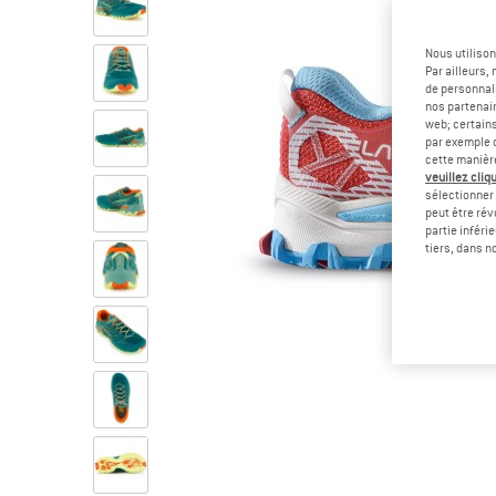
Nous utilison
Par ailleurs
de personnali
nos partenair
web; certain
par exemple c
cette manièr
veuillez cliqu
sélectionner 
peut être rév
partie inféri
tiers, dans n