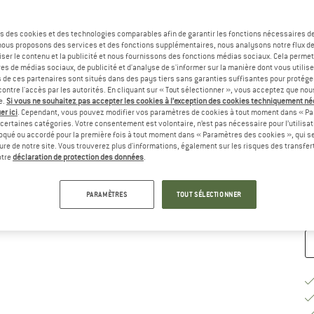
Sé
s des cookies et des technologies comparables afin de garantir les fonctions nécessaires de
, nous proposons des services et des fonctions supplémentaires, nous analysons notre flux d
ser le contenu et la publicité et nous fournissons des fonctions médias sociaux. Cela perme
es de médias sociaux, de publicité et d'analyse de s'informer sur la manière dont vous utilise
s de ces partenaires sont situés dans des pays tiers sans garanties suffisantes pour protég
ontre l'accès par les autorités. En cliquant sur « Tout sélectionner », vous acceptez que no
e.
Si vous ne souhaitez pas accepter les cookies à l’exception des cookies techniquement n
er ici
. Cependant, vous pouvez modifier vos paramètres de cookies à tout moment dans « Pa
certaines catégories. Votre consentement est volontaire, n’est pas nécessaire pour l’utilisati
G
oqué ou accordé pour la première fois à tout moment dans « Paramètres des cookies », qui se
eure de notre site. Vous trouverez plus d'informations, également sur les risques des transfe
Dé
otre
déclaration de protection des données
.
Qu
PARAMÈTRES
TOUT SÉLECTIONNER