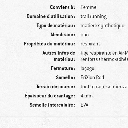
Convient à :
Femme
Domaine d'utilisation :
trail running
Type de matériau :
matière synthétique
Membrane :
non
Propriétés du matériau :
respirant
Autres infos de
tige respirante en Air
matériau :
renforts thermo-adhés
Fermeture :
laçage
Semelle :
FriXion Red
Terrain de course :
tout-terrain, sentiers a
Épaisseur du crantage :
4 mm
Semelle intercalaire :
EVA