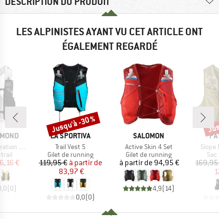
DESCRIPTION DU PRODUIT
LES ALPINISTES AYANT VU CET ARTICLE ONT
ÉGALEMENT REGARDÉ
Jusqu'à -30 %
Jus
Remise
Rem
MARQUE
MARQUE
MA
AMOND
LA SPORTIVA
SALOMON
PA
Article
Article
Article
ion Vest
Trail Vest 5
Active Skin 4 Set
Slope
group
Product group
Product group
Pro
trail
Gilet de running
Gilet de running
Sac 
ix
ix réduit
Prix
Prix réduit
Prix
6,16 €
119,95 €
à partir de
à partir de
94,95 €
169,95
83,97 €
1
0,0
(
0
)
4,9
(
14
)
0,0
(
0
)