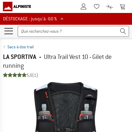
Vers le compte client
Vers 
Vers la liste d'env
Vers le com
DÉSTOCKAGE : jusqu'à -60 %
DÉSTOCKAGE : jusqu'à -60 % »
Sacs à dos trail
LA SPORTIVA
-
Ultra Trail Vest 10 - Gilet de
running
5,0
(1)