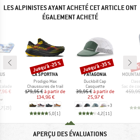
LES ALPINISTES AYANT ACHETÉ CET ARTICLE ONT
ÉGALEMENT ACHETÉ
Jusqu'à -25 %
Jusqu'à -35 %
-35
Remise
Remise
Rem
E
MARQUE
MARQUE
MARQUE
IUS
LA SPORTIVA
PATAGONIA
MOUNTAI
Article
Article
Artic
t
Prodigio Max
Duckbill Cap
Clas
oup
Product group
Product group
Product g
calade
Chaussures de trail
Casquette
Sac de cou
ix
ix réduit
Prix
Prix réduit
Prix
Prix réduit
7,96 €
179,95 €
à partir de
39,95 €
à partir de
459,95
134,96 €
25,97 €
+
3
,7
(
23
)
5,0
(
1
)
4,2
(
11
)
APERÇU DES ÉVALUATIONS