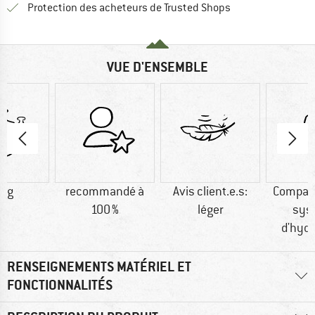
Trouve toutes les i
Protection des acheteurs de Trusted Shops
VUE D'ENSEMBLE
5 g
recommandé à
Avis client.e.s:
Compati
100 %
léger
sys
d'hydr
RENSEIGNEMENTS MATÉRIEL ET
FONCTIONNALITÉS