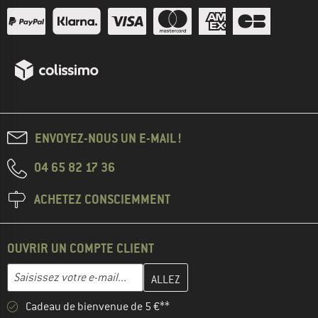
ENVOYEZ-NOUS UN E-MAIL !
04 65 82 17 36
ACHETEZ CONSCIEMMENT
OUVRIR UN COMPTE CLIENT
Entrez votre adresse e-mail ici et créez votre compte client à la 
Adresse e-mail
Cadeau de bienvenue de 5 €**