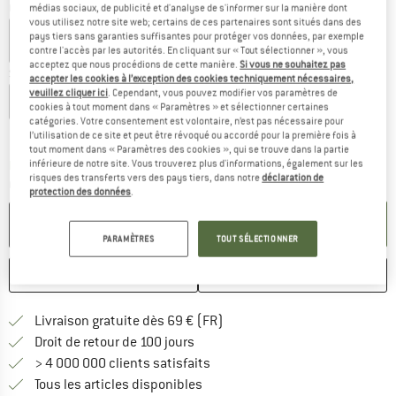
Couleur:
White / Cherry Tomato
médias sociaux, de publicité et d'analyse de s'informer sur la manière dont
vous utilisez notre site web; certains de ces partenaires sont situés dans des
pays tiers sans garanties suffisantes pour protéger vos données, par exemple
contre l'accès par les autorités. En cliquant sur « Tout sélectionner », vous
acceptez que nous procédions de cette manière.
Si vous ne souhaitez pas
Sélectionner taille:
accepter les cookies à l’exception des cookies techniquement nécessaires,
veuillez cliquer ici
. Cependant, vous pouvez modifier vos paramètres de
S
M
L
cookies à tout moment dans « Paramètres » et sélectionner certaines
catégories. Votre consentement est volontaire, n’est pas nécessaire pour
Guide des tailles
l’utilisation de ce site et peut être révoqué ou accordé pour la première fois à
tout moment dans « Paramètres des cookies », qui se trouve dans la partie
Le lien s'ouvre dans une boîte d'inf
inférieure de notre site. Vous trouverez plus d'informations, également sur les
Délai de livraison: 3-5 jours ouvrables
risques des transferts vers des pays tiers, dans notre
déclaration de
Quantité:
protection des données
.
AJOUTER AU PANIER
PARAMÈTRES
TOUT SÉLECTIONNER
ENREGISTRER
COMPARER
Trouve les infos sur la livrais
Livraison gratuite dès 69 € (FR)
Trouve les informations de paiemen
Droit de retour de 100 jours
> 4 000 000 clients satisfaits
Tous les articles disponibles