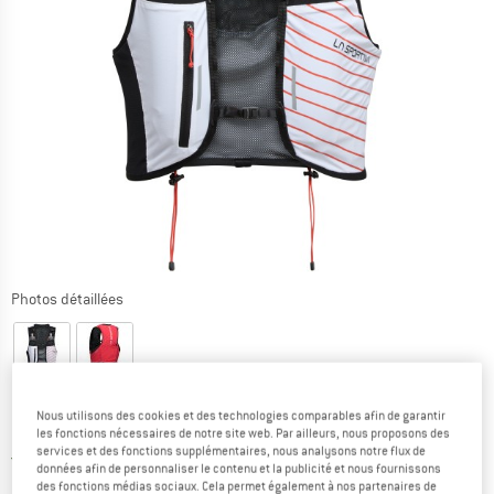
Photos détaillées
Nous utilisons des cookies et des technologies comparables afin de garantir
Prix:
149,95
€
les fonctions nécessaires de notre site web. Par ailleurs, nous proposons des
TVA incl.
services et des fonctions supplémentaires, nous analysons notre flux de
France. Informations sur les frais de l
Livraison gratuite
(FR)
données afin de personnaliser le contenu et la publicité et nous fournissons
des fonctions médias sociaux. Cela permet également à nos partenaires de