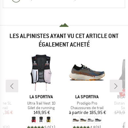
LES ALPINISTES AYANT VU CET ARTICLE ONT
ÉGALEMENT ACHETÉ
Jus
Rem
QUE
MARQUE
MARQUE
MARQ
LA SPORTIVA
LA SPORTIVA
BLAC
Article
Article
Article
X.One SL
Ultra Trail Vest 10
Prodigio Pro
Distanc
roup
Product group
Product group
Pro
trail
Gilet de running
Chaussures de trail
Sac 
ix
ix réduit
Prix
Prix
44,36 €
149,95 €
à partir de
185,95 €
179,95
1
3,0
(
2
)
5,0
(
1
)
4,8
(
9
)