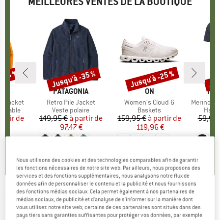
MEILLEURES VENTES DE LA BOUTIQUE
 -35 %
Jusqu'à -35 %
Jusqu'à -25 %
Jus
Remise
Remise
Rem
E
NIA
MARQUE
PATAGONIA
MARQUE
ON
MA
HEB
3L Jacket
Article
Retro Pile Jacket
Article
Women's Cloud 6
Article
MerinoMix150 Pi
up
rméable
Product group
Veste polaire
Product group
Baskets
Produ
Haut 
artir de
ix
ix réduit
149,95 €
à partir de
Prix
Prix réduit
159,95 €
à partir de
Prix
Prix réduit
59,95 
7 €
97,47 €
119,96 €
2
+
8
+
1
+
10
,7
(
79
)
4,6
(
71
)
4,7
(
48
)
Nous utilisons des cookies et des technologies comparables afin de garantir
les fonctions nécessaires de notre site web. Par ailleurs, nous proposons des
services et des fonctions supplémentaires, nous analysons notre flux de
données afin de personnaliser le contenu et la publicité et nous fournissons
des fonctions médias sociaux. Cela permet également à nos partenaires de
LA SPORTIVA
-
Triumph Tight Short - Short de
médias sociaux, de publicité et d'analyse de s'informer sur la manière dont
vous utilisez notre site web; certains de ces partenaires sont situés dans des
running
pays tiers sans garanties suffisantes pour protéger vos données, par exemple