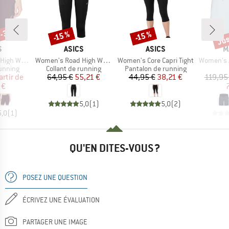
 -30 %
Jus
-15 %
-15 %
Remise
Remise
Rem
QUE
MARQUE
MARQUE
M
S
ASICS
ASICS
M
Article
Article
Article
8'' Sprinter
Women's Road High Waist Capri Tight
Women's Core Capri Tight
Women's Aenerg
oup
Product group
Product group
running
Collant de running
Pantalon de running
ix
ix réduit
Prix
Prix réduit
Prix
Prix réduit
artir de
64,95 €
55,21 €
44,95 €
38,21 €
119,95
 €
5,0
(
1
)
5,0
(
2
)
5,0
(
1
)
QU'EN DITES-VOUS ?
POSEZ UNE QUESTION
ÉCRIVEZ UNE ÉVALUATION
PARTAGER UNE IMAGE