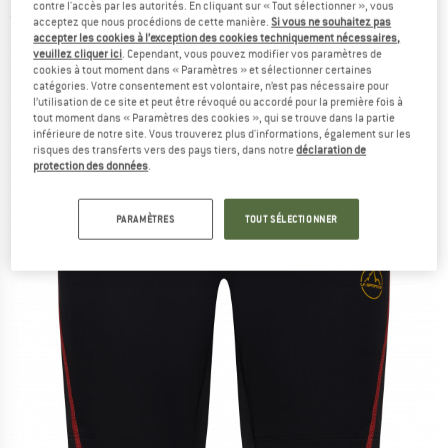
contre l'accès par les autorités. En cliquant sur « Tout sélectionner », vous
(0)
acceptez que nous procédions de cette manière.
Si vous ne souhaitez pas
accepter les cookies à l’exception des cookies techniquement nécessaires,
veuillez cliquer ici
. Cependant, vous pouvez modifier vos paramètres de
cookies à tout moment dans « Paramètres » et sélectionner certaines
catégories. Votre consentement est volontaire, n’est pas nécessaire pour
l’utilisation de ce site et peut être révoqué ou accordé pour la première fois à
tout moment dans « Paramètres des cookies », qui se trouve dans la partie
inférieure de notre site. Vous trouverez plus d'informations, également sur les
risques des transferts vers des pays tiers, dans notre
déclaration de
protection des données
.
PARAMÈTRES
TOUT SÉLECTIONNER