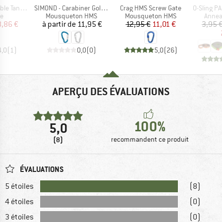
Article
Article
Article
e Tanned
SIMOND - Carabiner Goliath Screw
Crag HMS Screw Gate
O-Sling PAD 16 m
t group
Product group
Product group
Produ
le
Mousqueton HMS
Mousqueton HMS
Annea
ix
ix réduit
Prix
Prix
Prix réduit
8,86 €
à partir de
11,95 €
12,95 €
11,01 €
3,95 
4,0
(
1
)
0,0
(
0
)
5,0
(
26
)
APERÇU DES ÉVALUATIONS
100%
5,0
(8)
recommandent ce produit
ÉVALUATIONS
5 étoiles
(8)
4 étoiles
(0)
3 étoiles
(0)