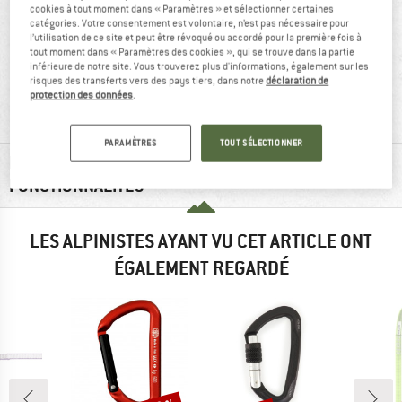
cookies à tout moment dans « Paramètres » et sélectionner certaines
catégories. Votre consentement est volontaire, n’est pas nécessaire pour
l’utilisation de ce site et peut être révoqué ou accordé pour la première fois à
tout moment dans « Paramètres des cookies », qui se trouve dans la partie
inférieure de notre site. Vous trouverez plus d'informations, également sur les
recommandé à
70 g
risques des transferts vers des pays tiers, dans notre
déclaration de
protection des données
.
100 %
PARAMÈTRES
TOUT SÉLECTIONNER
RENSEIGNEMENTS MATÉRIEL ET
FONCTIONNALITÉS
LES ALPINISTES AYANT VU CET ARTICLE ONT
ÉGALEMENT REGARDÉ