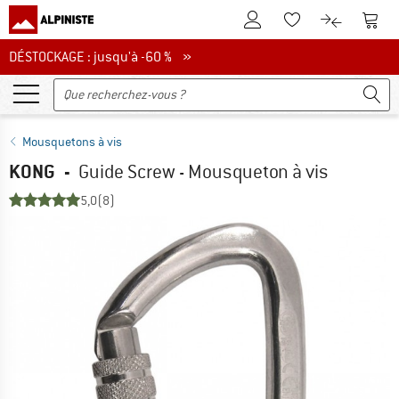
Vers le compte client
Vers 
Vers la liste d'env
Vers le com
DÉSTOCKAGE : jusqu'à -60 %
DÉSTOCKAGE : jusqu'à -60 % »
Mousquetons à vis
KONG
-
Guide Screw - Mousqueton à vis
5,0
(8)