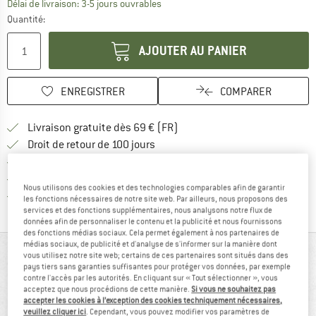
Le lien s'ouvre dans une boîte d'inf
Délai de livraison: 3-5 jours ouvrables
Quantité:
AJOUTER AU PANIER
ENREGISTRER
COMPARER
Trouve les infos sur la livrais
Livraison gratuite dès 69 € (FR)
Trouve les informations de paiemen
Droit de retour de 100 jours
> 4 000 000 clients satisfaits
Tous les articles disponibles
Nous utilisons des cookies et des technologies comparables afin de garantir
Trouve toutes les i
Protection des acheteurs de Trusted Shops
les fonctions nécessaires de notre site web. Par ailleurs, nous proposons des
services et des fonctions supplémentaires, nous analysons notre flux de
données afin de personnaliser le contenu et la publicité et nous fournissons
des fonctions médias sociaux. Cela permet également à nos partenaires de
médias sociaux, de publicité et d'analyse de s'informer sur la manière dont
VUE D'ENSEMBLE
vous utilisez notre site web; certains de ces partenaires sont situés dans des
pays tiers sans garanties suffisantes pour protéger vos données, par exemple
contre l'accès par les autorités. En cliquant sur « Tout sélectionner », vous
acceptez que nous procédions de cette manière.
Si vous ne souhaitez pas
accepter les cookies à l’exception des cookies techniquement nécessaires,
veuillez cliquer ici
. Cependant, vous pouvez modifier vos paramètres de