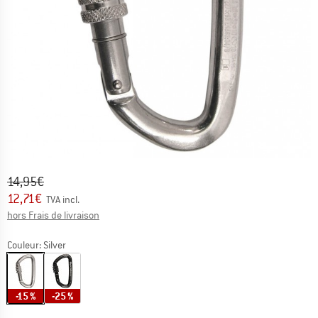
Prix initial :
Prix:
14,95
€
12,71
€
TVA incl.
Informations sur les frais de livraison. Ouvre une bo
hors Frais de livraison
Couleur:
Silver
-15 %
-25 %