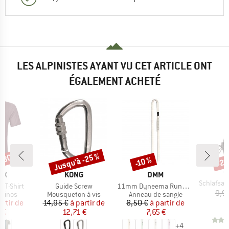
LES ALPINISTES AYANT VU CET ARTICLE ONT
ÉGALEMENT ACHETÉ
 -30 %
Jusqu'à -25 %
-20
-10 %
Remise
Remise
Rem
M
C
E
MARQUE
MARQUE
OX
KONG
DMM
Article
Schlafsack-Aufb
Article
Article
k T-Shirt
Guide Screw
11mm Dyneema Rundschlinge
9,9
oup
Product group
Product group
érinos
Mousqueton à vis
Anneau de sangle
ix
ix réduit
Prix
Prix réduit
Prix
Prix réduit
artir de
14,95 €
à partir de
8,50 €
à partir de
 €
12,71 €
7,65 €
+
4