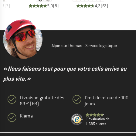
4,3
(
3
)
5,0
(
8
)
4,7
(
67
)
Alpiniste Thomas - Service logistique
« Nous faisons tout pour que votre colis arrive au
plus vite. »
Livraison gratuite dès
Droit de retour de 100
69 € (FR)
jours
Klarna
L' évaluation de
1.685 clients