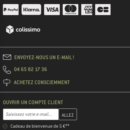
ENVOYEZ-NOUS UN E-MAIL !
04 65 82 17 36
ACHETEZ CONSCIEMMENT
OUVRIR UN COMPTE CLIENT
Entrez votre adresse e-mail ici et créez votre compte client à la 
Adresse e-mail
Cadeau de bienvenue de 5 €**