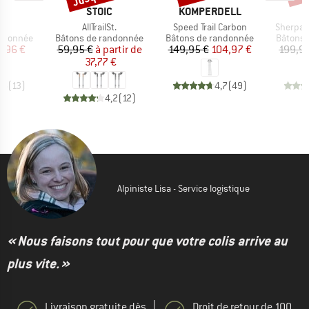
QUE
MARQUE
MARQUE
STOIC
KOMPERDELL
Article
Article
Article
er
AllTrailSt.
Speed Trail Carbon
Sherpa 
p
Product group
Product group
Product
andonnée
Bâtons de randonnée
Bâtons de randonnée
Bâtons 
ix
ix réduit
Prix
Prix réduit
Prix
Prix réduit
,96 €
59,95 €
à partir de
149,95 €
104,97 €
199,9
37,77 €
,5
(
13
)
4,7
(
49
)
4,2
(
12
)
Alpiniste Lisa - Service logistique
« Nous faisons tout pour que votre colis arrive au
plus vite. »
Livraison gratuite dès
Droit de retour de 100