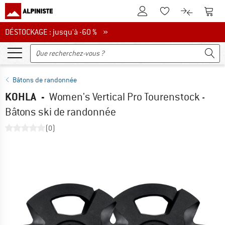
Vers le compte client
Vers 
Vers la liste d'env
Vers le com
DÉSTOCKAGE : jusqu'à -60 %
DÉSTOCKAGE : jusqu'à -60 % »
Bâtons de randonnée
KOHLA
-
Women's Vertical Pro Tourenstock -
Bâtons ski de randonnée
(0)