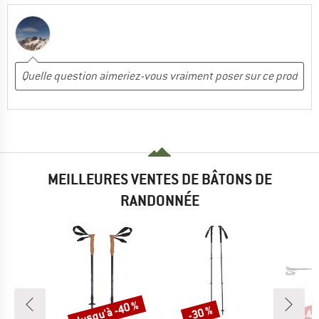
MEILLEURES VENTES DE BÂTONS DE
RANDONNÉE
Jusqu'à -40 %
-30 %
-40
Remise
Remise
Rem