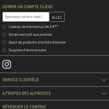
OUVRIR UN COMPTE CLIENT
Entrez votre adresse e-mail ici et créez votre compte client à la 
Adresse e-mail
Cadeau de bienvenue de 5 €**
Accès exclusif aux promos
Ajout de produits à la liste d'envies
Surprise d'anniversaire
SERVICE CLIENTÈLE
À PROPOS DES ALPINISTES
RÉVOQUER LE CONTRAT