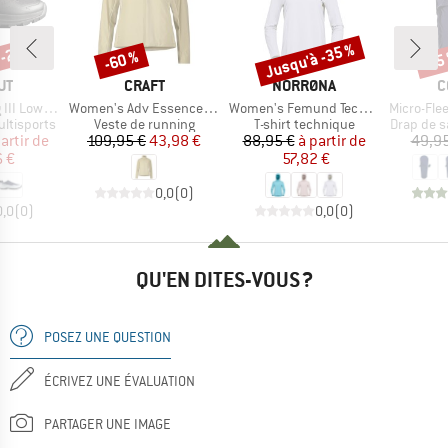
 -25 %
Jusqu'à -35 %
-60 %
-15
Remise
Remise
Rem
UE
MARQUE
MARQUE
M
UT
CRAFT
NORRØNA
C
Article
Article
Article
I Low GTX
Women's Adv Essence 2 Warm Jacket
Women's Femund Tech Hood
Micro-Flee
Product group
Product group
Product 
ltisports
Veste de running
T-shirt technique
Drap de s
ix
ix réduit
Prix
Prix réduit
Prix
Prix réduit
artir de
109,95 €
43,98 €
88,95 €
à partir de
49,95
 €
57,82 €
0,0
(
0
)
0,0
(
0
)
0,0
(
0
)
QU'EN DITES-VOUS ?
POSEZ UNE QUESTION
ÉCRIVEZ UNE ÉVALUATION
PARTAGER UNE IMAGE