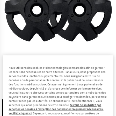
Nous utilisons des cookies et des technologies comparables afin de garantir
les fonctions nécessaires de notre site web. Par ailleurs, nous proposons des
Prix initial :
Prix:
119,95
€
services et des fonctions supplémentaires, nous analysons notre flux de
77,97
€
TVA incl.
données afin de personnaliser le contenu et la publicité et nous fournissons
des fonctions médias sociaux. Cela permet également à nos partenaires de
France. Informations sur les frais de l
Livraison gratuite
(FR)
médias sociaux, de publicité et d'analyse de s'informer sur la manière dont
vous utilisez notre site web; certains de ces partenaires sont situés dans des
Couleur:
Pink
pays tiers sans garanties suffisantes pour protéger vos données, par exemple
contre l'accès par les autorités. En cliquant sur « Tout sélectionner », vous
acceptez que nous procédions de cette manière.
Si vous ne souhaitez pas
accepter les cookies à l’exception des cookies techniquement nécessaires,
veuillez cliquer ici
. Cependant, vous pouvez modifier vos paramètres de
-35 %