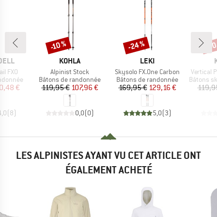
-24 %
-30
-10 %
Remise
Remise
Rem
MARQUE
MARQUE
DELL
KOHLA
LEKI
Article
Article
Article
ail FXO
Alpinist Stock
Skysolo FX.One Carbon
Vertical 
p
Product group
Product group
Product 
andonnée
Bâtons de randonnée
Bâtons de randonnée
Bâtons sk
ix
ix réduit
Prix
Prix réduit
Prix
Prix réduit
0,48 €
119,95 €
107,96 €
169,95 €
129,16 €
119,9
4,0
(
8
)
0,0
(
0
)
5,0
(
3
)
LES ALPINISTES AYANT VU CET ARTICLE ONT
ÉGALEMENT ACHETÉ