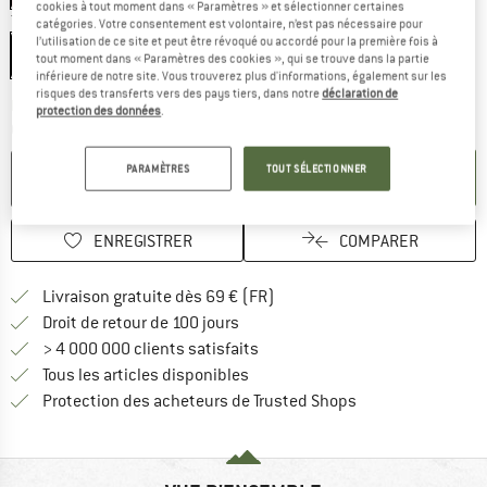
cookies à tout moment dans « Paramètres » et sélectionner certaines
Taille:
105 - 140 cm
catégories. Votre consentement est volontaire, n’est pas nécessaire pour
l’utilisation de ce site et peut être révoqué ou accordé pour la première fois à
105 - 140 cm
tout moment dans « Paramètres des cookies », qui se trouve dans la partie
inférieure de notre site. Vous trouverez plus d'informations, également sur les
risques des transferts vers des pays tiers, dans notre
déclaration de
Le lien s'ouvre dans une boîte
Délai de livraison: 3-5 jours ouvrables
protection des données
.
Quantité:
PARAMÈTRES
TOUT SÉLECTIONNER
AJOUTER AU PANIER
ENREGISTRER
COMPARER
Trouve les infos sur la livrais
Livraison gratuite dès 69 € (FR)
Trouve les informations de paiemen
Droit de retour de 100 jours
> 4 000 000 clients satisfaits
Tous les articles disponibles
Trouve toutes les i
Protection des acheteurs de Trusted Shops