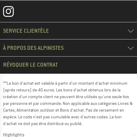
SERVICE CLIENTÈLE
À PROPOS DES ALPINISTES
RÉVOQUER LE CONTRAT
**Le bon d'achat est valable à partir d'un montant d'achat minimum
(après retours) de 40 euros. Les bons d'achat obtenus lors de la
création d'un compte client ne peuvent être utilisés qu'une seule fois
par personne et par commande. Non applicable aux catégories Livres &
Cartes, Alimentation outdoor et Bons d'achat. Pas de versement en
espèce. Le code n'est pas cumulable avec d'autres codes. Le bon
d'achat ne doit pas être distribué ou publié.
Highlights