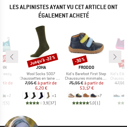
LES ALPINISTES AYANT VU CET ARTICLE ONT
ÉGALEMENT ACHETÉ
 -50 %
Jusqu'à -22 %
Jus
-30 %
Remise
Remise
Rem
MARQUE
MARQUE
MA
AHN
JOHA
FRODDO
TR
Article
Article
Article
 Breezy
Wool Socks 5007
Kid's Barefoot First Step
Kid's Eikefjo
t group
Product group
Product group
Product g
es
Chaussettes en laine mérinos
Chaussures minimalistes
Chaussures
ix
ix réduit
Prix
Prix réduit
Prix
Prix réduit
artir de
7,95 €
à partir de
75,95 €
à partir de
47,95 
 €
6,20 €
53,17 €
+
2
+
1
+
7
4,2
(
5
)
3,9
(
37
)
5,0
(
1
)