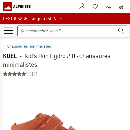
Vers le compte client
Vers 
Vers la liste d'env
Vers le com
DÉSTOCKAGE : jusqu'à -60 %
DÉSTOCKAGE : jusqu'à -60 % »
Chaussures minimalistes
KOEL
-
Kid's Don Hydro 2.0 - Chaussures
minimalistes
5,0
(2)