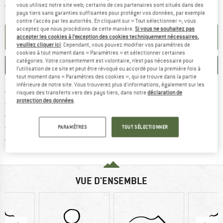
Le lien s'ouvre dans une boîte d'informa
Article momentanément épuisé;
vous utilisez notre site web; certains de ces partenaires sont situés dans des
pays tiers sans garanties suffisantes pour protéger vos données, par exemple
contre l'accès par les autorités. En cliquant sur « Tout sélectionner », vous
acceptez que nous procédions de cette manière.
Si vous ne souhaitez pas
PARAMÉTRER ALERTE
accepter les cookies à l’exception des cookies techniquement nécessaires,
veuillez cliquer ici
. Cependant, vous pouvez modifier vos paramètres de
cookies à tout moment dans « Paramètres » et sélectionner certaines
catégories. Votre consentement est volontaire, n’est pas nécessaire pour
ENREGISTRER
COMPARER
l’utilisation de ce site et peut être révoqué ou accordé pour la première fois à
tout moment dans « Paramètres des cookies », qui se trouve dans la partie
inférieure de notre site. Vous trouverez plus d'informations, également sur les
Trouve les infos sur la livrais
Livraison gratuite dès 69 € (FR)
risques des transferts vers des pays tiers, dans notre
déclaration de
protection des données
.
Trouve les informations de paiemen
Droit de retour de 100 jours
> 4 000 000 clients satisfaits
Tous les articles disponibles
PARAMÈTRES
TOUT SÉLECTIONNER
Trouve toutes les i
Protection des acheteurs de Trusted Shops
VUE D'ENSEMBLE