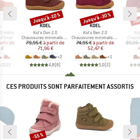
Jusqu'à -30 %
Jus
Jusqu'à -10 %
Remise
Remise
Rem
QUE
MARQUE
MARQUE
L
KOEL
KOEL
Article
Article
Art
.0 Hidro
Kid's Don 2.0
Kid's Ben 2.0
Kid
up
Product group
Product group
Produc
d'hiver
Chaussures minimalistes
Chaussures minimalistes
Chauss
ix
ix réduit
Prix
Prix réduit
Prix
Prix réduit
artir de
79,95 €
à partir de
74,95 €
à partir de
89,95 
 €
71,96 €
52,47 €
4
+
2
+
1
5,0
(
2
)
4,8
(
8
)
5,0
(
2
)
CES PRODUITS SONT PARFAITEMENT ASSORTIS
Jus
-55 %
Remise
Rem