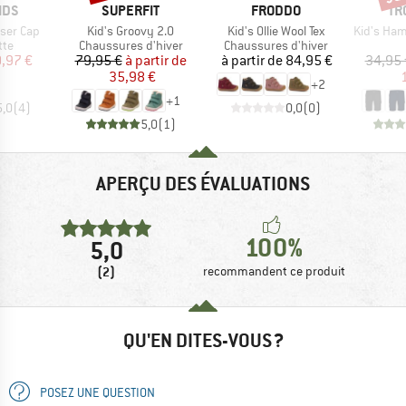
E
MARQUE
MARQUE
MA
IDS
SUPERFIT
FRODDO
TR
Article
Article
Article
aser Cap
Kid's Groovy 2.0
Kid's Ollie Wool Tex
Kid's Ham
 group
Product group
Product group
tte
Chaussures d'hiver
Chaussures d'hiver
ix
ix réduit
Prix
Prix réduit
Prix
,97 €
79,95 €
à partir de
à partir de
84,95 €
34,95 
35,98 €
+
2
+
1
5,0
(
4
)
0,0
(
0
)
5,0
(
1
)
APERÇU DES ÉVALUATIONS
100%
5,0
(2)
recommandent ce produit
QU'EN DITES-VOUS ?
POSEZ UNE QUESTION