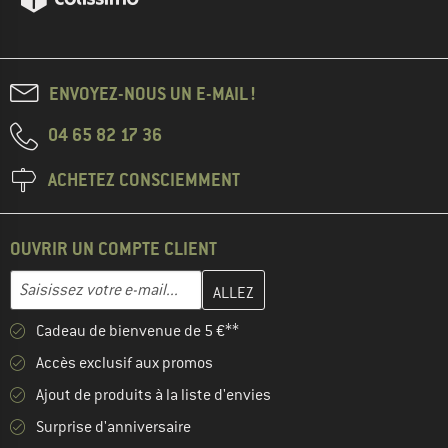
ENVOYEZ-NOUS UN E-MAIL !
04 65 82 17 36
ACHETEZ CONSCIEMMENT
OUVRIR UN COMPTE CLIENT
Entrez votre adresse e-mail ici et créez votre compte client à la 
Adresse e-mail
Cadeau de bienvenue de 5 €**
Accès exclusif aux promos
Ajout de produits à la liste d'envies
Surprise d'anniversaire