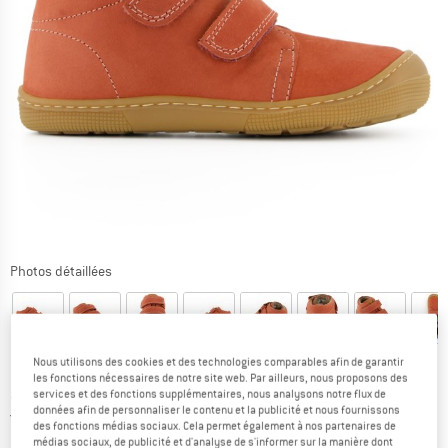
Photos détaillées
Nous utilisons des cookies et des technologies comparables afin de garantir
les fonctions nécessaires de notre site web. Par ailleurs, nous proposons des
Prix:
à partir de
74,95
€
TVA incl.
services et des fonctions supplémentaires, nous analysons notre flux de
données afin de personnaliser le contenu et la publicité et nous fournissons
France. Informations sur les frais de l
Livraison gratuite
(FR)
des fonctions médias sociaux. Cela permet également à nos partenaires de
médias sociaux, de publicité et d'analyse de s'informer sur la manière dont