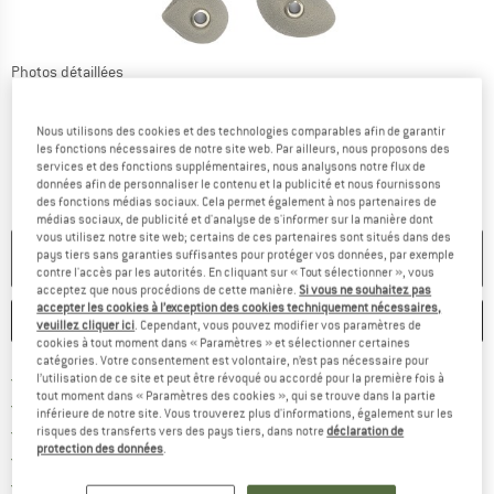
Photos détaillées
Nous utilisons des cookies et des technologies comparables afin de garantir
les fonctions nécessaires de notre site web. Par ailleurs, nous proposons des
services et des fonctions supplémentaires, nous analysons notre flux de
données afin de personnaliser le contenu et la publicité et nous fournissons
des fonctions médias sociaux. Cela permet également à nos partenaires de
médias sociaux, de publicité et d'analyse de s'informer sur la manière dont
vous utilisez notre site web; certains de ces partenaires sont situés dans des
PLUS DISPONIBLE
pays tiers sans garanties suffisantes pour protéger vos données, par exemple
contre l'accès par les autorités. En cliquant sur « Tout sélectionner », vous
acceptez que nous procédions de cette manière.
Si vous ne souhaitez pas
accepter les cookies à l’exception des cookies techniquement nécessaires,
ENREGISTRER
COMPARER
veuillez cliquer ici
. Cependant, vous pouvez modifier vos paramètres de
cookies à tout moment dans « Paramètres » et sélectionner certaines
catégories. Votre consentement est volontaire, n’est pas nécessaire pour
Trouve les infos sur la livrais
Livraison gratuite dès 69 € (FR)
l’utilisation de ce site et peut être révoqué ou accordé pour la première fois à
tout moment dans « Paramètres des cookies », qui se trouve dans la partie
Trouve les informations de paiemen
Droit de retour de 100 jours
inférieure de notre site. Vous trouverez plus d'informations, également sur les
> 4 000 000 clients satisfaits
risques des transferts vers des pays tiers, dans notre
déclaration de
protection des données
.
Tous les articles disponibles
Trouve toutes les i
Protection des acheteurs de Trusted Shops