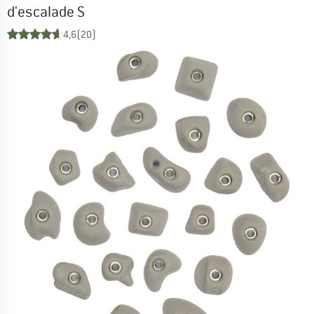
d'escalade S
4,6
(20)