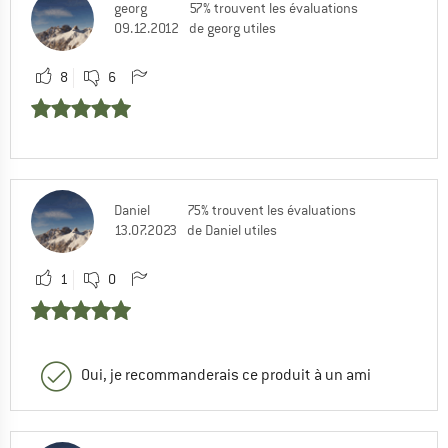
georg
57% trouvent les évaluations
09.12.2012
de georg utiles
Yannis (Community)
| Service clientèle
30.07.2020 17:06
8
6
Bonjour Francois,
Merci pour votre contribution sur l'espace
communautaire d'Alpiniste. fr .
Sportivement
Daniel
75% trouvent les évaluations
13.07.2023
de Daniel utiles
0
0
Commenter
1
0
Oui, je recommanderais ce produit à un ami