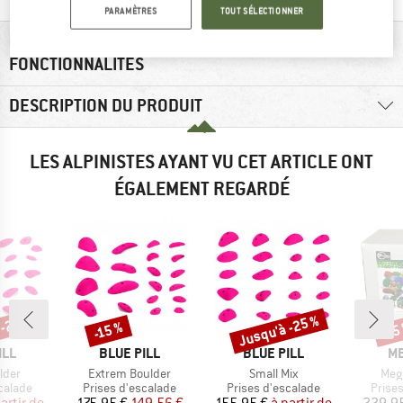
PARAMÈTRES
TOUT SÉLECTIONNER
RENSEIGNEMENTS MATÉRIEL ET
FONCTIONNALITÉS
DESCRIPTION DU PRODUIT
LES ALPINISTES AYANT VU CET ARTICLE ONT
ÉGALEMENT REGARDÉ
 -25 %
Jusqu'à -25 %
-15 %
-15
Remise
Remise
Rem
E
MARQUE
MARQUE
M
ILL
BLUE PILL
BLUE PILL
ME
Article
Article
Arti
lder
Extrem Boulder
Small Mix
Meg
oup
Product group
Product group
Produ
calade
Prises d'escalade
Prises d'escalade
Prise
ix
ix réduit
Prix
Prix réduit
Prix
Prix réduit
artir de
175,95 €
149,56 €
155,95 €
à partir de
229,9