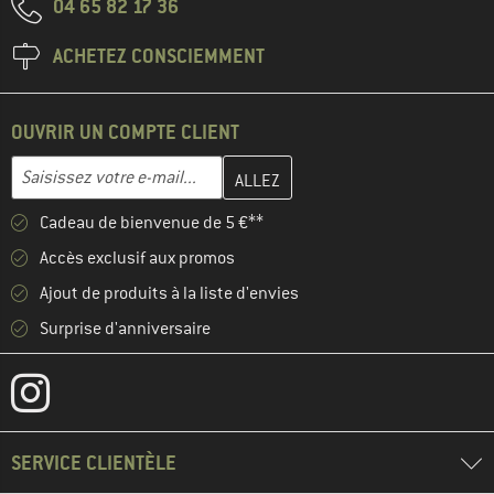
04 65 82 17 36
ACHETEZ CONSCIEMMENT
OUVRIR UN COMPTE CLIENT
Entrez votre adresse e-mail ici et créez votre compte client à la 
Adresse e-mail
Cadeau de bienvenue de 5 €**
Accès exclusif aux promos
Ajout de produits à la liste d'envies
Surprise d'anniversaire
SERVICE CLIENTÈLE