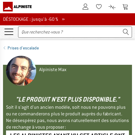
Vers le compte client
Vers 
Vers la liste d'env
Vers le com
DÉSTOCKAGE : jusqu'à -60 %
DÉSTOCKAGE : jusqu'à -60 % »
Prises d'escalade
Alpiniste Max
"LE PRODUIT N'EST PLUS DISPONIBLE."
Soit il s'agit d'un ancien modèle, soit nous ne pouvons plus
ou ne commanderons plus le produit auprès du fabricant.
Ne désespérez pas, nous avons naturellement des solutions
de rechange à vous proposer :