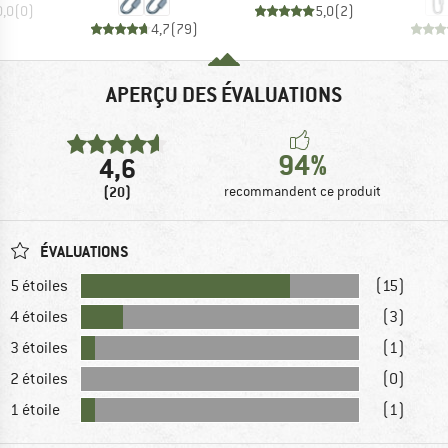
0,0
(
0
)
5,0
(
2
)
4,7
(
79
)
APERÇU DES ÉVALUATIONS
94%
4,6
(20)
recommandent ce produit
ÉVALUATIONS
5 étoiles
(15)
4 étoiles
(3)
3 étoiles
(1)
2 étoiles
(0)
1 étoile
(1)