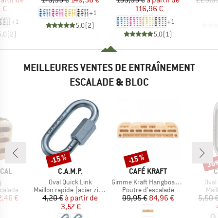
 €
116,96 €
+
1
+
1
+
1
5,0
(
2
)
5,0
(
2
)
5,0
(
1
)
MEILLEURES VENTES DE ENTRAÎNEMENT
ESCALADE & BLOC
Jus
-15 %
-15 %
Remise
Remise
Rem
MARQUE
MARQUE
M
ICAL
C.A.M.P.
CAFÉ KRAFT
C
e
Article
Article
Artic
y
Oval Quick Link
Gimme Kraft Hangboard Large
Oval
oup
Product group
Product group
Pro
calade
Maillon rapide (acier zingué)
Poutre d'escalade
Mail
ix
ix réduit
Prix
Prix réduit
Prix
Prix réduit
2,46 €
4,20 €
à partir de
99,95 €
84,96 €
5,50 
3,57 €