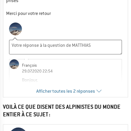
prises
Merci pour votre retour
François
29.07.2020 22:54
Bonjour,
On peut mettre des vis M8. Habituellement
Afficher toutes les 2 réponses
en six pans creux.
J’espère que cela vous aidera.
Amicalement
VOILÀ CE QUE DISENT DES ALPINISTES DU MONDE
F.C
ENTIER À CE SUJET :
1
0
Commenter