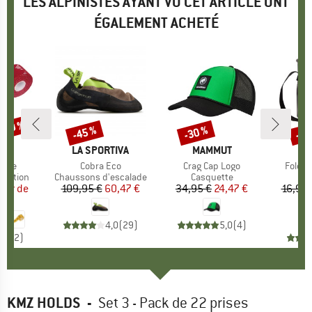
LES ALPINISTES AYANT VU CET ARTICLE ONT
ÉGALEMENT ACHETÉ
 -30 %
-45 %
-30 %
-80
Remise
Remise
Rem
UE
P.
MARQUE
LA SPORTIVA
MARQUE
MAMMUT
Tape
Article
Cobra Eco
Article
Crag Cap Logo
Article
Foldin
up
tection
Product group
Chaussons d'escalade
Product group
Casquette
Pr
Pl
rtir de
ix
ix réduit
109,95 €
Prix
Prix réduit
60,47 €
34,95 €
Prix
Prix réduit
24,47 €
16,95 
€
4,0
(
29
)
5,0
(
4
)
4,0
(
2
)
KMZ HOLDS
-
Set 3 - Pack de 22 prises