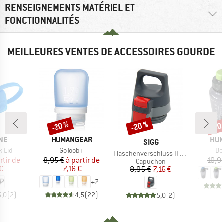
RENSEIGNEMENTS MATÉRIEL ET
FONCTIONNALITÉS
MEILLEURES VENTES DE ACCESSOIRES GOURDE
-20 %
-20 %
-20
Remise
Remise
Rem
E
MARQUE
MA
NE
HUMANGEAR
HU
MARQUE
SIGG
Article
Ar
 Lid
GoToob+
Bo
Article
Flaschenverschluss H&C One
ix
ix réduit
Prix
Prix réduit
rtir de
8,95 €
à partir de
10,9
Product group
Capuchon
€
7,16 €
Prix
Prix réduit
8,95 €
7,16 €
+
7
5,0
(
2
)
4,5
(
22
)
5,0
(
2
)