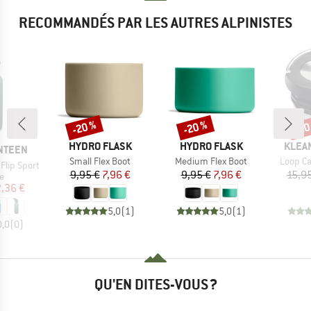
RECOMMANDÉS PAR LES AUTRES ALPINISTES
-20 %
-20 %
-20
Remise
Remise
Rem
MARQUE
MARQUE
MARQ
HYDRO FLASK
HYDRO FLASK
KLEA
NTEEN
Article
Article
Article
Small Flex Boot
Medium Flex Boot
Loop Ca
Flip Sport
Prix
Prix réduit
Prix
Prix réduit
9,95 €
7,96 €
9,95 €
7,96 €
15,9
ct group
e
ix
ix réduit
,36 €
5,0
(
1
)
5,0
(
1
)
0,0
(
0
)
QU'EN DITES-VOUS ?