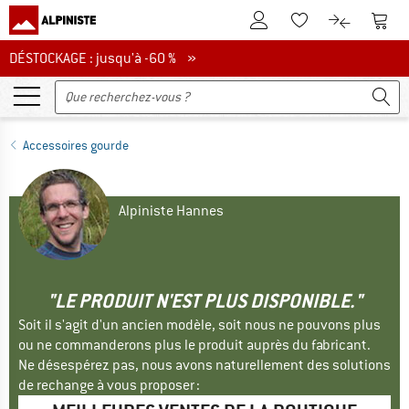
Vers le compte client
Vers 
Vers la liste d'env
Vers le com
DÉSTOCKAGE : jusqu'à -60 %
DÉSTOCKAGE : jusqu'à -60 % »
Accessoires gourde
Alpiniste Hannes
"LE PRODUIT N'EST PLUS DISPONIBLE."
Soit il s'agit d'un ancien modèle, soit nous ne pouvons plus
ou ne commanderons plus le produit auprès du fabricant.
Ne désespérez pas, nous avons naturellement des solutions
de rechange à vous proposer :