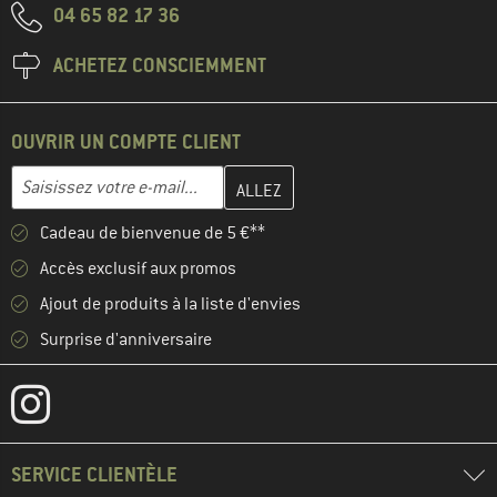
04 65 82 17 36
ACHETEZ CONSCIEMMENT
OUVRIR UN COMPTE CLIENT
Entrez votre adresse e-mail ici et créez votre compte client à la 
Adresse e-mail
Cadeau de bienvenue de 5 €**
Accès exclusif aux promos
Ajout de produits à la liste d'envies
Surprise d'anniversaire
SERVICE CLIENTÈLE