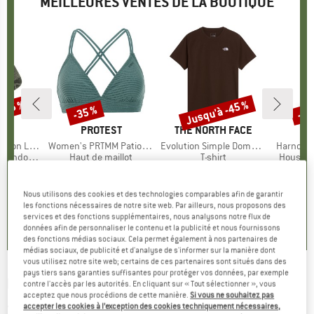
MEILLEURES VENTES DE LA BOUTIQUE
 -45 %
Jusqu'à -45 %
-35 %
-57
Remise
Remise
Rem
QUE
C
MARQUE
PROTEST
MARQUE
THE NORTH FACE
ight Socks
Article
Women's PRTMM Patio Triangle
Article
Evolution Simple Dome Short Sleeve
Article
Harnosan
andonnée
Product group
Haut de maillot
Product group
T-shirt
Product
Housse 
artir de
ix
ix réduit
39,95 €
Prix
Prix réduit
25,97 €
26,95 €
à partir de
Prix
Prix réduit
9,95 
 €
14,82 €
Nous utilisons des cookies et des technologies comparables afin de garantir
+
13
4,9
(
23
)
les fonctions nécessaires de notre site web. Par ailleurs, nous proposons des
services et des fonctions supplémentaires, nous analysons notre flux de
7
(
252
)
4,8
(
8
)
données afin de personnaliser le contenu et la publicité et nous fournissons
des fonctions médias sociaux. Cela permet également à nos partenaires de
médias sociaux, de publicité et d'analyse de s'informer sur la manière dont
vous utilisez notre site web; certains de ces partenaires sont situés dans des
pays tiers sans garanties suffisantes pour protéger vos données, par exemple
KLEAN KANTEEN
-
Kid's Cup Sippy Lid 2-Pack
contre l'accès par les autorités. En cliquant sur « Tout sélectionner », vous
acceptez que nous procédions de cette manière.
Si vous ne souhaitez pas
- Couvercle
accepter les cookies à l’exception des cookies techniquement nécessaires,