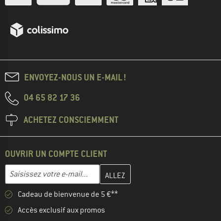
ENVOYEZ-NOUS UN E-MAIL !
04 65 82 17 36
ACHETEZ CONSCIEMMENT
OUVRIR UN COMPTE CLIENT
Entrez votre adresse e-mail ici et créez votre compte client à la 
Adresse e-mail
Cadeau de bienvenue de 5 €**
Accès exclusif aux promos