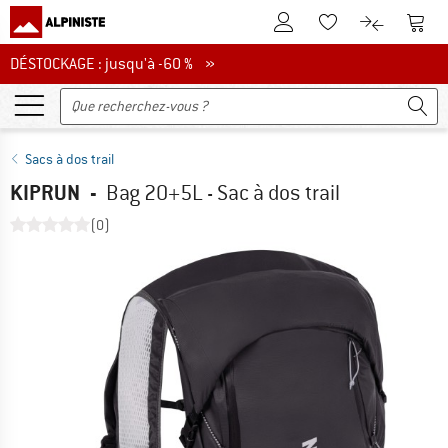
Vers le compte client
Vers 
Vers la liste d'env
Vers le com
DÉSTOCKAGE : jusqu'à -60 %
DÉSTOCKAGE : jusqu'à -60 % »
Sacs à dos trail
KIPRUN
-
Bag 20+5L - Sac à dos trail
(0)