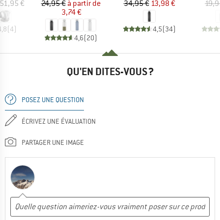
ix
Prix
Prix réduit
Prix
Prix réduit
51,95 €
24,95 €
à partir de
34,95 €
13,98 €
19,9
3,74 €
4,8
(
4
)
4,5
(
34
)
4,6
(
20
)
QU'EN DITES-VOUS ?
POSEZ UNE QUESTION
ÉCRIVEZ UNE ÉVALUATION
PARTAGER UNE IMAGE