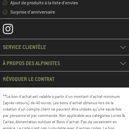
Ajout de produits à la liste d'envies
Surprise d'anniversaire
SERVICE CLIENTÈLE
À PROPOS DES ALPINISTES
RÉVOQUER LE CONTRAT
**Le bon d'achat est valable à partir d'un montant d'achat minimum
(après retours) de 40 euros. Les bons d'achat obtenus lors de la
création d'un compte client ne peuvent être utilisés qu'une seule fois
par personne et par commande. Non applicable aux catégories Livres &
Cartes, Alimentation outdoor et Bons d'achat. Pas de versement en
espèce. Le code n'est pas cumulable avec d'autres codes. Le bon