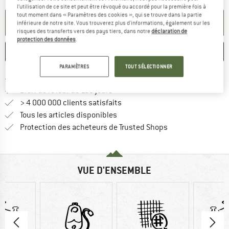
l’utilisation de ce site et peut être révoqué ou accordé pour la première fois à
tout moment dans « Paramètres des cookies », qui se trouve dans la partie
PARAMÉTRER ALERTE
inférieure de notre site. Vous trouverez plus d'informations, également sur les
risques des transferts vers des pays tiers, dans notre
déclaration de
protection des données
.
ENREGISTRER
COMPARER
PARAMÈTRES
TOUT SÉLECTIONNER
Trouve les infos sur la livrais
Livraison gratuite dès 69 € (FR)
Trouve les informations de paiemen
Droit de retour de 100 jours
> 4 000 000 clients satisfaits
Tous les articles disponibles
Trouve toutes les i
Protection des acheteurs de Trusted Shops
VUE D'ENSEMBLE