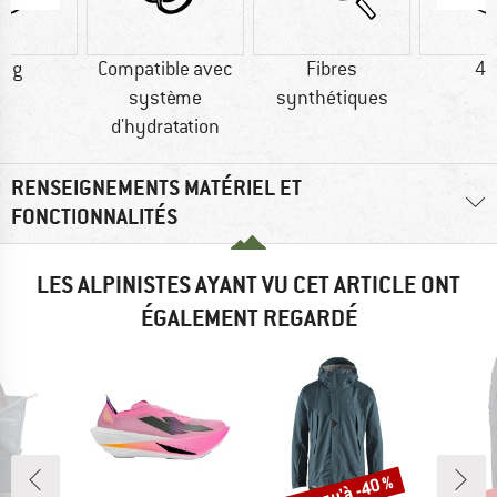
0 g
Compatible avec
Fibres
46
système
synthétiques
d'hydratation
RENSEIGNEMENTS MATÉRIEL ET
FONCTIONNALITÉS
LES ALPINISTES AYANT VU CET ARTICLE ONT
ÉGALEMENT REGARDÉ
Jusqu'à -40 %
Jus
Remise
Rem