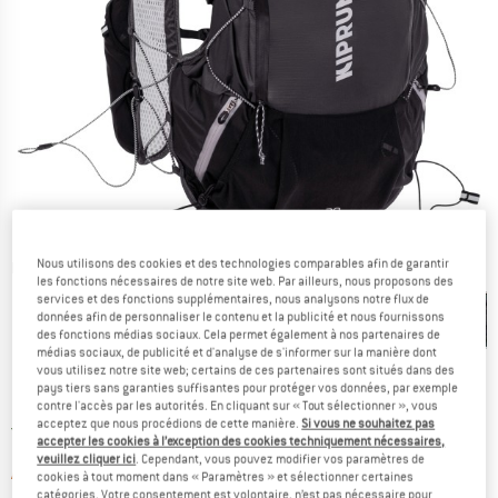
Nous utilisons des cookies et des technologies comparables afin de garantir
Photos détaillées
les fonctions nécessaires de notre site web. Par ailleurs, nous proposons des
services et des fonctions supplémentaires, nous analysons notre flux de
données afin de personnaliser le contenu et la publicité et nous fournissons
des fonctions médias sociaux. Cela permet également à nos partenaires de
médias sociaux, de publicité et d'analyse de s'informer sur la manière dont
vous utilisez notre site web; certains de ces partenaires sont situés dans des
pays tiers sans garanties suffisantes pour protéger vos données, par exemple
Prix:
119,95
€
TVA incl.
contre l'accès par les autorités. En cliquant sur « Tout sélectionner », vous
acceptez que nous procédions de cette manière.
Si vous ne souhaitez pas
France. Informations sur les frais de l
Livraison gratuite
(FR)
accepter les cookies à l’exception des cookies techniquement nécessaires,
veuillez cliquer ici
. Cependant, vous pouvez modifier vos paramètres de
Le lien s'ouvre dans une boîte d'informa
Article momentanément épuisé;
cookies à tout moment dans « Paramètres » et sélectionner certaines
catégories. Votre consentement est volontaire, n’est pas nécessaire pour