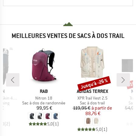
MEILLEURES VENTES DE SACS À DOS TRAIL
Jusqu'à -26 %
-10
Remise
Rem
E
MARQUE
MARQUE
M
ON
RAB
ADIDAS TERREX
N
Article
Article
Arti
in 4 Set
Nitron 18
XPR Trail Vest 2.5
Trai
roup
Product group
Product group
Pro
unning
Sac à dos de randonnée
Sac à dos trail
Sac 
ix
Prix
Prix
Prix réduit
 €
99,95 €
119,95 €
à partir de
54,95
88,76 €
5,0
(
2
)
5,0
(
1
)
5,0
(
1
)