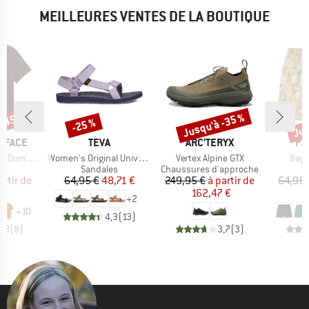
MEILLEURES VENTES DE LA BOUTIQUE
 -45 %
Jusqu'à -35 %
Jus
-25 %
Remise
Remise
Rem
MARQUE
MARQUE
MA
 FACE
TEVA
ARC'TERYX
PA
Article
Article
Artic
hort Sleeve
Women's Original Universal
Vertex Alpine GTX
Bagg
ct group
Product group
Product group
t
Sandales
Chaussures d'approche
ix
ix réduit
Prix
Prix réduit
Prix
Prix réduit
artir de
64,95 €
48,71 €
249,95 €
à partir de
64,95 
 €
162,47 €
4
+
2
+
10
4,3
(
13
)
4,8
(
8
)
3,7
(
3
)