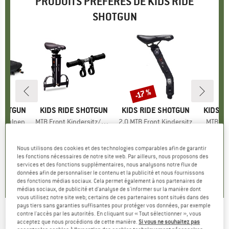
PRODUITS PRÉFÉRÉS DE KIDS RIDE
SHOTGUN
-17 %
Remise
SHOTGUN
MARQUE
KIDS RIDE SHOTGUN
MARQUE
KIDS RIDE SHOTGUN
MARQU
KIDS R
rstulpen
Article
MTB Front Kindersitz/Lenker Combo Set
Article
2.0 MTB Front Kindersitz
Article
MTB Fro
ct group
s
Product group
Siège enfant vélo
Product group
Siège enfant vélo
Produ
Siège
ix
ix réduit
1,46 €
134,95 €
Prix
164,95 €
Prix
Prix réduit
136,91 €
9
Nous utilisons des cookies et des technologies comparables afin de garantir
les fonctions nécessaires de notre site web. Par ailleurs, nous proposons des
0,0
(
0
)
4,7
(
3
)
5,0
(
1
)
services et des fonctions supplémentaires, nous analysons notre flux de
données afin de personnaliser le contenu et la publicité et nous fournissons
des fonctions médias sociaux. Cela permet également à nos partenaires de
médias sociaux, de publicité et d'analyse de s'informer sur la manière dont
vous utilisez notre site web; certains de ces partenaires sont situés dans des
pays tiers sans garanties suffisantes pour protéger vos données, par exemple
contre l'accès par les autorités. En cliquant sur « Tout sélectionner », vous
KIDS RIDE SHOTGUN
-
MTB Tow Rope
acceptez que nous procédions de cette manière.
Si vous ne souhaitez pas