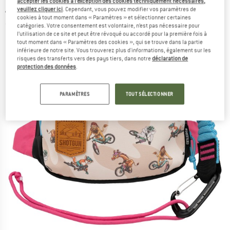
accepter les cookies à l’exception des cookies techniquement nécessaires,
Abschleppseil mit Hüfttasche - Outil vélo
veuillez cliquer ici
. Cependant, vous pouvez modifier vos paramètres de
cookies à tout moment dans « Paramètres » et sélectionner certaines
(0)
catégories. Votre consentement est volontaire, n’est pas nécessaire pour
l’utilisation de ce site et peut être révoqué ou accordé pour la première fois à
tout moment dans « Paramètres des cookies », qui se trouve dans la partie
inférieure de notre site. Vous trouverez plus d'informations, également sur les
risques des transferts vers des pays tiers, dans notre
déclaration de
protection des données
.
PARAMÈTRES
TOUT SÉLECTIONNER