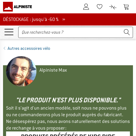
Vers le compte client
Vers 
Vers la liste d'env
Vers le com
DÉSTOCKAGE : jusqu'à -60 %
DÉSTOCKAGE : jusqu'à -60 % »
Autres accessoires vélo
Alpiniste Max
"LE PRODUIT N'EST PLUS DISPONIBLE."
Soit il s'agit d'un ancien modèle, soit nous ne pouvons plus
ou ne commanderons plus le produit auprès du fabricant.
Ne désespérez pas, nous avons naturellement des solutions
de rechange à vous proposer :