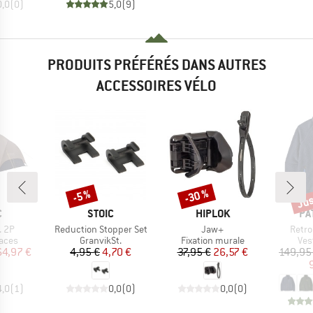
0,0
(
0
)
5,0
(
9
)
PRODUITS PRÉFÉRÉS DANS AUTRES
ACCESSOIRES VÉLO
Jus
-30 %
Remise
Remise
Rem
-5 %
QUE
MARQUE
MARQUE
MA
C
STOIC
HIPLOK
PA
Article
Article
Articl
. 2P
Reduction Stopper Set
Jaw+
Retro
group
Product group
Product group
Pro
laces
GranvikSt.
Fixation murale
Ves
ix
ix réduit
Prix
Prix réduit
Prix
Prix réduit
64,97 €
4,95 €
4,70 €
37,95 €
26,57 €
149,95
4,0
(
1
)
0,0
(
0
)
0,0
(
0
)