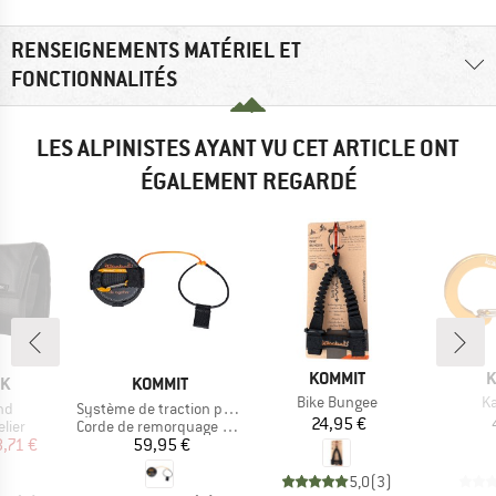
RENSEIGNEMENTS MATÉRIEL ET
FONCTIONNALITÉS
LES ALPINISTES AYANT VU CET ARTICLE ONT
ÉGALEMENT REGARDÉ
MARQUE
M
KOMMIT
K
UE
MARQUE
OK
KOMMIT
Article
Ar
Bike Bungee
Ka
Article
nd
Système de traction pour vélo
Prix
24,95 €
group
Product group
elier
Corde de remorquage vélo
ix
ix réduit
Prix
8,71 €
59,95 €
5,0
(
3
)