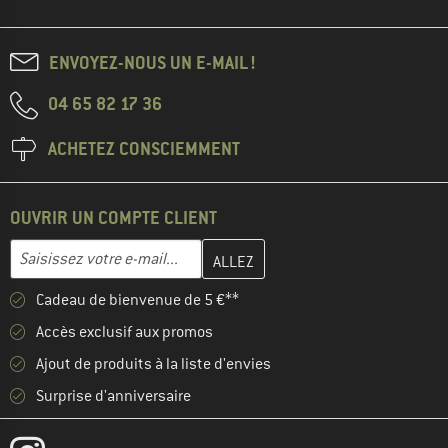
ENVOYEZ-NOUS UN E-MAIL !
04 65 82 17 36
ACHETEZ CONSCIEMMENT
OUVRIR UN COMPTE CLIENT
Entrez votre adresse e-mail ici et créez votre compte client à la 
Adresse e-mail
Cadeau de bienvenue de 5 €**
Accès exclusif aux promos
Ajout de produits à la liste d'envies
Surprise d'anniversaire