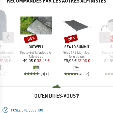
RECOMMANDÉS PAR LES AUTRES ALPINISTES
-35 %
-20 %
-25
Remise
Remise
Rem
QUE
MARQUE
MARQUE
M
Y
OUTWELL
SEA TO SUMMIT
S
Article
Article
Article
oublewide
Footprint Talladega Air
Telos TR3 Lightfoot
Footprin
Product group
Product group
Pr
nthétique
Toile de sol
Toile de sol
To
ix
ix réduit
Prix
Prix réduit
Prix
Prix réduit
27,96 €
49,95 €
32,47 €
79,95 €
63,96 €
84,9
5,0
(
1
)
5,0
(
1
)
4,5
(
2
)
QU'EN DITES-VOUS ?
POSEZ UNE QUESTION