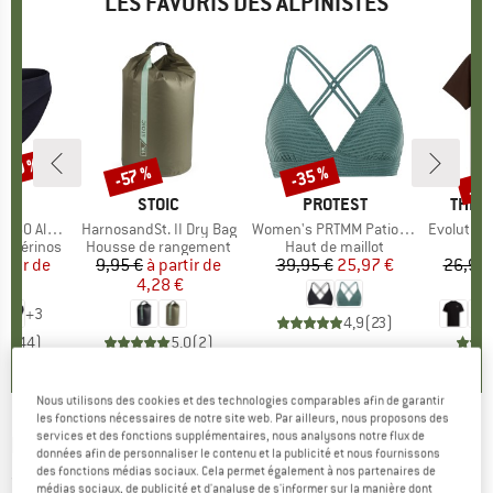
LES FAVORIS DES ALPINISTES
 -30 %
Jus
-35 %
-57 %
Remise
Remise
Rem
QUE
C
MARQUE
STOIC
MARQUE
PROTEST
MARQ
THE 
enSt. Brief
Article
HarnosandSt. II Dry Bag
Article
Women's PRTMM Patio Triangle
Article
Evolution Simpl
t mérinos
Product group
Housse de rangement
Product group
Haut de maillot
artir de
ix
ix réduit
9,95 €
à partir de
Prix
Prix réduit
39,95 €
Prix
Prix réduit
25,97 €
26,95 
 €
4,28 €
1
+
3
4,9
(
23
)
,8
(
44
)
5,0
(
2
)
Nous utilisons des cookies et des technologies comparables afin de garantir
les fonctions nécessaires de notre site web. Par ailleurs, nous proposons des
services et des fonctions supplémentaires, nous analysons notre flux de
KELTY
-
Wireless 4P Footprint - Toile de sol
données afin de personnaliser le contenu et la publicité et nous fournissons
des fonctions médias sociaux. Cela permet également à nos partenaires de
(0)
médias sociaux, de publicité et d'analyse de s'informer sur la manière dont