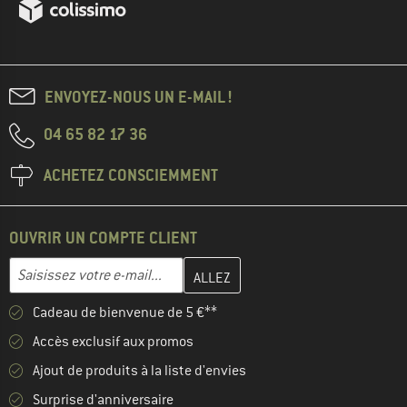
ENVOYEZ-NOUS UN E-MAIL !
04 65 82 17 36
ACHETEZ CONSCIEMMENT
OUVRIR UN COMPTE CLIENT
Entrez votre adresse e-mail ici et créez votre compte client à la 
Adresse e-mail
Cadeau de bienvenue de 5 €**
Accès exclusif aux promos
Ajout de produits à la liste d'envies
Surprise d'anniversaire