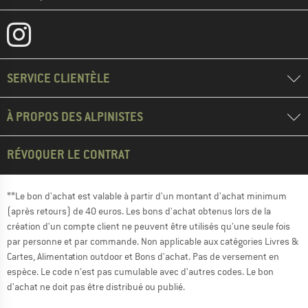
SERVICE CLIENTÈLE
À PROPOS DES ALPINISTES
RÉVOQUER LE CONTRAT
**Le bon d'achat est valable à partir d'un montant d'achat minimum
(après retours) de 40 euros. Les bons d'achat obtenus lors de la
création d'un compte client ne peuvent être utilisés qu'une seule fois
par personne et par commande. Non applicable aux catégories Livres &
Cartes, Alimentation outdoor et Bons d'achat. Pas de versement en
espèce. Le code n'est pas cumulable avec d'autres codes. Le bon
d'achat ne doit pas être distribué ou publié.