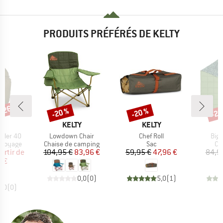
PRODUITS PRÉFÉRÉS DE KELTY
 -26 %
-20 %
-20 %
-20
Remise
Remise
Rem
QUE
MARQUE
MARQUE
Y
KELTY
KELTY
Article
Article
Artic
eler 40
Lowdown Chair
Chef Roll
Bigg
up
Product group
Product group
Pr
 voyage
Chaise de camping
Sac
Co
ix
ix réduit
Prix
Prix réduit
Prix
Prix réduit
artir de
104,95 €
83,96 €
59,95 €
47,96 €
84,9
 €
0,0
(
0
)
5,0
(
1
)
0,0
(
0
)