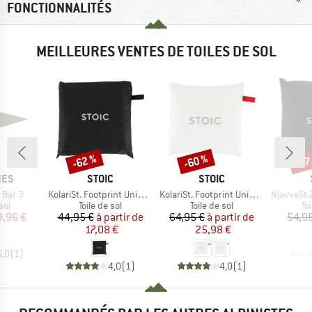
FONCTIONNALITÉS
MEILLEURES VENTES DE TOILES DE SOL
-62 %
-60 %
-27
Remise
Remise
Rem
E
MARQUE
MARQUE
NES
STOIC
STOIC
Article
Article
Article
 Bar 3
KolariSt. Footprint Universal
KolariSt. Footprint Universal UL
NjavveSt.2
 group
Product group
Product group
Pr
sol
Toile de sol
Toile de sol
To
ix
ix réduit
Prix
Prix réduit
Prix
Prix réduit
9,96 €
44,95 €
à partir de
64,95 €
à partir de
54,9
17,08 €
25,98 €
5,0
(
1
)
4,0
(
1
)
4,0
(
1
)