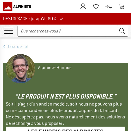
Vers le compte client
Vers 
Vers la liste d'env
Vers le com
DÉSTOCKAGE : jusqu'à -60 %
DÉSTOCKAGE : jusqu'à -60 % »
Toiles de sol
Alpiniste Hannes
"LE PRODUIT N'EST PLUS DISPONIBLE."
Soit il s'agit d'un ancien modèle, soit nous ne pouvons plus
ou ne commanderons plus le produit auprès du fabricant.
Ne désespérez pas, nous avons naturellement des solutions
de rechange à vous proposer :