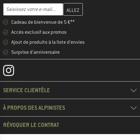
Entrez votre adresse e-mail ici et créez votre compte client à la 
Adresse e-mail
Cadeau de bienvenue de 5 €**
Accès exclusif aux promos
Ajout de produits à la liste d'envies
Surprise d'anniversaire
SERVICE CLIENTÈLE
À PROPOS DES ALPINISTES
RÉVOQUER LE CONTRAT