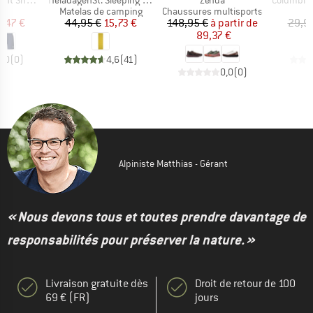
 Shorts
HeladagenSt. Sleeping Mat
Zenda
Columbia Hik
uct group
Product group
Product group
Matelas de camping
Chaussures multisports
ix
ix réduit
Prix
Prix réduit
Prix
Prix réduit
1,47 €
44,95 €
15,73 €
148,95 €
à partir de
29,9
89,37 €
0,0
(
0
)
4,6
(
41
)
0,0
(
0
)
Alpiniste Matthias - Gérant
« Nous devons tous et toutes prendre davantage de
responsabilités pour préserver la nature. »
Livraison gratuite dès
Droit de retour de 100
69 € (FR)
jours