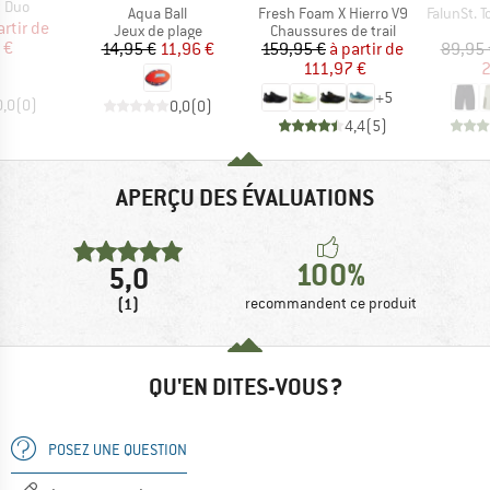
t Duo
Article
Article
Article
Aqua Ball
Fresh Foam X Hierro V9
FalunSt. T
ix
ix réduit
artir de
Product group
Product group
Jeux de plage
Chaussures de trail
 €
Prix
Prix réduit
Prix
Prix réduit
14,95 €
11,96 €
159,95 €
à partir de
89,95 
111,97 €
2
+
5
0,0
(
0
)
0,0
(
0
)
4,4
(
5
)
APERÇU DES ÉVALUATIONS
100%
5,0
(1)
recommandent ce produit
QU'EN DITES-VOUS ?
POSEZ UNE QUESTION