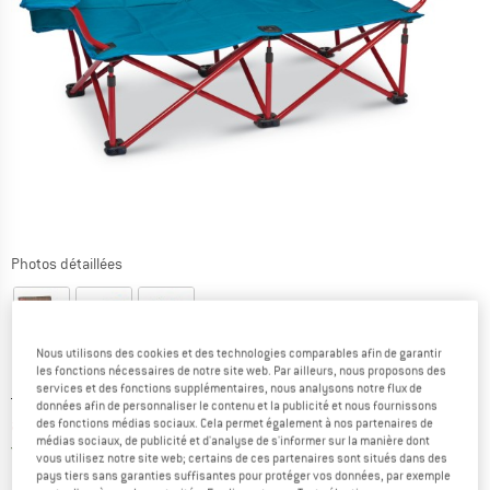
Photos détaillées
Nous utilisons des cookies et des technologies comparables afin de garantir
les fonctions nécessaires de notre site web. Par ailleurs, nous proposons des
services et des fonctions supplémentaires, nous analysons notre flux de
Prix initial :
Prix:
179,95
€
données afin de personnaliser le contenu et la publicité et nous fournissons
à partir de
143,96
€
des fonctions médias sociaux. Cela permet également à nos partenaires de
TVA incl.
médias sociaux, de publicité et d'analyse de s'informer sur la manière dont
France. Informations sur les frais de l
Livraison gratuite
(FR)
vous utilisez notre site web; certains de ces partenaires sont situés dans des
pays tiers sans garanties suffisantes pour protéger vos données, par exemple