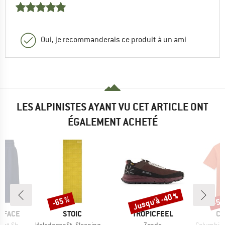
Oui, je recommanderais ce produit à un ami
LES ALPINISTES AYANT VU CET ARTICLE ONT
ÉGALEMENT ACHETÉ
Jusqu'à -40 %
-65 %
-58
Remise
Remise
Rem
MARQUE
MARQUE
MA
 FACE
STOIC
TROPICFEEL
CO
Article
Article
Article