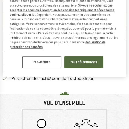
Le lien s'ouvre dans une boîte d'informa
Article momentanément épuisé;
contre l'accès par les autorités. En cliquant sur « Tout sélectionner », vous
acceptez que nous procédions de cette manière.
Si vous ne souhaitez pas
accepter les cookies à l’exception des cookies techniquement nécessaires,
veuillez cliquer ici
. Cependant, vous pouvez modifier vos paramètres de
PARAMÉTRER ALERTE
cookies à tout moment dans « Paramètres » et sélectionner certaines
catégories. Votre consentement est volontaire, n’est pas nécessaire pour
l’utilisation de ce site et peut être révoqué ou accordé pour la première fois à
tout moment dans « Paramètres des cookies », qui se trouve dans la partie
ENREGISTRER
COMPARER
inférieure de notre site. Vous trouverez plus d'informations, également sur les
risques des transferts vers des pays tiers, dans notre
déclaration de
protection des données
.
Trouve les infos sur la livrais
Livraison gratuite dès 69 € (FR)
Trouve les informations de paiemen
Droit de retour de 100 jours
PARAMÈTRES
TOUT SÉLECTIONNER
> 4 000 000 clients satisfaits
Tous les articles disponibles
Trouve toutes les i
Protection des acheteurs de Trusted Shops
VUE D'ENSEMBLE