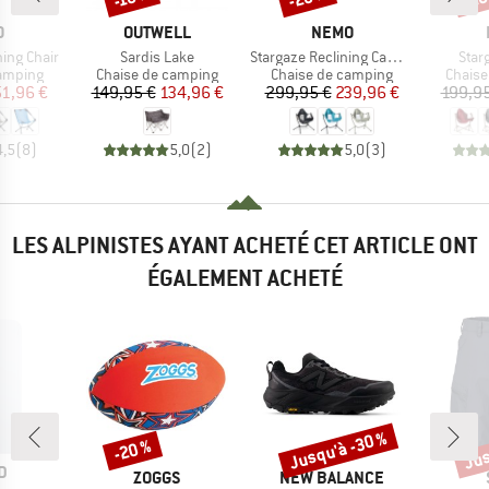
QUE
MARQUE
MARQUE
O
OUTWELL
NEMO
Article
Article
Artic
ning Chair
Sardis Lake
Stargaze Reclining Camp Chair
Star
up
Product group
Product group
Produc
camping
Chaise de camping
Chaise de camping
Chaise
ix
ix réduit
Prix
Prix réduit
Prix
Prix réduit
51,96 €
149,95 €
134,96 €
299,95 €
239,96 €
199,95
4,5
(
8
)
5,0
(
2
)
5,0
(
3
)
LES ALPINISTES AYANT ACHETÉ CET ARTICLE ONT
ÉGALEMENT ACHETÉ
Jusqu'à -30 %
Jus
-20 %
Remise
Remise
Rem
UE
D
MARQUE
MARQUE
ZOGGS
NEW BALANCE