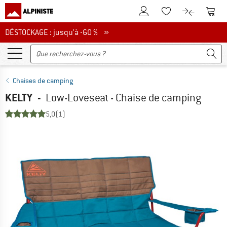
Vers le compte client
Vers 
Vers la liste d'env
Vers le com
DÉSTOCKAGE : jusqu'à -60 %
DÉSTOCKAGE : jusqu'à -60 % »
Chaises de camping
KELTY
-
Low-Loveseat - Chaise de camping
5,0
(1)