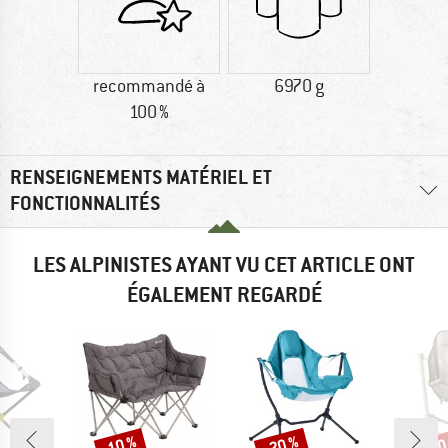
recommandé à
6970 g
100 %
RENSEIGNEMENTS MATÉRIEL ET
FONCTIONNALITÉS
LES ALPINISTES AYANT VU CET ARTICLE ONT
ÉGALEMENT REGARDÉ
-20 %
-20
-10 %
Remise
Remise
Rem