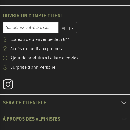
OUVRIR UN COMPTE CLIENT
Entrez votre adresse e-mail ici et créez votre compte client à la 
Adresse e-mail
Cadeau de bienvenue de 5 €**
Accès exclusif aux promos
Ajout de produits à la liste d'envies
Surprise d'anniversaire
SERVICE CLIENTÈLE
À PROPOS DES ALPINISTES