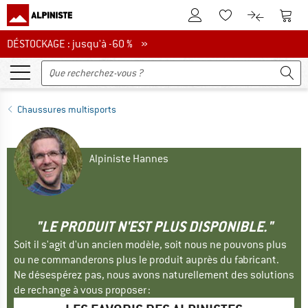
Vers le compte client
Vers 
Vers la liste d'env
Vers le com
DÉSTOCKAGE : jusqu'à -60 %
DÉSTOCKAGE : jusqu'à -60 % »
Chaussures multisports
Alpiniste Hannes
"LE PRODUIT N'EST PLUS DISPONIBLE."
Soit il s'agit d'un ancien modèle, soit nous ne pouvons plus
ou ne commanderons plus le produit auprès du fabricant.
Ne désespérez pas, nous avons naturellement des solutions
de rechange à vous proposer :