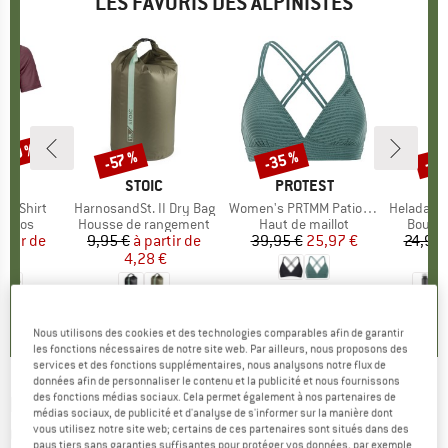
LES FAVORIS DES ALPINISTES
 -30 %
-35 %
-85
-57 %
Remise
Remise
Rem
UE
OX
MARQUE
STOIC
MARQUE
PROTEST
k T-Shirt
Article
HarnosandSt. II Dry Bag
Article
Women's PRTMM Patio Triangle
Article
HeladagenSt. Insulated
roup
érinos
Product group
Housse de rangement
Product group
Haut de maillot
Produc
Boutei
artir de
ix
ix réduit
9,95 €
à partir de
Prix
Prix réduit
39,95 €
Prix
Prix réduit
25,97 €
24,95 
 €
4,28 €
4,9
(
23
)
4,3
(
3
)
5,0
(
2
)
Nous utilisons des cookies et des technologies comparables afin de garantir
les fonctions nécessaires de notre site web. Par ailleurs, nous proposons des
services et des fonctions supplémentaires, nous analysons notre flux de
données afin de personnaliser le contenu et la publicité et nous fournissons
des fonctions médias sociaux. Cela permet également à nos partenaires de
KEEN
-
Women's WK400 Leather -
médias sociaux, de publicité et d'analyse de s'informer sur la manière dont
vous utilisez notre site web; certains de ces partenaires sont situés dans des
Chaussures multisports
pays tiers sans garanties suffisantes pour protéger vos données, par exemple