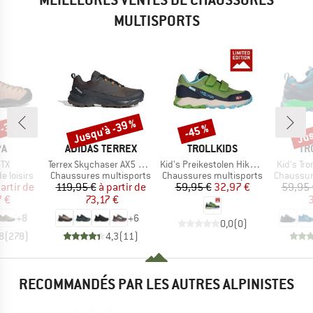
MULTISPORTS
 -30 %
Jusqu'à -39 %
Jus
-45 %
Remise
Remise
Rem
UE
MARQUE
MARQUE
MA
PA
ADIDAS TERREX
TROLLKIDS
TR
Article
Article
Article
GTX
Terrex Skychaser AX5 GORE-TEX
Kid's Preikestolen Hiker Exclusive
Kid's Tro
p
Product group
Product group
Product 
 loisirs
Chaussures multisports
Chaussures multisports
Chaussur
ix
ix réduit
Prix
Prix réduit
Prix
Prix réduit
artir de
119,95 €
à partir de
59,95 €
32,97 €
59,95 
7 €
73,17 €
3
+
8
+
6
0,0
(
0
)
8
(
278
)
4,3
(
11
)
RECOMMANDÉS PAR LES AUTRES ALPINISTES