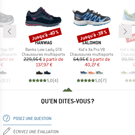
Jusqu'à -40 %
Jusqu'à -38 %
Jus
Remise
Remise
Rem
QUE
MARQUE
MARQUE
HANWAG
SALOMON
Article
Article
Article
Fitgo WP
Banks Low Lady GTX
Kid's Xa Pro V8
Kid's S
Product group
Product group
Product
ltisports
Chaussures multisports
Chaussures multisports
Chaussu
ix
ix réduit
Prix
Prix réduit
Prix
Prix réduit
artir de
229,95 €
à partir de
64,95 €
à partir de
99,95 
 €
137,97 €
40,27 €
6
5,0
(
1
)
5,0
(
4
)
5,0
(
7
)
QU'EN DITES-VOUS ?
POSEZ UNE QUESTION
ÉCRIVEZ UNE ÉVALUATION