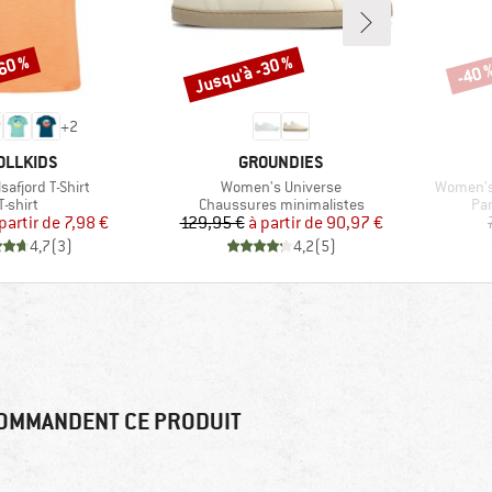
-60 %
Jusqu'à -30 %
-40 
Remise
Remi
+
2
RQUE
MARQUE
OLLKIDS
GROUNDIES
Article
Article
lsafjord T-Shirt
Women's Universe
Women's 
Product group
Product group
Pro
T-shirt
Chaussures minimalistes
Pa
Prix
Prix réduit
Prix
Prix réduit
partir de
7,98 €
129,95 €
à partir de
90,97 €
4,7
(
3
)
4,2
(
5
)
OMMANDENT CE PRODUIT