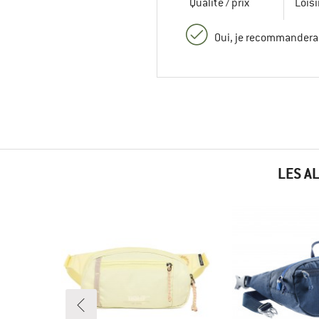
Qualité / prix
Loisi
Oui, je recommanderai
LES A