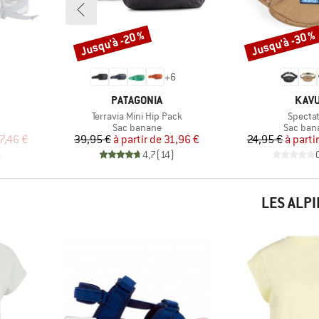
Jusqu'à -20 %
Jusqu'à -30 %
Remise
Remise
+
6
MARQUE
MAR
PATAGONIA
KAV
Article
Article
Terravia Mini Hip Pack
Spectat
p
Product group
Product
Sac banane
Sac ban
duit
Prix
Prix réduit
Pr
Pr
7,46 €
39,95 €
à partir de
31,96 €
24,95 €
à parti
)
4,7
(
14
)
LES ALP