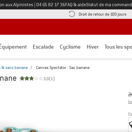
Appelez-nous au
on aux Alpinistes
|
04 65 82 17 36
FAQ & aide
Statut de ma command
e les informations de paiement ici ! Ouvre une boîte d'information
Tro
Droit de retour de 100 jours
Équipement
Escalade
Cyclisme
Hiver
Tous les spo
s & sacs banane
/
Canvas Spectator - Sac banane
anane
3,0
(1)
Pr
Pr
2
ho
Co