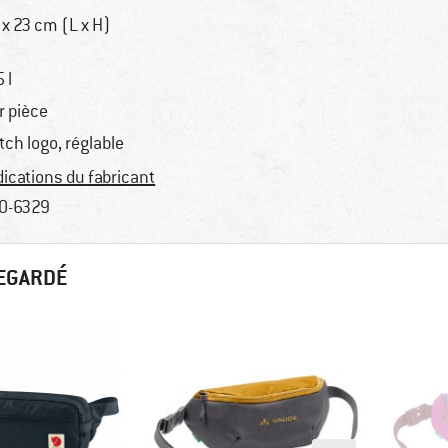
 x 23 cm (L x H)
 l
r pièce
tch logo, réglable
dications du fabricant
0-6329
REGARDÉ