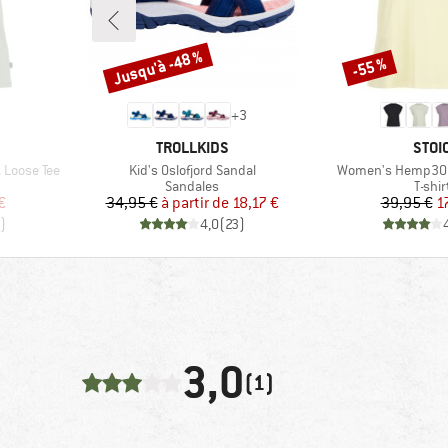
Jusqu'à -48 %
-55 %
Remise
Remise
+
3
MARQUE
MAR
TROLLKIDS
STOI
Article
Article
Loose Tee
Kid's Oslofjord Sandal
Women's Hemp30 A
oup
Product group
Produ
Sandales
T-shir
duit
Prix
Prix réduit
Pr
Pr
€
34,95 €
à partir de
18,17 €
39,95 €
1
)
4,0
(
23
)
3,0
(1)