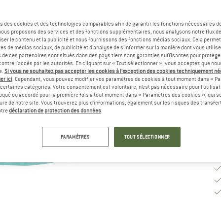
Ta
s des cookies et des technologies comparables afin de garantir les fonctions nécessaires de
, nous proposons des services et des fonctions supplémentaires, nous analysons notre flux d
ser le contenu et la publicité et nous fournissons des fonctions médias sociaux. Cela perme
es de médias sociaux, de publicité et d'analyse de s'informer sur la manière dont vous utilise
Dé
s de ces partenaires sont situés dans des pays tiers sans garanties suffisantes pour protég
ontre l'accès par les autorités. En cliquant sur « Tout sélectionner », vous acceptez que no
Qu
e.
Si vous ne souhaitez pas accepter les cookies à l’exception des cookies techniquement n
er ici
. Cependant, vous pouvez modifier vos paramètres de cookies à tout moment dans « Pa
certaines catégories. Votre consentement est volontaire, n’est pas nécessaire pour l’utilisati
oqué ou accordé pour la première fois à tout moment dans « Paramètres des cookies », qui se
eure de notre site. Vous trouverez plus d'informations, également sur les risques des transfe
otre
déclaration de protection des données
.
PARAMÈTRES
TOUT SÉLECTIONNER