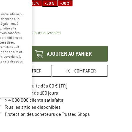
-25 %
-25 %
-25 %
-30 %
-30 %
ille:
0,5 l
 notre site web.
0,5 l
e données afin
t également à
z notre site
Le lien s'ouvre dans une boîte d'inform
lai de livraison: 3-5 jours ouvrables
er vos données,
us procédions de
antité:
écessaires,
ramètres » et
on de ce site et
AJOUTER AU PANIER
 trouve dans la
rts vers des pays
ENREGISTRER
COMPARER
Trouve les infos sur la livraison 
Livraison gratuite dès 69 € (FR)
Trouve les informations de paiement i
Droit de retour de 100 jours
> 4 000 000 clients satisfaits
Tous les articles disponibles
Trouve toutes les infos
Protection des acheteurs de Trusted Shops