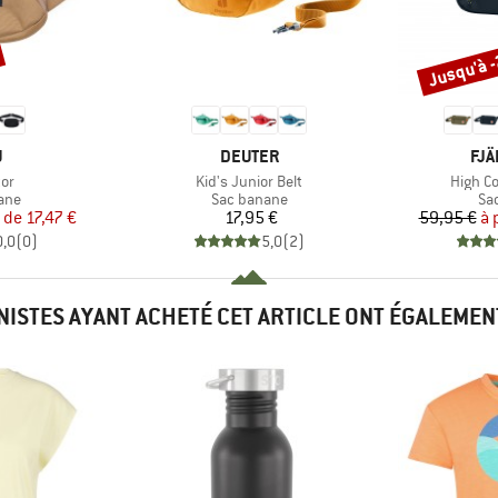
Jusqu'à 
Remise
QUE
MARQUE
MA
U
DEUTER
FJÄ
Article
Article
or
Kid's Junior Belt
High C
 group
Product group
Pr
ane
Sac banane
Sa
ix
ix réduit
Prix
r de
17,47 €
17,95 €
59,95 €
à 
0,0
(
0
)
5,0
(
2
)
INISTES AYANT ACHETÉ CET ARTICLE ONT ÉGALEMEN