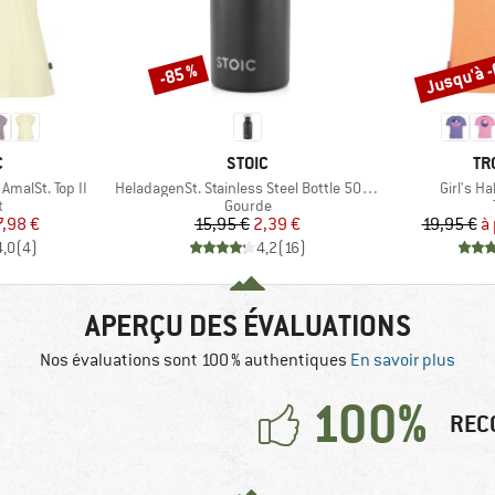
Jusqu'à 
-85 %
Remise
Remise
QUE
MARQUE
MA
C
STOIC
TR
Article
Article
malSt. Top II
HeladagenSt. Stainless Steel Bottle 500ml
Girl's Ha
ct group
Product group
t
Gourde
ix
ix réduit
Prix
Prix réduit
7,98 €
15,95 €
2,39 €
19,95 €
à 
4,0
(
4
)
4,2
(
16
)
APERÇU DES ÉVALUATIONS
Nos évaluations sont 100 % authentiques
En savoir plus
100%
REC