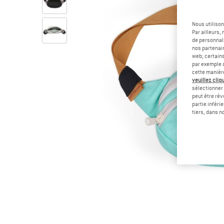
Nous utilison
Par ailleurs
de personnali
nos partenair
web; certain
par exemple c
cette manièr
veuillez cliqu
sélectionner 
peut être rév
partie inféri
tiers, dans n