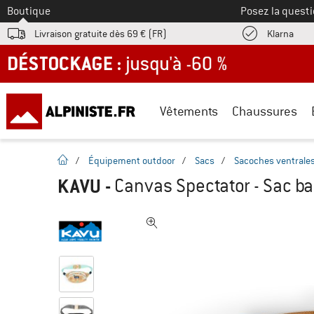
Vers le
Boutique
Posez la questi
Trouv
Livraison gratuite dès 69 € (FR)
Klarna
DÉSTOCKAGE : jusqu'à -60 %
Vêtements
Chaussures
Page d'accueil
/
Équipement outdoor
/
Sacs
/
Sacoches ventrale
KAVU
-
Canvas Spectator - Sac b