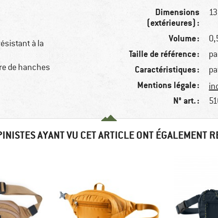
Dimensions
13
(extérieures) :
Volume :
0,5
résistant à la
Taille de référence :
pa
ure de hanches
Caractéristiques :
pa
Mentions légale :
in
N° art. :
51
PINISTES AYANT VU CET ARTICLE ONT ÉGALEMENT 