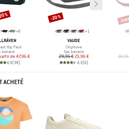
-20 %
Jusq
-20 %
Remise
Remi
+
6
+
1
RQUE
MARQUE
LLRÄVEN
VAUDE
Article
oast Hip Pack
Citymove
oduct group
Product group
c banane
Sac banane
Prix
Prix réduit
Prix
Prix réduit
partir de
47,96 €
29,95 €
23,96 €
24,95
4,9
(
38
)
4,3
(
6
)
T ACHETÉ