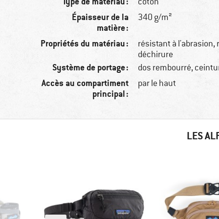
Type de matériau :
coton
Épaisseur de la
340 g/m²
matière :
Propriétés du matériau :
résistant à l'abrasion, 
déchirure
Système de portage :
dos rembourré, ceint
Accès au compartiment
par le haut
principal :
LES AL