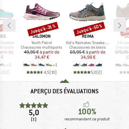
 -35 %
Jusqu'à -50 %
Jus
Jusqu'à -31 %
Remise
Remise
Rem
E
MARQUE
MARQUE
MA
IDS
SALOMON
REIMA
DO
Article
Article
Article
 Sneaker
Youth Patrol
Kid's Reimatec Sneakers Enkka
54 Low
p
Product group
Product group
Product
 loisirs
Chaussures multisports
Chaussures de loisirs
Chaussu
ix
ix réduit
Prix
Prix réduit
Prix
Prix réduit
artir de
49,95 €
à partir de
69,95 €
à partir de
179,95
 €
34,47 €
34,98 €
1
+
2
+
1
5,0
(
2
)
4,5
(
10
)
5,0
(
2
)
APERÇU DES ÉVALUATIONS
100%
5,0
(1)
recommandent ce produit