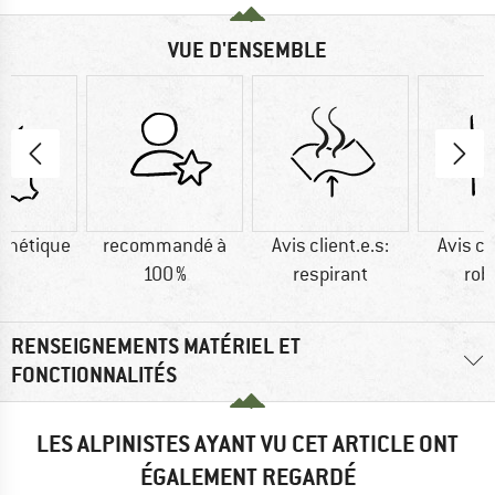
VUE D'ENSEMBLE
nthétique
recommandé à
Avis client.e.s:
Avis cl
100 %
respirant
rob
RENSEIGNEMENTS MATÉRIEL ET
FONCTIONNALITÉS
LES ALPINISTES AYANT VU CET ARTICLE ONT
ÉGALEMENT REGARDÉ