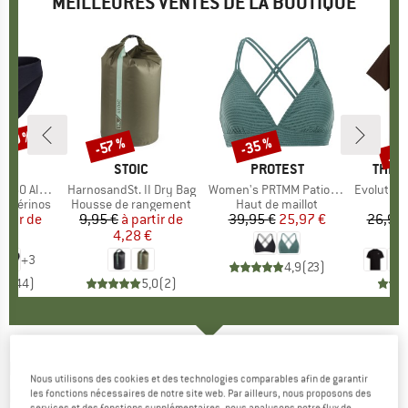
MEILLEURES VENTES DE LA BOUTIQUE
 -30 %
Jus
-35 %
-57 %
Remise
Remise
Rem
QUE
C
MARQUE
STOIC
MARQUE
PROTEST
MARQ
THE 
enSt. Brief
Article
HarnosandSt. II Dry Bag
Article
Women's PRTMM Patio Triangle
Article
Evolution Simpl
t mérinos
Product group
Housse de rangement
Product group
Haut de maillot
artir de
ix
ix réduit
9,95 €
à partir de
Prix
Prix réduit
39,95 €
Prix
Prix réduit
25,97 €
26,95 
 €
4,28 €
1
+
3
4,9
(
23
)
,8
(
44
)
5,0
(
2
)
KAVAT
-
Kid's Husum EP - Chaussures de
Nous utilisons des cookies et des technologies comparables afin de garantir
loisirs
les fonctions nécessaires de notre site web. Par ailleurs, nous proposons des
services et des fonctions supplémentaires, nous analysons notre flux de