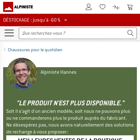
Vers le compte client
Vers 
Vers la liste d'env
Vers le com
DÉSTOCKAGE : jusqu'à -60 %
DÉSTOCKAGE : jusqu'à -60 % »
Chaussures pour le quotidien
Alpiniste Hannes
"LE PRODUIT N'EST PLUS DISPONIBLE."
Soit il s'agit d'un ancien modèle, soit nous ne pouvons plus
ou ne commanderons plus le produit auprès du fabricant.
Ne désespérez pas, nous avons naturellement des solutions
de rechange à vous proposer :