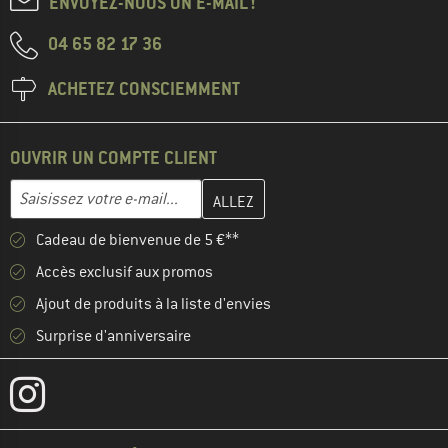
ENVOYEZ-NOUS UN E-MAIL !
04 65 82 17 36
ACHETEZ CONSCIEMMENT
OUVRIR UN COMPTE CLIENT
Entrez votre adresse e-mail ici et créez votre compte client à la 
Adresse e-mail
Cadeau de bienvenue de 5 €**
Accès exclusif aux promos
Ajout de produits à la liste d'envies
Surprise d'anniversaire