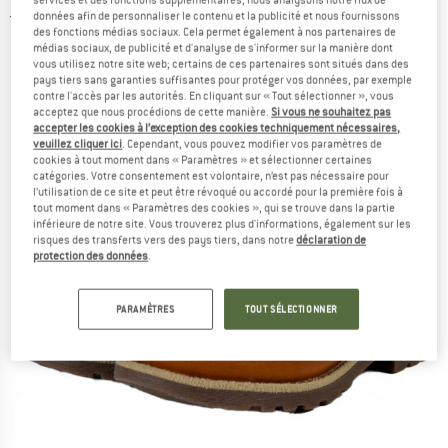
données afin de personnaliser le contenu et la publicité et nous fournissons
5,0
(1)
des fonctions médias sociaux. Cela permet également à nos partenaires de
médias sociaux, de publicité et d'analyse de s'informer sur la manière dont
vous utilisez notre site web; certains de ces partenaires sont situés dans des
pays tiers sans garanties suffisantes pour protéger vos données, par exemple
contre l'accès par les autorités. En cliquant sur « Tout sélectionner », vous
acceptez que nous procédions de cette manière.
Si vous ne souhaitez pas
accepter les cookies à l’exception des cookies techniquement nécessaires,
veuillez cliquer ici
. Cependant, vous pouvez modifier vos paramètres de
cookies à tout moment dans « Paramètres » et sélectionner certaines
catégories. Votre consentement est volontaire, n’est pas nécessaire pour
l’utilisation de ce site et peut être révoqué ou accordé pour la première fois à
tout moment dans « Paramètres des cookies », qui se trouve dans la partie
inférieure de notre site. Vous trouverez plus d'informations, également sur les
risques des transferts vers des pays tiers, dans notre
déclaration de
protection des données
.
PARAMÈTRES
TOUT SÉLECTIONNER