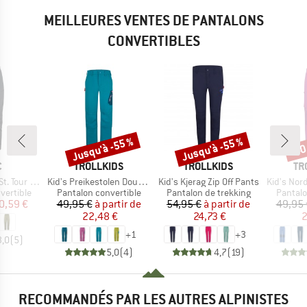
MEILLEURES VENTES DE PANTALONS
CONVERTIBLES
Jusqu'à -55 %
Jusqu'à -55 %
-40
Remise
Remise
Rem
QUE
MARQUE
MARQUE
MA
C
TROLLKIDS
TROLLKIDS
TR
Article
Article
Article
ff Pants Light
Kid's Preikestolen Double Zip-Off Pants
Kid's Kjerag Zip Off Pants
Kid's Nordfjord 
up
Product group
Product group
Product
vertible
Pantalon convertible
Pantalon de trekking
Pantalo
ix
ix réduit
Prix
Prix réduit
Prix
Prix réduit
0,59 €
49,95 €
à partir de
54,95 €
à partir de
49,95 
22,48 €
24,73 €
2
+
1
+
3
3,0
(
5
)
5,0
(
4
)
4,7
(
19
)
RECOMMANDÉS PAR LES AUTRES ALPINISTES