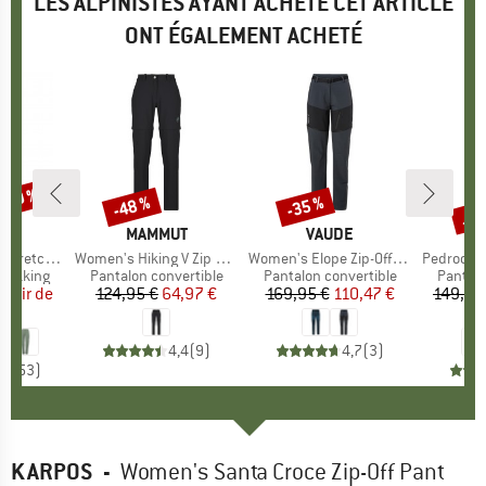
LES ALPINISTES AYANT ACHETÉ CET ARTICLE
ONT ÉGALEMENT ACHETÉ
 -30 %
Jus
-48 %
-35 %
Remise
Remise
Rem
UE
E
MARQUE
MAMMUT
MARQUE
VAUDE
M
S
T-Zip Pants II
Article
Women's Hiking V Zip Off Pants
Article
Women's Elope Zip-Off Pants
Article
Pedroc 3 Dura
up
trekking
Product group
Pantalon convertible
Product group
Pantalon convertible
Produc
Pantalo
artir de
ix
ix réduit
124,95 €
Prix
Prix réduit
64,97 €
169,95 €
Prix
Prix réduit
110,47 €
149,95
 €
4,4
(
9
)
4,7
(
3
)
,7
(
53
)
KARPOS
-
Women's Santa Croce Zip-Off Pant