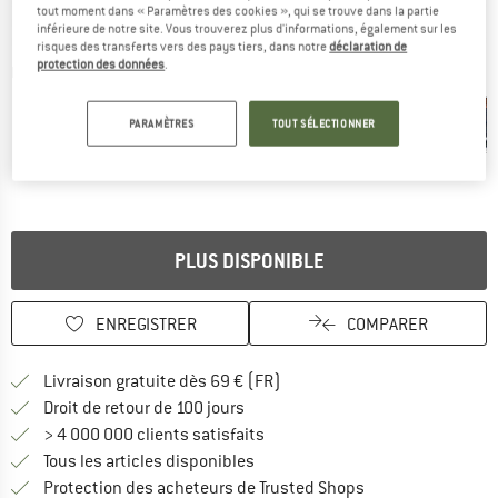
tout moment dans « Paramètres des cookies », qui se trouve dans la partie
inférieure de notre site. Vous trouverez plus d'informations, également sur les
risques des transferts vers des pays tiers, dans notre
déclaration de
protection des données
.
Photos détaillées
PARAMÈTRES
TOUT SÉLECTIONNER
PLUS DISPONIBLE
ENREGISTRER
COMPARER
Trouve les infos sur la livrais
Livraison gratuite dès 69 € (FR)
Trouve les informations de paiemen
Droit de retour de 100 jours
> 4 000 000 clients satisfaits
Tous les articles disponibles
Trouve toutes les i
Protection des acheteurs de Trusted Shops