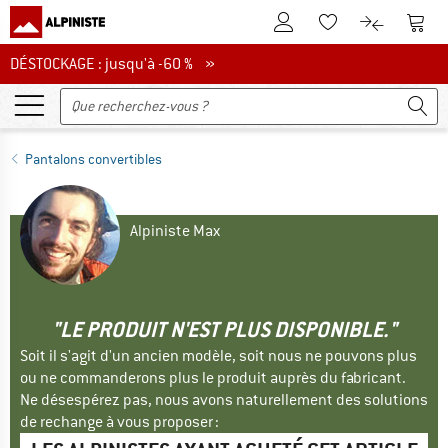
Vers le compte client
Vers 
Vers la liste d'env
Vers le com
DÉSTOCKAGE : jusqu'à -60 %
DÉSTOCKAGE : jusqu'à -60 % »
Pantalons convertibles
Alpiniste Max
"LE PRODUIT N'EST PLUS DISPONIBLE."
Soit il s'agit d'un ancien modèle, soit nous ne pouvons plus
ou ne commanderons plus le produit auprès du fabricant.
Ne désespérez pas, nous avons naturellement des solutions
de rechange à vous proposer :