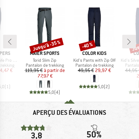
Jusqu'à -35 %
Jus
-40 %
Remise
Remise
Rem
MARQUE
MARQUE
MA
PERS
MAIER SPORTS
COLOR KIDS
CO
Article
Article
Article
le Trouser III
Torid Slim Zip
Kid's Pants with Zip Off
Kid's Silver Ridge 
up
Product group
Product group
Product
trekking
Pantalon de trekking
Pantalon de trekking
Pantalo
ix
ix réduit
Prix
Prix réduit
Prix
Prix réduit
4,47 €
119,95 €
à partir de
49,95 €
29,97 €
44,95 
77,97 €
2
5,0
(
1
)
5,0
(
2
)
5,0
(
4
)
APERÇU DES ÉVALUATIONS
50%
3,8