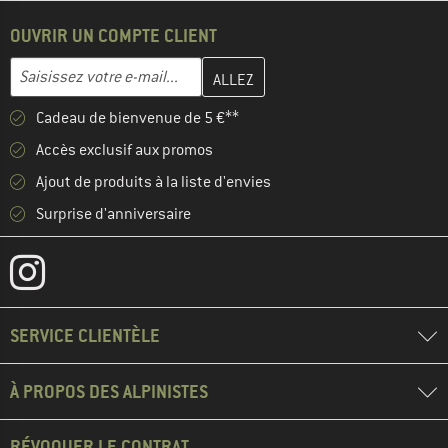
OUVRIR UN COMPTE CLIENT
Entrez votre adresse e-mail ici et créez votre compte client à la 
Adresse e-mail
Cadeau de bienvenue de 5 €**
Accès exclusif aux promos
Ajout de produits à la liste d'envies
Surprise d'anniversaire
SERVICE CLIENTÈLE
À PROPOS DES ALPINISTES
RÉVOQUER LE CONTRAT