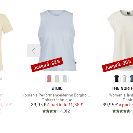
Jusqu'à -62 %
Jusqu'à -30 %
Remise
Remise
4
MARQUE
MARQUE
STOIC
THE NORTH
Article
Article
rt
Women's PerformanceMerino BorgholmSt. Tank
Women's Tan
Product group
Produ
e
T-shirt technique
T-shir
duit
Prix
Prix réduit
Pr
Pr
4,47 €
29,95 €
à partir de
11,38 €
39,95 €
à parti
)
4,0
(
2
)
4