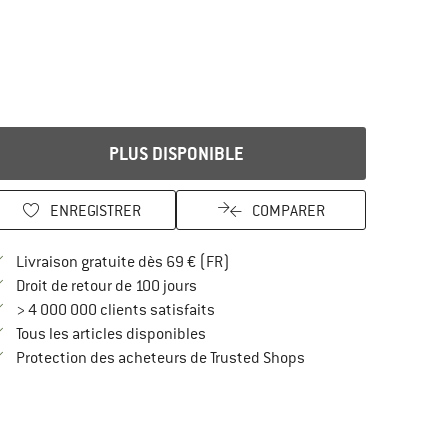
PLUS DISPONIBLE
ENREGISTRER
COMPARER
Trouve les infos sur la livraison 
Livraison gratuite dès 69 € (FR)
Trouve les informations de paiement i
Droit de retour de 100 jours
> 4 000 000 clients satisfaits
Tous les articles disponibles
Trouve toutes les infos
Protection des acheteurs de Trusted Shops