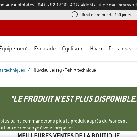
Appelez-nous au
on aux Alpinistes
|
04 65 82 17 36
FAQ & aide
Statut de ma command
e les informations de paiement ici ! Ouvre une boîte d'information
Tro
Droit de retour de 100 jours
Équipement
Escalade
Cyclisme
Hiver
Tous les spo
rts techniques
/
Nuvolau Jersey - T-shirt technique
"LE PRODUIT N'EST PLUS DISPONIBLE.
s plus ou ne commanderons plus le produit auprès du fabricant.
tions de rechange à vous proposer :
MEILLEURES VENTES DE LA BOUTIQUE