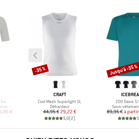
Jusqu'à -35 %
-35 %
Remise
Remise
MARQUE
MARQUE
CRAFT
ICEBRE
Article
Article
 Tee
Cool Mesh Superlight SL
200 Oasis S/
Product group
Product group
inos
Débardeur
Sous-vêtemen
duit
Prix
Prix réduit
Pr
Pr
5,96 €
44,95 €
29,22 €
89,95 €
à partir
)
5,0
(
2
)
5