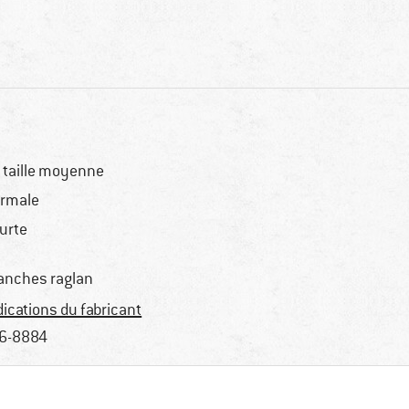
 taille moyenne
rmale
urte
nches raglan
dications du fabricant
6-8884