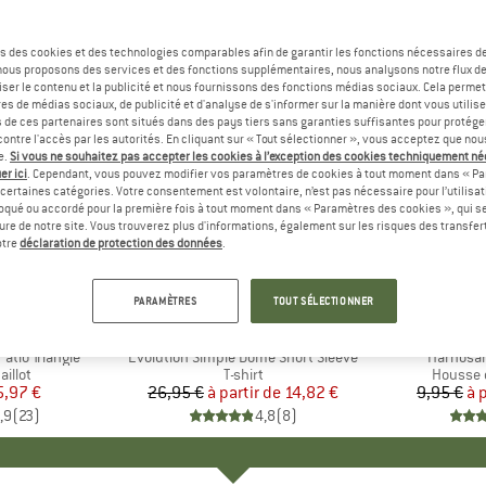
s des cookies et des technologies comparables afin de garantir les fonctions nécessaires de
, nous proposons des services et des fonctions supplémentaires, nous analysons notre flux d
ser le contenu et la publicité et nous fournissons des fonctions médias sociaux. Cela perme
es de médias sociaux, de publicité et d'analyse de s'informer sur la manière dont vous utilise
s de ces partenaires sont situés dans des pays tiers sans garanties suffisantes pour protég
ontre l'accès par les autorités. En cliquant sur « Tout sélectionner », vous acceptez que no
e.
Si vous ne souhaitez pas accepter les cookies à l’exception des cookies techniquement n
er ici
. Cependant, vous pouvez modifier vos paramètres de cookies à tout moment dans « Pa
certaines catégories. Votre consentement est volontaire, n’est pas nécessaire pour l’utilisati
oqué ou accordé pour la première fois à tout moment dans « Paramètres des cookies », qui se
eure de notre site. Vous trouverez plus d'informations, également sur les risques des transfe
Jusqu'à -45 %
-57 %
Remise
Remise
otre
déclaration de protection des données
.
+
13
PARAMÈTRES
TOUT SÉLECTIONNER
UE
ST
MARQUE
THE NORTH FACE
tio Triangle
Article
Evolution Simple Dome Short Sleeve
Article
Harnosan
roup
illot
Product group
T-shirt
Product
Housse 
ix
ix réduit
5,97 €
26,95 €
à partir de
Prix
Prix réduit
14,82 €
9,95 €
à 
,9
(
23
)
4,8
(
8
)