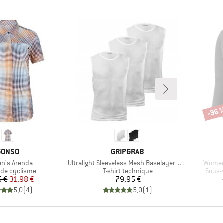
-36 
Remi
MARQUE
MARQUE
GONSO
GRIPGRAB
e
Article
Article
n's Arenda
Ultralight Sleeveless Mesh Baselayer 3-Pack
Women
t group
Product group
Produ
t de cyclisme
T-shirt technique
Sous-
Prix
Prix réduit
Prix
5 €
31,98 €
79,95 €
5,0
(
4
)
5,0
(
1
)