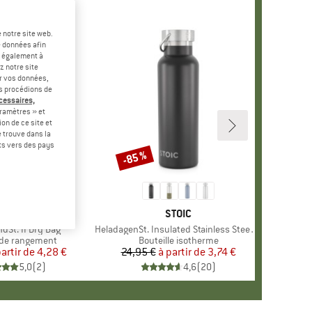
 notre site web.
e données afin
t également à
z notre site
er vos données,
us procédions de
écessaires,
ramètres » et
on de ce site et
 trouve dans la
rts vers des pays
-85 %
Remise
MARQUE
STOIC
MARQUE
STOIC
dSt. II Dry Bag
Article
HeladagenSt. Insulated Stainless Steel Bottle 500
 group
de rangement
Product group
Bouteille isotherme
partir de
Prix
Prix réduit
4,28 €
24,95 €
à partir de
Prix
Prix réduit
3,74 €
5,0
(
2
)
4,6
(
20
)