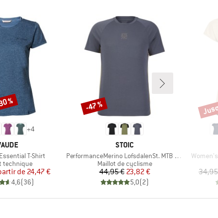
-30 %
Jusq
-47 %
Remise
Remi
+
4
MARQUE
MARQUE
VAUDE
STOIC
Article
Article
ssential T-Shirt
PerformanceMerino LofsdalenSt. MTB S/S
Women's 
ct group
Product group
rt technique
Maillot de cyclisme
Prix
Prix réduit
Prix
Prix réduit
partir de
24,47 €
44,95 €
23,82 €
34,95
4,6
(
36
)
5,0
(
2
)