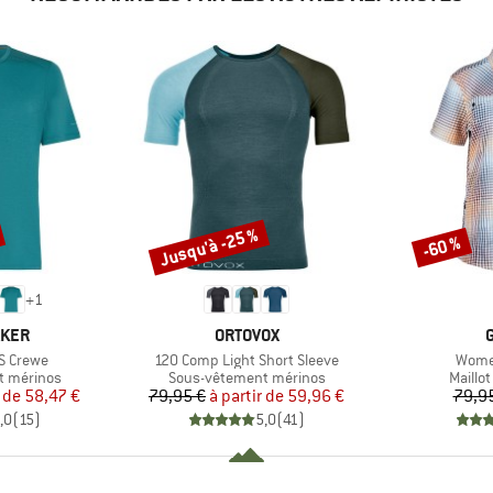
Jusqu'à -25 %
-60 %
Remise
Remise
+
1
MARQUE
AKER
ORTOVOX
Article
Articl
S Crewe
120 Comp Light Short Sleeve
Wome
Product group
Produc
t mérinos
Sous-vêtement mérinos
Maillo
ix
ix réduit
Prix
Prix réduit
 de
58,47 €
79,95 €
à partir de
59,96 €
79,9
,0
(
15
)
5,0
(
41
)