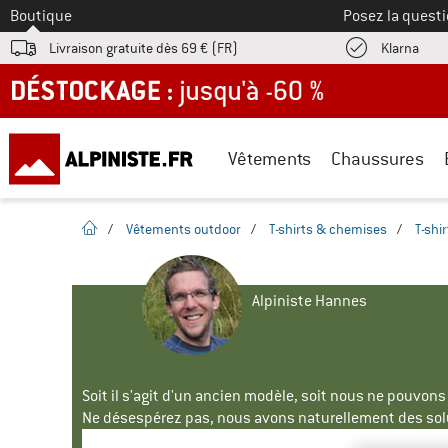
Vers le
Boutique
Posez la questi
Trouv
Livraison gratuite dès 69 € (FR)
Klarna
DÉSTOCKAGE : jusqu'à -60 %
Vêtements
Chaussures
Page d'accueil
/
Vêtements outdoor
/
T-shirts & chemises
/
T-shi
Alpiniste Hannes
Soit il s'agit d'un ancien modèle, soit nous ne pouvon
Ne désespérez pas, nous avons naturellement des solu