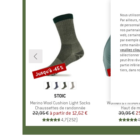
Nous utilison
Par ailleurs
de personnali
nos partenair
web; certain
par exemple c
cette manièr
veuillez cliqu
sélectionner 
peut être rév
partie inféri
Jusqu'à -45 %
-35 %
Remise
Remise
tiers, dans n
MARQUE
STOIC
MARQ
PROTE
Article
Merino Wool Cushion Light Socks
Article
Women's PRTMM Pa
Product group
Chaussettes de randonnée
Product g
Haut de ma
22,95 €
à partir de
Prix
Prix réduit
12,62 €
39,95 €
Pr
Pr
2
4,7
(
252
)
4