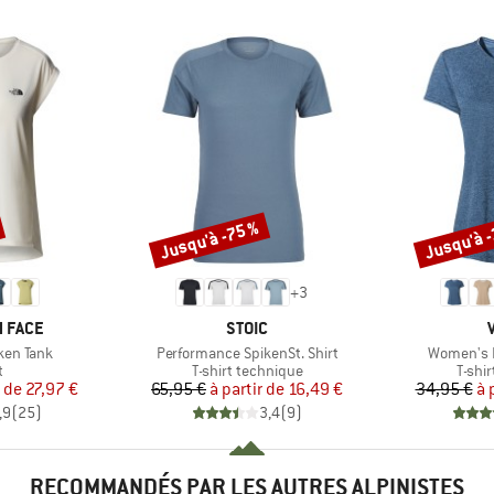
Jusqu'à -75 %
Jusqu'à 
Remise
Remise
+
3
MARQUE
 FACE
STOIC
Article
Article
ken Tank
Performance SpikenSt. Shirt
Women's E
ct group
Product group
Produ
t
T-shirt technique
T-shi
ix
ix réduit
Prix
Prix réduit
r de
27,97 €
65,95 €
à partir de
16,49 €
34,95 €
à 
,9
(
25
)
3,4
(
9
)
RECOMMANDÉS PAR LES AUTRES ALPINISTES