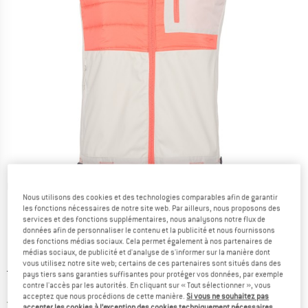
Photos détaillées
Nous utilisons des cookies et des technologies comparables afin de garantir
les fonctions nécessaires de notre site web. Par ailleurs, nous proposons des
services et des fonctions supplémentaires, nous analysons notre flux de
données afin de personnaliser le contenu et la publicité et nous fournissons
des fonctions médias sociaux. Cela permet également à nos partenaires de
médias sociaux, de publicité et d'analyse de s'informer sur la manière dont
vous utilisez notre site web; certains de ces partenaires sont situés dans des
Prix initial :
Prix:
128,95
€
pays tiers sans garanties suffisantes pour protéger vos données, par exemple
70,92
€
contre l'accès par les autorités. En cliquant sur « Tout sélectionner », vous
TVA incl.
acceptez que nous procédions de cette manière.
Si vous ne souhaitez pas
France. Informations sur les frais de l
Livraison gratuite
(FR)
accepter les cookies à l’exception des cookies techniquement nécessaires,