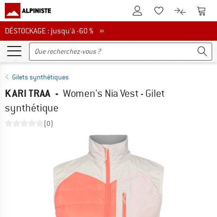
Vers le compte client
Vers 
Vers la liste d'env
Vers le com
DÉSTOCKAGE : jusqu'à -60 %
DÉSTOCKAGE : jusqu'à -60 % »
Gilets synthétiques
KARI TRAA
-
Women's Nia Vest - Gilet
synthétique
(0)