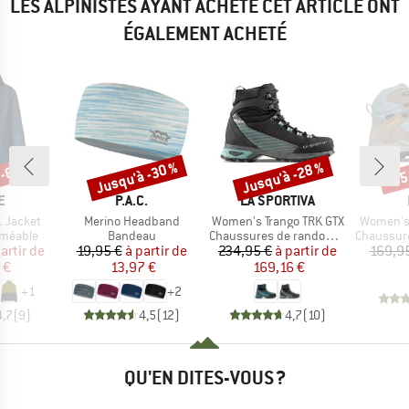
LES ALPINISTES AYANT ACHETÉ CET ARTICLE ONT
ÉGALEMENT ACHETÉ
 -65 %
Jusqu'à -30 %
Jusqu'à -28 %
-35
Remise
Remise
Rem
UE
MARQUE
MARQUE
E
P.A.C.
LA SPORTIVA
Article
Article
Article
L Jacket
Merino Headband
Women's Trango TRK GTX
Women's 
up
Product group
Product group
Product g
rméable
Bandeau
Chaussures de randonnée
Chaussures
ix
ix réduit
Prix
Prix réduit
Prix
Prix réduit
artir de
19,95 €
à partir de
234,95 €
à partir de
169,9
 €
13,97 €
169,16 €
+
1
+
2
4,7
(
9
)
4,5
(
12
)
4,7
(
10
)
QU'EN DITES-VOUS ?