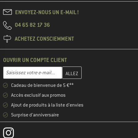
ENVOYEZ-NOUS UN E-MAIL !
04 65 82 17 36
ACHETEZ CONSCIEMMENT
OUVRIR UN COMPTE CLIENT
Entrez votre adresse e-mail ici et créez votre compte client à la 
Adresse e-mail
Cadeau de bienvenue de 5 €**
Accès exclusif aux promos
Ajout de produits à la liste d'envies
Surprise d'anniversaire