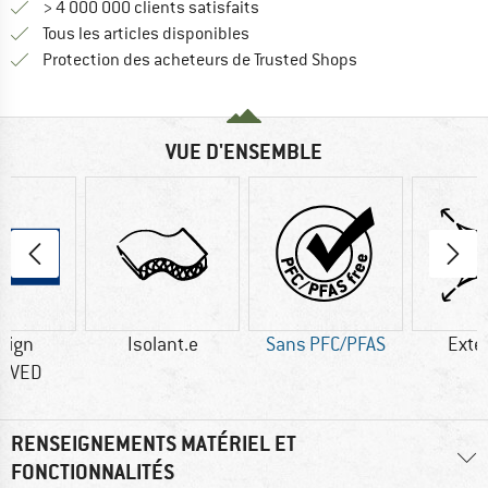
> 4 000 000 clients satisfaits
Tous les articles disponibles
Trouve toutes les i
Protection des acheteurs de Trusted Shops
VUE D'ENSEMBLE
sign
Isolant.e
Sans PFC/PFAS
Exte
OVED
RENSEIGNEMENTS MATÉRIEL ET
FONCTIONNALITÉS