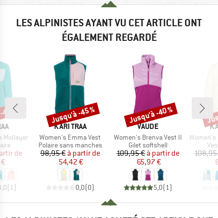
LES ALPINISTES AYANT VU CET ARTICLE ONT
ÉGALEMENT REGARDÉ
 -45 %
Jusqu'à -45 %
Jusqu'à -40 %
Jus
Remise
Remise
Rem
E
MARQUE
MARQUE
MA
RAA
KARI TRAA
VAUDE
KA
Article
Article
Article
 Midlayer
Women's Emma Vest
Women's Brenva Vest II
Women's E
group
Product group
Product group
Pro
aire
Polaire sans manches
Gilet softshell
Ves
ix
ix réduit
Prix
Prix réduit
Prix
Prix réduit
artir de
98,95 €
à partir de
109,95 €
à partir de
108,95
 €
54,42 €
65,97 €
4,0
(
1
)
0,0
(
0
)
5,0
(
1
)