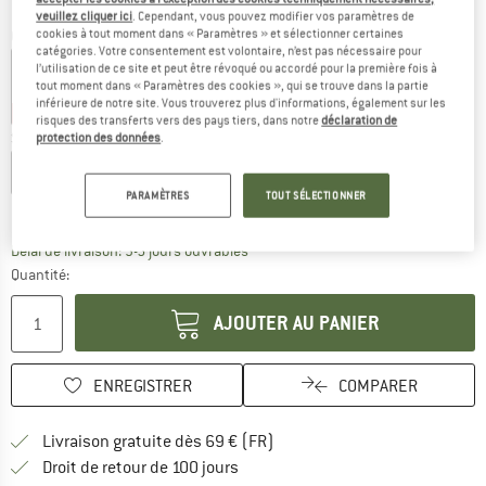
veuillez cliquer ici
. Cependant, vous pouvez modifier vos paramètres de
cookies à tout moment dans « Paramètres » et sélectionner certaines
Couleur:
Coral
catégories. Votre consentement est volontaire, n’est pas nécessaire pour
l’utilisation de ce site et peut être révoqué ou accordé pour la première fois à
tout moment dans « Paramètres des cookies », qui se trouve dans la partie
inférieure de notre site. Vous trouverez plus d'informations, également sur les
-35 %
-45 %
risques des transferts vers des pays tiers, dans notre
déclaration de
Sélectionner taille:
protection des données
.
XS
S
M
L
XL
PARAMÈTRES
TOUT SÉLECTIONNER
Guide des tailles
Le lien s'ouvre dans une boîte d'inf
Délai de livraison: 3-5 jours ouvrables
Quantité:
AJOUTER AU PANIER
ENREGISTRER
COMPARER
Trouve les infos sur la livrais
Livraison gratuite dès 69 € (FR)
Trouve les informations de paiemen
Droit de retour de 100 jours