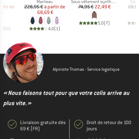
uct group
Product group
Product group
Prod
Manteau
Sous-vêtement synthétique
Sous
ix
ix réduit
Prix
Prix réduit
Prix
Prix réduit
artir de
228,95 €
à partir de
74,95 €
22,49 €
28,9
 €
68,69 €
5,0
(
7
)
0,0
(
0
)
4,0
(
1
)
Alpiniste Thomas - Service logistique
« Nous faisons tout pour que votre colis arrive au
plus vite. »
Livraison gratuite dès
Droit de retour de 100
69 € (FR)
jours