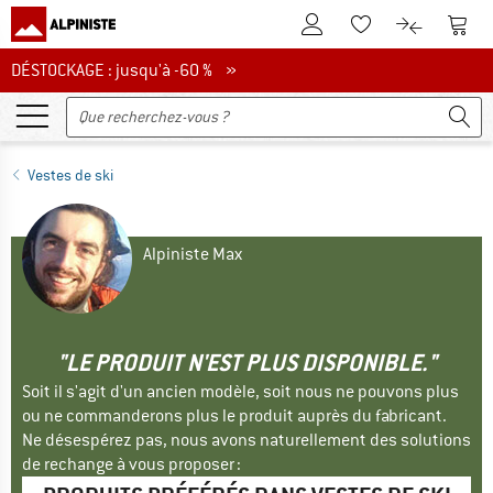
Vers le compte client
Vers 
Vers la liste d'env
Vers le com
DÉSTOCKAGE : jusqu'à -60 %
DÉSTOCKAGE : jusqu'à -60 % »
Vestes de ski
Alpiniste Max
"LE PRODUIT N'EST PLUS DISPONIBLE."
Soit il s'agit d'un ancien modèle, soit nous ne pouvons plus
ou ne commanderons plus le produit auprès du fabricant.
Ne désespérez pas, nous avons naturellement des solutions
de rechange à vous proposer :