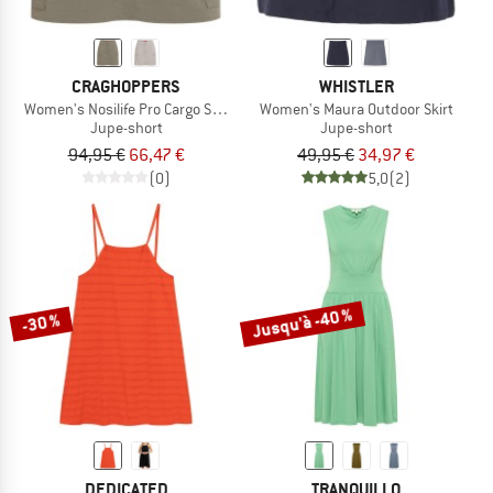
CRAGHOPPERS
WHISTLER
Women's Nosilife Pro Cargo Skort
Women's Maura Outdoor Skirt
Jupe-short
Jupe-short
94,95 €
66,47 €
49,95 €
34,97 €
(0)
5,0
(2)
Jusqu'à -40 %
-30 %
DEDICATED
TRANQUILLO