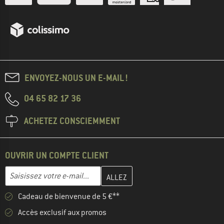
ENVOYEZ-NOUS UN E-MAIL !
04 65 82 17 36
ACHETEZ CONSCIEMMENT
OUVRIR UN COMPTE CLIENT
Entrez votre adresse e-mail ici et créez votre compte client à la 
Saisissez votre e-mail...
Cadeau de bienvenue de 5 €**
Accès exclusif aux promos