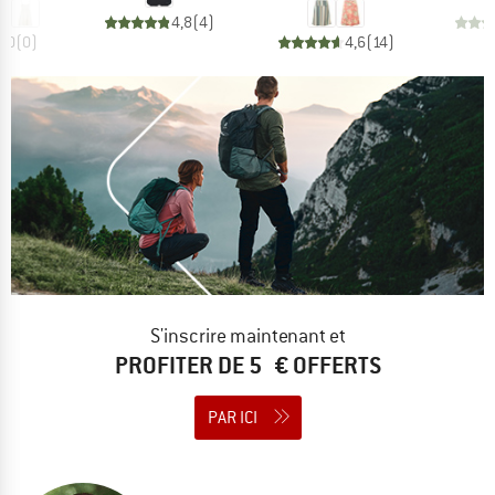
4,8
(
4
)
0,0
(
0
)
4,6
(
14
)
S'inscrire maintenant et
PROFITER DE 5 € OFFERTS
PAR ICI