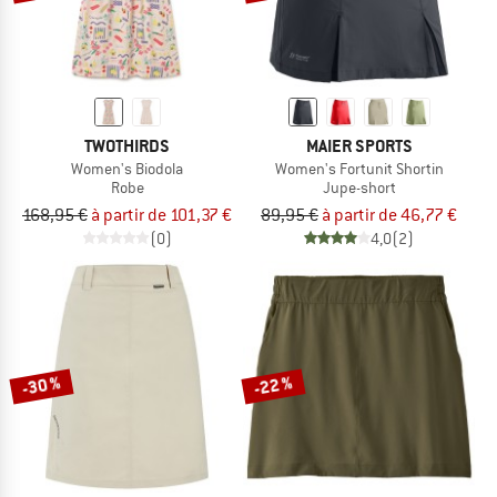
TWOTHIRDS
MAIER SPORTS
Women's Biodola
Women's Fortunit Shortin
Robe
Jupe-short
168,95 €
à partir de 101,37 €
89,95 €
à partir de 46,77 €
(0)
4,0
(2)
-30 %
-22 %