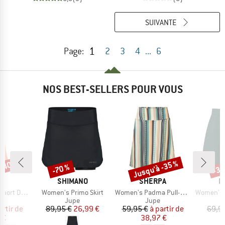
SUIVANTE
1
Page:
2
3
4
...
6
NOS BEST-SELLERS POUR VOUS
 -40 %
Jusqu'à -35 %
-70 %
-34
Remise
Remise
Rem
UE
MARQUE
MARQUE
M
LL
SHIMANO
SHERPA
L
Article
Article
Article
rt Dress
Women's Primo Skirt
Women's Padma Pull-On Skirt
Women's Skirt Act
uct group
Product group
Product group
Jupe
Jupe
ix
ix réduit
Prix
Prix réduit
Prix
Prix réduit
artir de
89,95 €
26,99 €
59,95 €
à partir de
69,9
 €
38,97 €