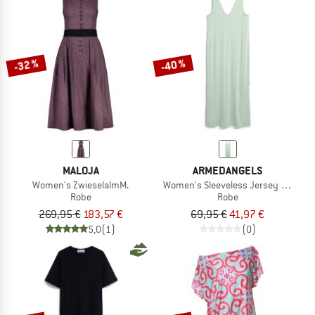
-32 %
-40 %
MALOJA
ARMEDANGELS
Women's ZwieselalmM.
Women's Sleeveless Jersey Midi Dre
Robe
Robe
269,95 €
183,57 €
69,95 €
41,97 €
5,0
(1)
(0)