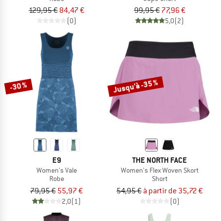
129,95 €
84,47 €
99,95 €
77,96 €
(0)
5,0
(2)
Jusqu'à -35 %
-30 %
E9
THE NORTH FACE
Women's Vale
Women's Flex Woven Skort
Robe
Short
79,95 €
55,97 €
54,95 €
à partir de 35,72 €
2,0
(1)
(0)