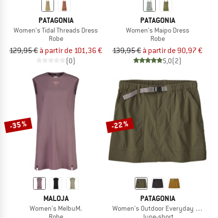
PATAGONIA
PATAGONIA
Women's Tidal Threads Dress
Women's Maipo Dress
Robe
Robe
129,95 €
à partir de 101,36 €
139,95 €
à partir de 90,97 €
(0)
5,0
(2)
-35 %
-22 %
MALOJA
PATAGONIA
Women's MelbuM.
Women's Outdoor Everyday Skort
Robe
Jupe-short