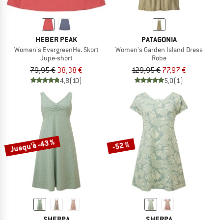
HEBER PEAK
PATAGONIA
Women's EvergreenHe. Skort
Women's Garden Island Dress
Jupe-short
Robe
79,95 €
38,38 €
129,95 €
77,97 €
4,8
(10)
5,0
(1)
Jusqu'à -43 %
-52 %
SHERPA
SHERPA