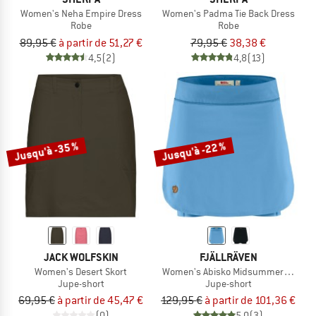
Women's Neha Empire Dress
Women's Padma Tie Back Dress
Robe
Robe
89,95 €
à partir de 51,27 €
79,95 €
38,38 €
4,5
(2)
4,8
(13)
Jusqu'à -35 %
Jusqu'à -22 %
JACK WOLFSKIN
FJÄLLRÄVEN
Women's Desert Skort
Women's Abisko Midsummer Skort
Jupe-short
Jupe-short
69,95 €
à partir de 45,47 €
129,95 €
à partir de 101,36 €
(0)
5,0
(3)