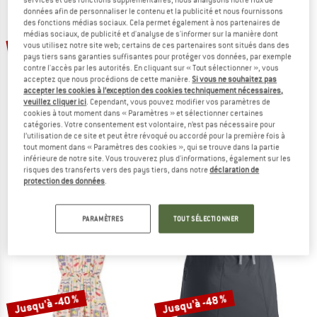
données afin de personnaliser le contenu et la publicité et nous fournissons
VERS LES PROMOS
des fonctions médias sociaux. Cela permet également à nos partenaires de
médias sociaux, de publicité et d'analyse de s'informer sur la manière dont
-35 %
-35 %
vous utilisez notre site web; certains de ces partenaires sont situés dans des
pays tiers sans garanties suffisantes pour protéger vos données, par exemple
contre l'accès par les autorités. En cliquant sur « Tout sélectionner », vous
acceptez que nous procédions de cette manière.
Si vous ne souhaitez pas
accepter les cookies à l’exception des cookies techniquement nécessaires,
veuillez cliquer ici
. Cependant, vous pouvez modifier vos paramètres de
cookies à tout moment dans « Paramètres » et sélectionner certaines
catégories. Votre consentement est volontaire, n’est pas nécessaire pour
l’utilisation de ce site et peut être révoqué ou accordé pour la première fois à
tout moment dans « Paramètres des cookies », qui se trouve dans la partie
BILLABONG
PROTEST
inférieure de notre site. Vous trouverez plus d'informations, également sur les
Women's Jet Set
Women's PRTNadia
risques des transferts vers des pays tiers, dans notre
déclaration de
Robe
Robe
protection des données
.
79,95 €
51,97 €
59,95 €
38,97 €
3,0
(2)
5,0
(1)
PARAMÈTRES
TOUT SÉLECTIONNER
Jusqu'à -40 %
Jusqu'à -48 %