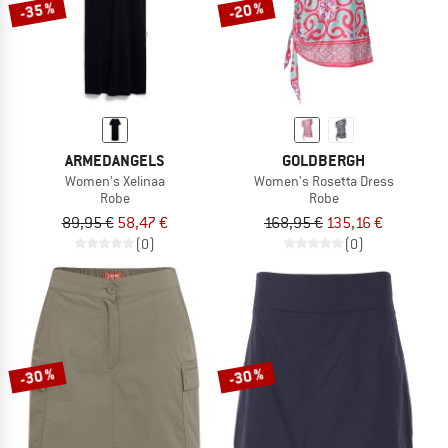
-35 %
-20 %
ARMEDANGELS
GOLDBERGH
Women's Xelinaa
Women's Rosetta Dress
Robe
Robe
89,95 €
58,47 €
168,95 €
135,16 €
(0)
(0)
-30 %
-30 %