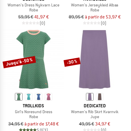
Women's Dress Nykvarn Lace
Women's Jerseykleid Albaa
Robe
Robe
59,95 €
41,97 €
89,95 €
à partir de 53,97 €
(0)
(0)
Jusqu'à -50 %
-30 %
TROLLKIDS
DEDICATED
Girl's Noresund Dress
Women's Rib Skirt Kvarnvik
Robe
Jupe
34,95 €
à partir de 17,48 €
49,95 €
34,97 €
5,0
(3)
(0)