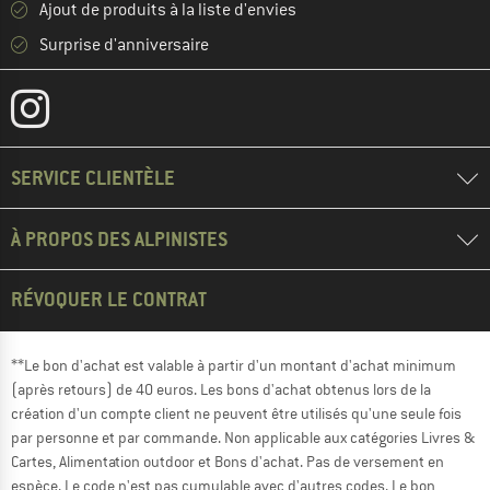
Ajout de produits à la liste d'envies
Surprise d'anniversaire
SERVICE CLIENTÈLE
À PROPOS DES ALPINISTES
RÉVOQUER LE CONTRAT
**Le bon d'achat est valable à partir d'un montant d'achat minimum
(après retours) de 40 euros. Les bons d'achat obtenus lors de la
création d'un compte client ne peuvent être utilisés qu'une seule fois
par personne et par commande. Non applicable aux catégories Livres &
Cartes, Alimentation outdoor et Bons d'achat. Pas de versement en
espèce. Le code n'est pas cumulable avec d'autres codes. Le bon