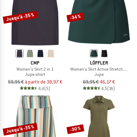
Jusqu'à -35 %
-34 %
CMP
LÖFFLER
Women's Skirt 2 in 1
Women's Skirt Active-Stretch-Superli
Jupe-short
Jupe
59,95 €
à partir de 38,97 €
69,95 €
46,17 €
4,4
(5)
4,5
(16)
Jusqu'à -35 %
-30 %