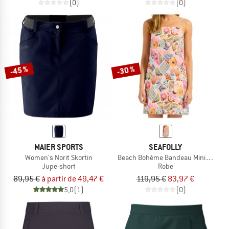
(0)
(0)
-45 %
-30 %
MAIER SPORTS
SEAFOLLY
Women's Norit Skortin
Beach Bohème Bandeau Mini Dress
Jupe-short
Robe
89,95 €
à partir de 49,47 €
119,95 €
83,97 €
5,0
(1)
(0)