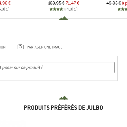
ix
ix réduit
Prix
Prix réduit
4,96 €
109,95 €
71,47 €
49,95 €
à 
5,0
(
1
)
4,0
(
1
)
ION
PARTAGER UNE IMAGE
PRODUITS PRÉFÉRÉS DE JULBO