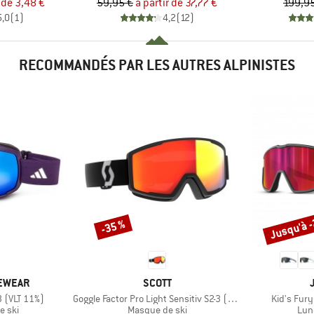
ix
ix réduit
Prix
Prix réduit
 de
3,48 €
59,95 €
à partir de
37,77 €
199,9
5,0
(
1
)
4,2
(
12
)
RECOMMANDÉS PAR LES AUTRES ALPINISTES
Jusqu'à 
-35 %
Remise
Remise
MARQUE
YEWEAR
SCOTT
Article
Article
3 (VLT 11%)
Goggle Factor Pro Light Sensitiv S2-3 (VLT 33-14%)
Kid's Fury
group
Product group
Pro
e ski
Masque de ski
Lun