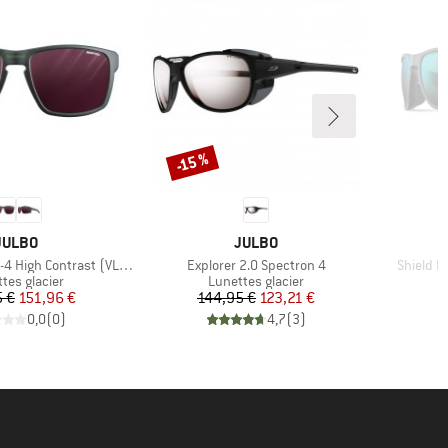
-15 %
Remise
MARQUE
MARQUE
JULBO
JULBO
Article
Article
High Contrast (VLT 4-86%)
Explorer 2.0 Spectron 4
Shield R
uct group
Product group
tes glacier
Lunettes glacier
Prix
Prix réduit
Prix
Prix réduit
5 €
151,96 €
144,95 €
123,21 €
0,0
(
0
)
4,7
(
3
)