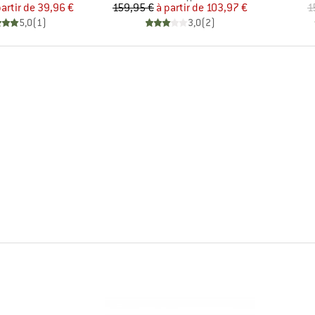
Prix
Prix réduit
Prix
Prix réduit
partir de
39,96 €
159,95 €
à partir de
103,97 €
1
5,0
(
1
)
3,0
(
2
)