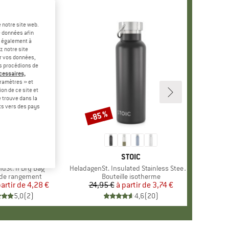
 notre site web.
e données afin
t également à
z notre site
er vos données,
us procédions de
écessaires,
ramètres » et
on de ce site et
 trouve dans la
rts vers des pays
-85 %
Remise
MARQUE
STOIC
MARQUE
STOIC
dSt. II Dry Bag
Article
HeladagenSt. Insulated Stainless Steel Bottle 500
 group
de rangement
Product group
Bouteille isotherme
partir de
Prix
Prix réduit
4,28 €
24,95 €
à partir de
Prix
Prix réduit
3,74 €
5,0
(
2
)
4,6
(
20
)