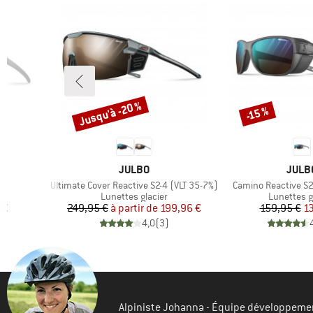
Jusqu'à -20 %
-15 %
Remise
Remise
MARQUE
MARQ
JULBO
JULB
Article
Article
3
Ultimate Cover Reactive S2-4 (VLT 35-7%)
Camino Reactive S2
Product group
Product g
Lunettes glacier
Lunettes g
duit
Prix
Prix réduit
Pr
Pr
 €
249,95 €
à partir de
199,96 €
159,95 €
1
)
4,0
(
3
)
Alpiniste Johanna - Équipe développeme