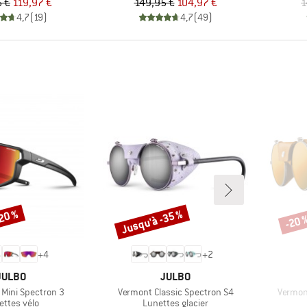
Prix
Prix réduit
Prix
Prix réduit
5 €
119,97 €
149,95 €
104,97 €
1
4,7
(
19
)
4,7
(
49
)
-20 %
Jusqu'à -35 %
-20 
Remise
Remi
+
4
+
2
MARQUE
MARQUE
JULBO
JULBO
Article
Article
 Mini Spectron 3
Vermont Classic Spectron S4
Vermon
duct group
Product group
ettes vélo
Lunettes glacier