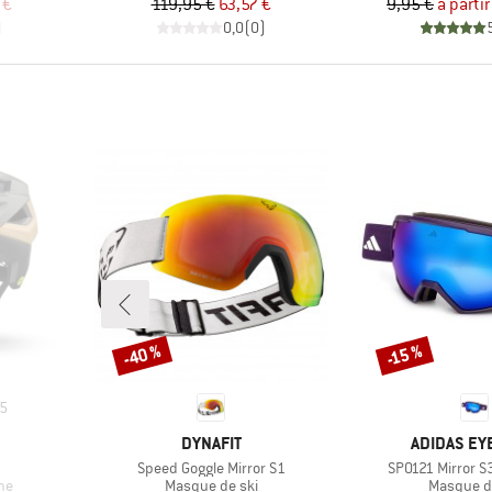
duit
Prix
Prix réduit
Pr
Pr
 €
119,95 €
63,57 €
9,95 €
à partir
)
0,0
(
0
)
-40 %
-15 %
Remise
Remise
5
MARQUE
MARQUE
DYNAFIT
ADIDAS E
Article
Article
Speed Goggle Mirror S1
SP0121 Mirror S
Product group
Product 
me
Masque de ski
Masque d