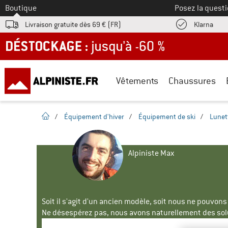
Vers le
Boutique
Posez la questi
Trouv
Livraison gratuite dès 69 € (FR)
Klarna
DÉSTOCKAGE : jusqu'à -60 %
Vêtements
Chaussures
Page d'accueil
/
Équipement d'hiver
/
Équipement de ski
/
Lunet
Alpiniste Max
Soit il s'agit d'un ancien modèle, soit nous ne pouvon
Ne désespérez pas, nous avons naturellement des solu