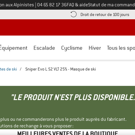
Appelez-nous au
on aux Alpinistes
|
04 65 82 17 36
FAQ & aide
Statut de ma command
e les informations de paiement ici ! Ouvre une boîte d'information
Tro
Droit de retour de 100 jours
Équipement
Escalade
Cyclisme
Hiver
Tous les spo
tes de ski
/
Sniper Evo L S2 VLT 25% - Masque de ski
"LE PRODUIT N'EST PLUS DISPONIBLE.
s plus ou ne commanderons plus le produit auprès du fabricant.
tions de rechange à vous proposer :
MEILLEURES VENTES DE LA BOUTIQUE