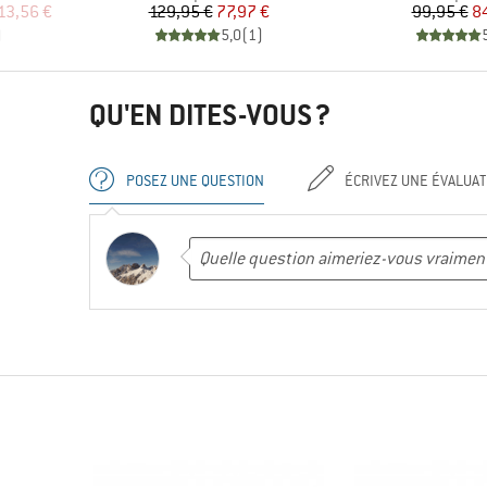
duit
Prix
Prix réduit
Pr
Pr
13,56 €
129,95 €
77,97 €
99,95 €
8
)
5,0
(
1
)
QU'EN DITES-VOUS ?
POSEZ UNE QUESTION
ÉCRIVEZ UNE ÉVALUAT