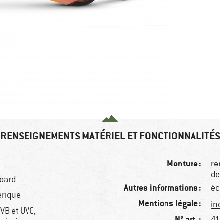
RENSEIGNEMENTS MATÉRIEL ET FONCTIONNALITÉS
Monture :
re
de
board
Autres informations :
éc
érique
Mentions légale :
in
UVB et UVC,
N° art. :
41