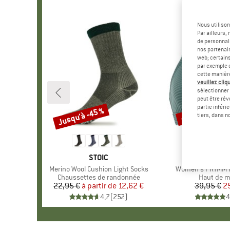
Nous utilison
Par ailleurs
de personnali
nos partenair
web; certain
par exemple c
cette manièr
veuillez cliqu
sélectionner 
peut être rév
partie inféri
Jusqu'à -45 %
-35 %
Remise
Remise
tiers, dans n
MARQUE
STOIC
MARQ
PROTE
Article
Merino Wool Cushion Light Socks
Article
Women's PRTMM Pa
Product group
Chaussettes de randonnée
Product g
Haut de ma
22,95 €
à partir de
Prix
Prix réduit
12,62 €
39,95 €
Pr
Pr
2
4,7
(
252
)
4