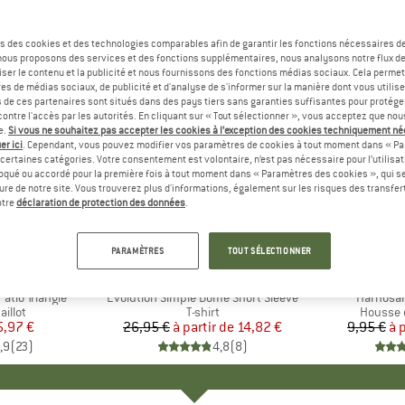
s des cookies et des technologies comparables afin de garantir les fonctions nécessaires de
, nous proposons des services et des fonctions supplémentaires, nous analysons notre flux d
ser le contenu et la publicité et nous fournissons des fonctions médias sociaux. Cela perme
es de médias sociaux, de publicité et d'analyse de s'informer sur la manière dont vous utilise
s de ces partenaires sont situés dans des pays tiers sans garanties suffisantes pour protég
ontre l'accès par les autorités. En cliquant sur « Tout sélectionner », vous acceptez que no
e.
Si vous ne souhaitez pas accepter les cookies à l’exception des cookies techniquement n
er ici
. Cependant, vous pouvez modifier vos paramètres de cookies à tout moment dans « Pa
certaines catégories. Votre consentement est volontaire, n’est pas nécessaire pour l’utilisati
oqué ou accordé pour la première fois à tout moment dans « Paramètres des cookies », qui se
eure de notre site. Vous trouverez plus d'informations, également sur les risques des transfe
Jusqu'à -45 %
-57 %
Remise
Remise
otre
déclaration de protection des données
.
+
13
PARAMÈTRES
TOUT SÉLECTIONNER
UE
ST
MARQUE
THE NORTH FACE
tio Triangle
Article
Evolution Simple Dome Short Sleeve
Article
Harnosan
roup
illot
Product group
T-shirt
Product
Housse 
ix
ix réduit
5,97 €
26,95 €
à partir de
Prix
Prix réduit
14,82 €
9,95 €
à 
,9
(
23
)
4,8
(
8
)