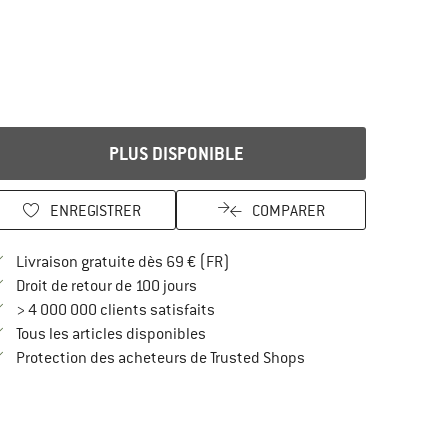
PLUS DISPONIBLE
ENREGISTRER
COMPARER
Trouve les infos sur la livraison 
Livraison gratuite dès 69 € (FR)
Trouve les informations de paiement i
Droit de retour de 100 jours
> 4 000 000 clients satisfaits
Tous les articles disponibles
Trouve toutes les infos
Protection des acheteurs de Trusted Shops