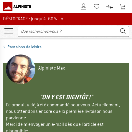
Vers le compte client
Vers 
Vers la liste d'env
Vers le com
DÉSTOCKAGE : jusqu'à -60 %
DÉSTOCKAGE : jusqu'à -60 % »
Pantalons de loisirs
Alpiniste Max
"ON Y EST BIENTÔT !"
Ce produit a déjà été commandé pour vous. Actuellement,
nous attendons encore que la première livraison nous
parvienne.
Merci de m'envoyer un e-mail dès que l'article est
disponible: