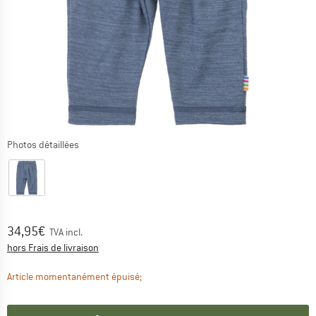
Photos détaillées
Prix:
34,95
€
TVA incl.
Informations sur les frais de livraison. Ouvre une bo
hors Frais de livraison
Le lien s'ouvre dans une boîte d'informa
Article momentanément épuisé;