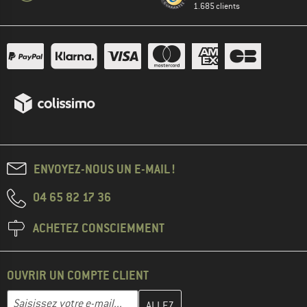
1.685 clients
ENVOYEZ-NOUS UN E-MAIL !
04 65 82 17 36
ACHETEZ CONSCIEMMENT
OUVRIR UN COMPTE CLIENT
Entrez votre adresse e-mail ici et créez votre compte client à la 
Adresse e-mail