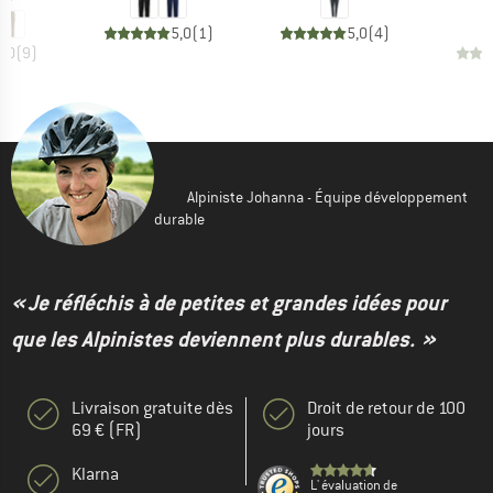
5,0
(
1
)
5,0
(
4
)
5,0
(
9
)
Alpiniste Johanna - Équipe développement
durable
« Je réfléchis à de petites et grandes idées pour
que les Alpinistes deviennent plus durables. »
Livraison gratuite dès
Droit de retour de 100
69 € (FR)
jours
Klarna
L' évaluation de