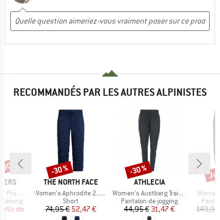
RECOMMANDÉS PAR LES AUTRES ALPINISTES
 -30 %
Jus
-30 %
-30 %
Remise
Remise
Rem
MARQUE
MARQUE
M
PERS
THE NORTH FACE
ATHLECIA
H
Article
Article
Article
Pants III
Women's Aphrodite 2.0 Capri
Women's Austberg Training Pants
Women'
up
Product group
Product group
Produ
trekking
Short
Pantalon de jogging
Pantal
ix
ix réduit
Prix
Prix réduit
Prix
Prix réduit
artir de
74,95 €
52,47 €
44,95 €
31,47 €
149,95
 €
8