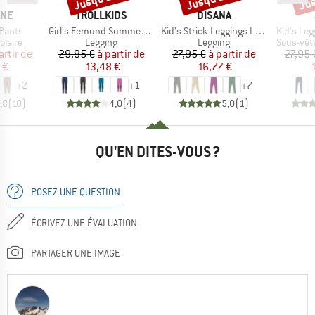
E
MARQUE
MARQUE
INE
TROLLKIDS
DISANA
Article
Article
Article
 Pants
Girl's Femund Summer Tights
Kid's Strick-Leggings Light
Kid's Leg
roup
Product group
Product group
Product 
olaire
Legging
Legging
Sous-vêt
ix
ix réduit
Prix
Prix réduit
Prix
Prix réduit
artir de
29,95 €
à partir de
27,95 €
à partir de
27,95 
 €
13,48 €
16,77 €
+
2
+
1
+
7
,8
(
10
)
4,0
(
4
)
5,0
(
1
)
QU'EN DITES-VOUS ?
POSEZ UNE QUESTION
ÉCRIVEZ UNE ÉVALUATION
PARTAGER UNE IMAGE