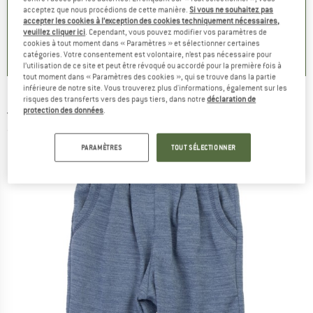
 €
17,47 €
acceptez que nous procédions de cette manière.
Si vous ne souhaitez pas
accepter les cookies à l’exception des cookies techniquement nécessaires,
+
4
0,0
(
0
)
veuillez cliquer ici
. Cependant, vous pouvez modifier vos paramètres de
0,0
(
0
)
5,0
(
1
)
cookies à tout moment dans « Paramètres » et sélectionner certaines
catégories. Votre consentement est volontaire, n’est pas nécessaire pour
l’utilisation de ce site et peut être révoqué ou accordé pour la première fois à
tout moment dans « Paramètres des cookies », qui se trouve dans la partie
inférieure de notre site. Vous trouverez plus d'informations, également sur les
risques des transferts vers des pays tiers, dans notre
déclaration de
JOHA
-
Kid's Wool Pants - Pantalon de loisirs
protection des données
.
(0)
PARAMÈTRES
TOUT SÉLECTIONNER