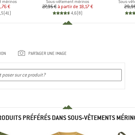
Product group
Product 
t mérinos
Sous-vêtement mérinos
Sous-vêt
ix
ix réduit
Prix
Prix réduit
,76 €
27,95 €
à partir de
18,17 €
29,9
,5
(
41
)
4,6
(
8
)
ION
PARTAGER UNE IMAGE
RODUITS PRÉFÉRÉS DANS SOUS-VÊTEMENTS MÉRIN