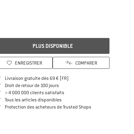
PLUS DISPONIBLE
ENREGISTRER
COMPARER
Trouve les infos sur la livraison 
Livraison gratuite dès 69 € (FR)
Trouve les informations de paiement i
Droit de retour de 100 jours
> 4 000 000 clients satisfaits
Tous les articles disponibles
Trouve toutes les infos
Protection des acheteurs de Trusted Shops