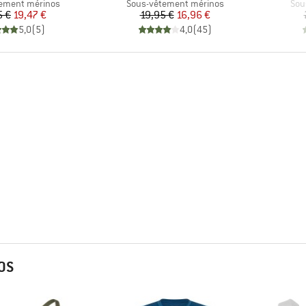
group
Product group
Pro
ement mérinos
Sous-vêtement mérinos
Sou
Prix
Prix réduit
Prix
Prix réduit
5 €
19,47 €
19,95 €
16,96 €
5,0
(
5
)
4,0
(
45
)
OS