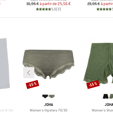
duit
Prix
Prix réduit
Pr
Pr
€
31,95 €
à partir de
25,56 €
23,95 €
à parti
)
5,0
(
3
)
-15 %
-15 %
Remise
Remise
MARQUE
MAR
JOHA
JOH
Article
Article
ol & Silk
Women's Hipsters 70/30
Women's Shor