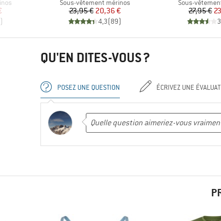
Product group
Product group
inos
Sous-vêtement mérinos
Sous-vêtemen
duit
Prix
Prix réduit
Pr
Pr
€
23,95 €
20,36 €
27,95 €
23
)
4,3
(
89
)
3
QU'EN DITES-VOUS ?
POSEZ UNE QUESTION
ÉCRIVEZ UNE ÉVALUAT
P