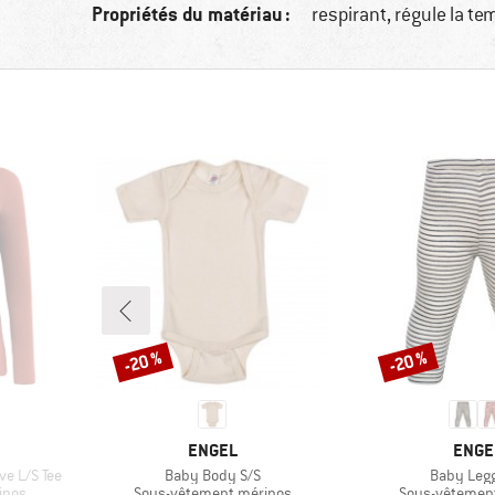
Propriétés du matériau :
respirant, régule la t
-20 %
-20 %
Remise
Remise
MARQUE
MARQ
ENGEL
ENGE
Article
Article
e L/S Tee
Baby Body S/S
Baby Leg
Product group
Product group
inos
Sous-vêtement mérinos
Sous-vêtemen