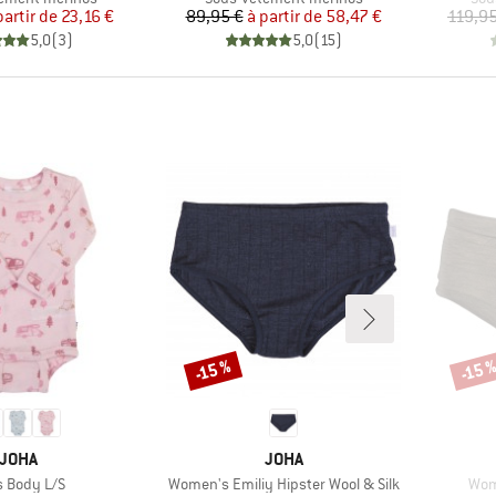
Prix
Prix réduit
Prix
Prix réduit
partir de
23,16 €
89,95 €
à partir de
58,47 €
119,95
5,0
(
3
)
5,0
(
15
)
-15 %
-15 
Remise
Remi
MARQUE
MARQUE
JOHA
JOHA
le
Article
Artic
s Body L/S
Women's Emiliy Hipster Wool & Silk
Wom