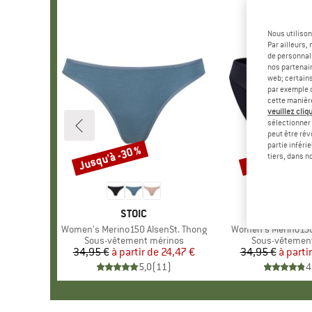
Nous utilison
Par ailleurs
de personnali
nos partenair
web; certain
par exemple c
cette manièr
veuillez cliqu
sélectionner 
peut être rév
partie inféri
Jusqu'à -30 %
Jusqu'à -30 %
Remise
Remise
tiers, dans n
MARQUE
STOIC
MAR
STOI
Article
Women's Merino150 AlsenSt. Thong
Article
Women's Merino150 
Product group
Sous-vêtement mérinos
Product group
Sous-vêtemen
34,95 €
à partir de
Prix
Prix réduit
24,47 €
34,95 €
à parti
Pr
Pr
5,0
(
11
)
4