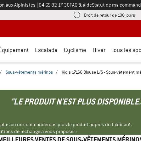
Appelez-nous au
on aux Alpinistes
|
04 65 82 17 36
FAQ & aide
Statut de ma command
e les informations de paiement ici ! Ouvre une boîte d'information
Tro
Droit de retour de 100 jours
Équipement
Escalade
Cyclisme
Hiver
Tous les spo
/
Sous-vêtements mérinos
/
Kid's 17166 Blouse L/S - Sous-vêtement m
"LE PRODUIT N'EST PLUS DISPONIBLE.
s plus ou ne commanderons plus le produit auprès du fabricant.
tions de rechange à vous proposer :
MEILLEURES VENTES DE SOUS-VÊTEMENTS MÉRINO