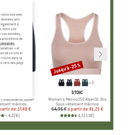
 notre site web.
e données afin
t également à
z notre site
er vos données,
us procédions de
écessaires,
ramètres » et
on de ce site et
 trouve dans la
rts vers des pays
-50 %
Jusqu'à -25 %
Remise
+
2
+
3
RQUE
ER PEAK
MARQUE
STOIC
 PineconeHe. Boxer
Article
Women's Merino150 AlsenSt. Bra
group
ement mérinos
Product group
Sous-vêtement mérinos
partir de
Prix
Prix réduit
17,48 €
54,95 €
à partir de
Prix
Prix réduit
41,21 €
4,2
(
6
)
4,5
(
118
)