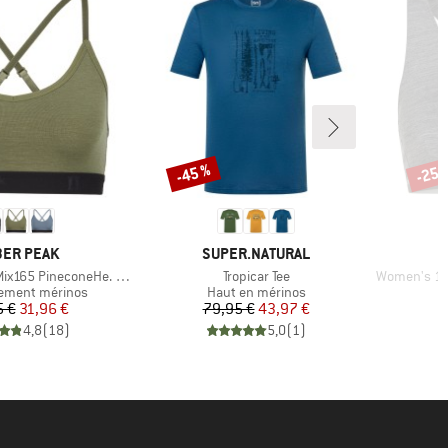
-45 %
-25 
Remise
Remi
QUE
MARQUE
ER PEAK
SUPER.NATURAL
Article
Article
5 PineconeHe. Soft Bra
Tropicar Tee
Women's 125 C
group
Product group
ement mérinos
Haut en mérinos
Prix
Prix réduit
Prix
Prix réduit
5 €
31,96 €
79,95 €
43,97 €
4,8
(
18
)
5,0
(
1
)