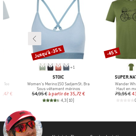
Jusqu'à -35 %
-45 %
Remise
Remise
+
1
MARQUE
MARQUE
L
STOIC
SUPER.NA
Article
Article
s Tee
Women's Merino150 SadjemSt. Bra
Wander Whe
Product group
Product gr
s
Sous-vêtement mérinos
Haut en m
duit
Prix
Prix réduit
Pr
Pr
9,47 €
54,95 €
à partir de
35,72 €
79,95 €
4
)
4,3
(
10
)