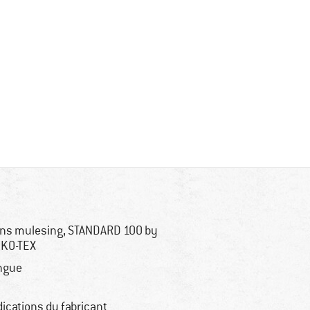
ns mulesing, STANDARD 100 by
KO-TEX
ngue
dications du fabricant