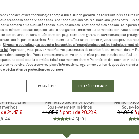
s des cookies et des technologies comparables afin de garantir les fonctions nécessaires de
, nous proposons des services et des fonctions supplémentaires, nous analysons notre flux d
ser le contenu et la publicité et nous fournissons des fonctions médias sociaux. Cela perme
es de médias sociaux, de publicité et d'analyse de s'informer sur la manière dont vous utilise
s de ces partenaires sont situés dans des pays tiers sans garanties suffisantes pour protég
ontre l'accès par les autorités. En cliquant sur « Tout sélectionner », vous acceptez que no
e.
Si vous ne souhaitez pas accepter les cookies à l’exception des cookies techniquement n
er ici
. Cependant, vous pouvez modifier vos paramètres de cookies à tout moment dans « Pa
certaines catégories. Votre consentement est volontaire, n’est pas nécessaire pour l’utilisati
oqué ou accordé pour la première fois à tout moment dans « Paramètres des cookies », qui se
eure de notre site. Vous trouverez plus d'informations, également sur les risques des transfe
Jusqu'à -55 %
Jusqu'à 
Remise
Remise
otre
déclaration de protection des données
.
+
2
+
9
PARAMÈTRES
TOUT SÉLECTIONNER
QUE
C
MARQUE
STOIC
MA
HEB
AlsenSt. Brief
Article
Merino150 SadjemSt. Boxer
Article
MerinoMix165
t mérinos
Product group
Sous-vêtement mérinos
Product 
Sous-vêt
r de
ix
ix réduit
24,47 €
44,95 €
à partir de
Prix
Prix réduit
20,23 €
34,95 €
à 
,8
(
44
)
4,6
(
19
)