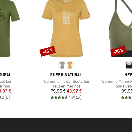
-45 %
-20 %
Remise
Remise
MARQUE
MAR
TURAL
SUPER.NATURAL
HEB
Article
Article
el Tee
Women's Flower Boots Tee
Women's MerinoMix16
oup
Product group
Product 
érinos
Haut en mérinos
Sous-vêt
ix
ix réduit
Prix
Prix réduit
3,97 €
79,95 €
43,97 €
39,9
0,0
(
0
)
4,7
(
15
)