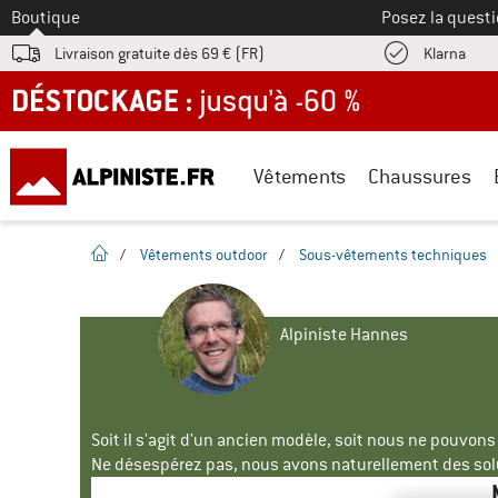
Vers le
Boutique
Posez la questi
Trouv
Livraison gratuite dès 69 € (FR)
Klarna
DÉSTOCKAGE : jusqu'à -60 %
Vêtements
Chaussures
Page d'accueil
/
Vêtements outdoor
/
Sous-vêtements techniques
Alpiniste Hannes
Soit il s'agit d'un ancien modèle, soit nous ne pouvon
Ne désespérez pas, nous avons naturellement des solu