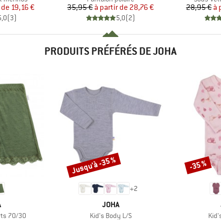
ix
ix réduit
Prix
Prix réduit
r de
19,16 €
35,95 €
à partir de
28,76 €
28,95 €
à 
5,0
(
3
)
5,0
(
2
)
PRODUITS PRÉFÉRÉS DE JOHA
Jusqu'à -35 %
-35 %
Remise
Remise
+
2
QUE
MARQUE
A
JOHA
Article
Artic
ts 70/30
Kid's Body L/S
Kid'