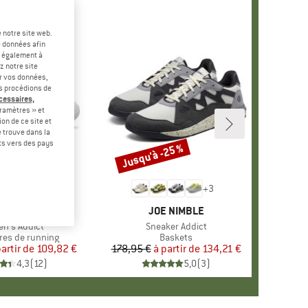
 notre site web.
e données afin
t également à
z notre site
er vos données,
us procédions de
écessaires,
ramètres » et
on de ce site et
 trouve dans la
rts vers des pays
-35 %
Jusqu'à -25 %
Remise
+
3
RQUE
 NIMBLE
MARQUE
JOE NIMBLE
e
n's Addict
Article
Sneaker Addict
group
es de running
Product group
Baskets
partir de
Prix
Prix réduit
109,82 €
178,95 €
à partir de
Prix
Prix réduit
134,21 €
4,3
(
12
)
5,0
(
3
)