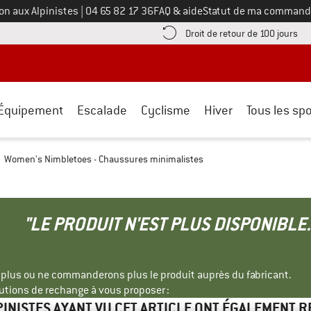
Appelez-nous au
on aux Alpinistes
|
04 65 82 17 36
FAQ & aide
Statut de ma command
e les informations de paiement ici ! Ouvre une boîte d'information
Tro
Droit de retour de 100 jours
Équipement
Escalade
Cyclisme
Hiver
Tous les spo
Women's Nimbletoes - Chaussures minimalistes
"LE PRODUIT N'EST PLUS DISPONIBLE.
s plus ou ne commanderons plus le produit auprès du fabricant.
tions de rechange à vous proposer :
PINISTES AYANT VU CET ARTICLE ONT ÉGALEMENT 