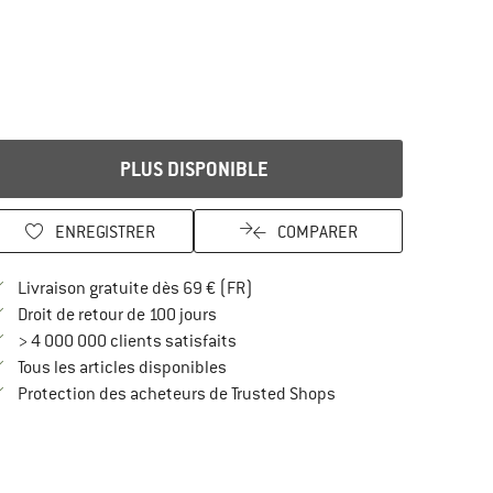
PLUS DISPONIBLE
ENREGISTRER
COMPARER
Trouve les infos sur la livraison 
Livraison gratuite dès 69 € (FR)
Trouve les informations de paiement i
Droit de retour de 100 jours
> 4 000 000 clients satisfaits
Tous les articles disponibles
Trouve toutes les infos
Protection des acheteurs de Trusted Shops