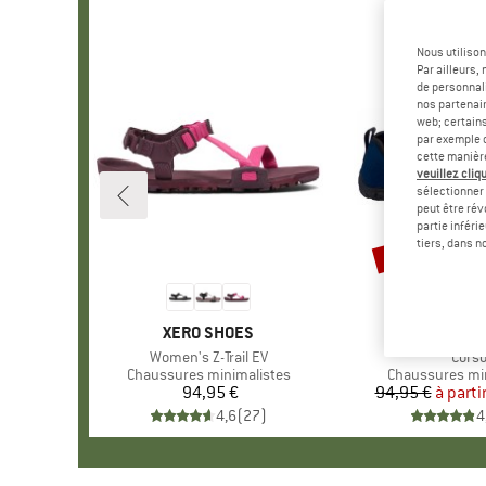
Nous utilison
Par ailleurs
de personnali
nos partenair
web; certain
par exemple c
cette manièr
veuillez cliqu
sélectionner 
peut être rév
partie inféri
Jusqu'à -35 %
Remise
tiers, dans n
MARQUE
XERO SHOES
MARQ
BALL
Article
Women's Z-Trail EV
Articl
Cors
Product group
Chaussures minimalistes
Product group
Chaussures mi
94,95 €
Prix
94,95 €
à parti
Pr
Pr
4,6
(
27
)
4