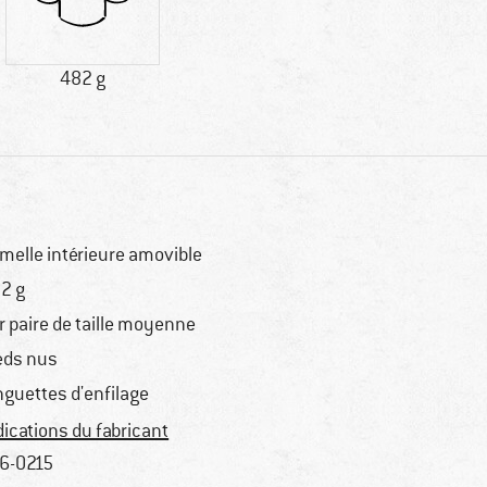
482 g
melle intérieure amovible
2 g
r paire de taille moyenne
eds nus
nguettes d'enfilage
dications du fabricant
6-0215