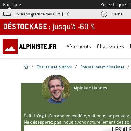
Vers le
Boutique
Posez la questi
Trouv
Livraison gratuite dès 69 € (FR)
Klarna
DÉSTOCKAGE : jusqu'à -60 %
Vêtements
Chaussures
Page d'accueil
/
Chaussures outdoor
/
Chaussures minimalistes
/
Alpiniste Hannes
Soit il s'agit d'un ancien modèle, soit nous ne pouvon
Ne désespérez pas, nous avons naturellement des solu
LES AL