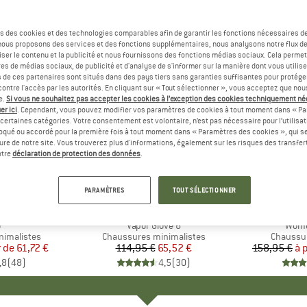
s des cookies et des technologies comparables afin de garantir les fonctions nécessaires de
, nous proposons des services et des fonctions supplémentaires, nous analysons notre flux d
ser le contenu et la publicité et nous fournissons des fonctions médias sociaux. Cela perme
es de médias sociaux, de publicité et d'analyse de s'informer sur la manière dont vous utilise
s de ces partenaires sont situés dans des pays tiers sans garanties suffisantes pour protég
ontre l'accès par les autorités. En cliquant sur « Tout sélectionner », vous acceptez que no
e.
Si vous ne souhaitez pas accepter les cookies à l’exception des cookies techniquement n
er ici
. Cependant, vous pouvez modifier vos paramètres de cookies à tout moment dans « Pa
certaines catégories. Votre consentement est volontaire, n’est pas nécessaire pour l’utilisati
oqué ou accordé pour la première fois à tout moment dans « Paramètres des cookies », qui se
eure de notre site. Vous trouverez plus d'informations, également sur les risques des transfe
Jusqu'à 
-43 %
Remise
Remise
otre
déclaration de protection des données
.
PARAMÈTRES
TOUT SÉLECTIONNER
UE
OP
MARQUE
MERRELL
MA
JOE
e
o
Article
Vapor Glove 6
Articl
Wome
nimalistes
Product group
Chaussures minimalistes
Product 
Chaussur
r de
ix
ix réduit
61,72 €
114,95 €
Prix
Prix réduit
65,52 €
158,95 €
à 
,8
(
48
)
4,5
(
30
)