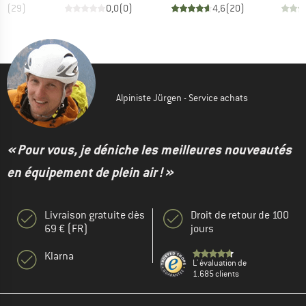
,8
(
29
)
0,0
(
0
)
4,6
(
20
)
Alpiniste Jürgen - Service achats
« Pour vous, je déniche les meilleures nouveautés
en équipement de plein air ! »
Livraison gratuite dès
Droit de retour de 100
69 € (FR)
jours
Klarna
L' évaluation de
1.685 clients