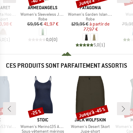
Jusqu'à -40 %
-40 %
-30
MARQUE
MARQUE
BARET
ARMEDANGELS
PATAGONIA
Article
Article
Arti
d Jacket
Women's Sleeveless Jersey Midi Dress
Women's Garden Island Dress
Wom
roup
Product group
Product group
sport
Robe
Robe
ix
ix réduit
Prix
Prix réduit
Prix
Prix réduit
3,98 €
69,95 €
41,97 €
129,95 €
à partir de
79,95
77,97 €
5,0
(
1
)
0,0
(
0
)
5,0
(
1
)
CES PRODUITS SONT PARFAITEMENT ASSORTIS
 -67 %
Jusqu'à -45 %
-25 %
-30
Remise
Remise
Rem
QUE
MARQUE
MARQUE
M
C
STOIC
JACK WOLFSKIN
M
Article
Article
Article
t. Shorts
Women's Merino135 AnebySt. Top
Women's Desert Skort
Women's Vi
uct group
Product group
Product group
Pro
Sous-vêtement mérinos
Jupe-short
Com