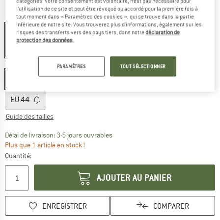
catégories. Votre consentement est volontaire, n’est pas nécessaire pour
l’utilisation de ce site et peut être révoqué ou accordé pour la première fois à
Couleur:
Amber
tout moment dans « Paramètres des cookies », qui se trouve dans la partie
inférieure de notre site. Vous trouverez plus d'informations, également sur les
risques des transferts vers des pays tiers, dans notre
déclaration de
protection des données
.
-60 %
-60 %
Taille: EU
34
PARAMÈTRES
TOUT SÉLECTIONNER
EU
34
EU
36
EU
38
EU
40
EU
42
EU
44
Guide des tailles
Le lien s'ouvre dans une boîte d'inf
Délai de livraison: 3-5 jours ouvrables
Plus que 1 article en stock !
Quantité:
AJOUTER AU PANIER
ENREGISTRER
COMPARER