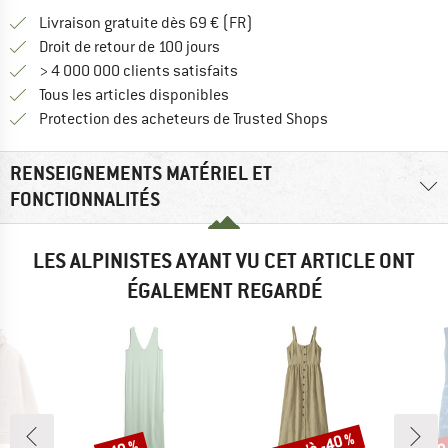
Trouve les infos sur la livrais
Livraison gratuite dès 69 € (FR)
Trouve les informations de paiemen
Droit de retour de 100 jours
> 4 000 000 clients satisfaits
Tous les articles disponibles
Trouve toutes les i
Protection des acheteurs de Trusted Shops
RENSEIGNEMENTS MATÉRIEL ET
FONCTIONNALITÉS
LES ALPINISTES AYANT VU CET ARTICLE ONT
ÉGALEMENT REGARDÉ
Remise
Remise
Rem