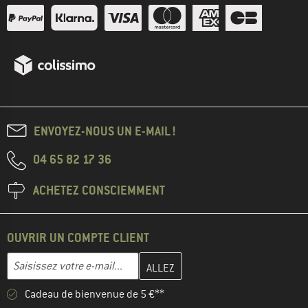
ENVOYEZ-NOUS UN E-MAIL !
04 65 82 17 36
ACHETEZ CONSCIEMMENT
OUVRIR UN COMPTE CLIENT
Entrez votre adresse e-mail ici et créez votre compte client à la 
Adresse e-mail
Cadeau de bienvenue de 5 €**