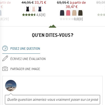
ix
ix réduit
Prix
Prix réduit
Prix
Prix réduit
artir de
44,95 €
33,71 €
69,95 €
à partir de
89,95
 €
38,47 €
4,6
(
8
)
,8
(
29
)
0,0
(
0
)
QU'EN DITES-VOUS ?
POSEZ UNE QUESTION
ÉCRIVEZ UNE ÉVALUATION
PARTAGER UNE IMAGE