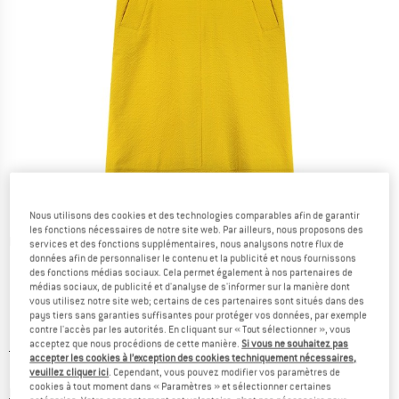
Nous utilisons des cookies et des technologies comparables afin de garantir
les fonctions nécessaires de notre site web. Par ailleurs, nous proposons des
Photos détaillées
services et des fonctions supplémentaires, nous analysons notre flux de
données afin de personnaliser le contenu et la publicité et nous fournissons
des fonctions médias sociaux. Cela permet également à nos partenaires de
médias sociaux, de publicité et d'analyse de s'informer sur la manière dont
vous utilisez notre site web; certains de ces partenaires sont situés dans des
pays tiers sans garanties suffisantes pour protéger vos données, par exemple
contre l'accès par les autorités. En cliquant sur « Tout sélectionner », vous
acceptez que nous procédions de cette manière.
Si vous ne souhaitez pas
Prix initial :
Prix:
129,95
€
accepter les cookies à l’exception des cookies techniquement nécessaires,
51,98
€
TVA incl.
veuillez cliquer ici
. Cependant, vous pouvez modifier vos paramètres de
cookies à tout moment dans « Paramètres » et sélectionner certaines
Informations sur les frais de livraison. Ouvre une bo
hors Frais de livraison