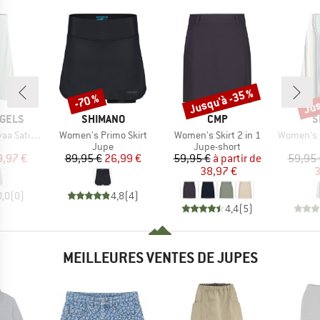
Jusqu'à -35 %
Jus
-70 %
Remise
Remise
Rem
MARQUE
MARQUE
M
GELS
SHIMANO
CMP
S
Article
Article
Article
 Slip-Skirt
Women's Primo Skirt
Women's Skirt 2 in 1
Women's Padm
uct group
Product group
Product group
Jupe
Jupe-short
ix
ix réduit
Prix
Prix réduit
Prix
Prix réduit
9,97 €
89,95 €
26,99 €
59,95 €
à partir de
59,95 
38,97 €
3
0,0
(
0
)
4,8
(
4
)
4,4
(
5
)
MEILLEURES VENTES DE JUPES