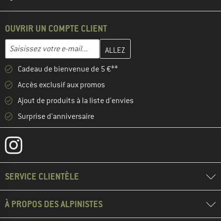
OUVRIR UN COMPTE CLIENT
Entrez votre adresse e-mail ici et créez votre compte client à la 
Adresse e-mail
Cadeau de bienvenue de 5 €**
Accès exclusif aux promos
Ajout de produits à la liste d'envies
Surprise d'anniversaire
SERVICE CLIENTÈLE
À PROPOS DES ALPINISTES