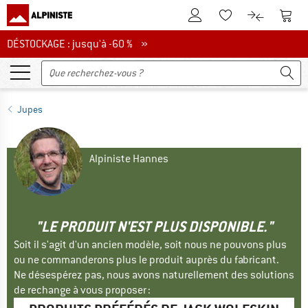
Vers le compte client
Vers 
Vers la liste d'env
Vers le com
DÉSTOCKAGE : jusqu'à -60 %
DÉSTOCKAGE : jusqu'à -60 % »
Jupes
Alpiniste Hannes
"LE PRODUIT N'EST PLUS DISPONIBLE."
Soit il s'agit d'un ancien modèle, soit nous ne pouvons plus
ou ne commanderons plus le produit auprès du fabricant.
Ne désespérez pas, nous avons naturellement des solutions
de rechange à vous proposer :