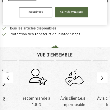
Trouve les infos sur la livrais
Livraison gratuite dès 69 € (FR)
PARAMÈTRES
TOUT SÉLECTIONNER
Trouve les informations de paiemen
Droit de retour de 100 jours
> 4 000 000 clients satisfaits
Tous les articles disponibles
Trouve toutes les i
Protection des acheteurs de Trusted Shops
VUE D'ENSEMBLE
0 g
recommandé à
Avis client.e.s:
Avis cl
100 %
imperméable
lé