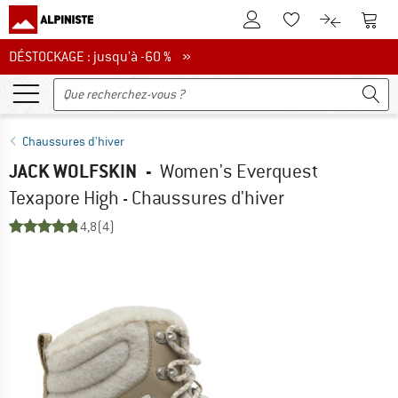
Vers le compte client
Vers 
Vers la liste d'env
Vers le com
DÉSTOCKAGE : jusqu'à -60 %
DÉSTOCKAGE : jusqu'à -60 % »
Chaussures d'hiver
JACK WOLFSKIN
-
Women's Everquest
Texapore High - Chaussures d'hiver
4,8
(4)