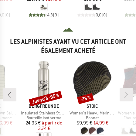
0,0
(
0
)
4,3
(
9
)
0,0
(
0
)
LES ALPINISTES AYANT VU CET ARTICLE ONT
ÉGALEMENT ACHETÉ
Jusqu'à -85 %
-75 %
Remise
Remise
QUE
MARQUE
MARQUE
C
BERGFREUNDE
STOIC
Article
Article
Article
iSt. Vest
Insulated Stainless Steel Bottle 500ml
Women's Heavy MerinoKnit MMXX. Laisdalen Beanie
Women's C
Product group
Product group
Produc
manches
Bouteille isotherme
Bonnet
Chauss
ix
ix réduit
Prix
Prix réduit
Prix
Prix réduit
6,99 €
24,95 €
à partir de
59,95 €
14,99 €
1
3,74 €