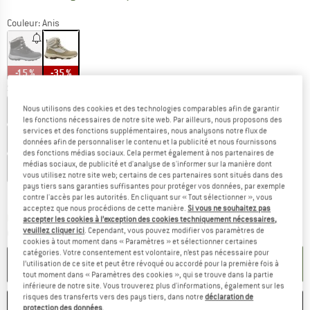
Couleur:
Anis
-15 %
-35 %
Sélectionner taille:
EU
35,5
EU
36
EU
37
EU
37,5
EU
38
Nous utilisons des cookies et des technologies comparables afin de garantir
les fonctions nécessaires de notre site web. Par ailleurs, nous proposons des
services et des fonctions supplémentaires, nous analysons notre flux de
EU
39
EU
39,5
EU
40
EU
40,5
données afin de personnaliser le contenu et la publicité et nous fournissons
des fonctions médias sociaux. Cela permet également à nos partenaires de
médias sociaux, de publicité et d'analyse de s'informer sur la manière dont
EU
41
EU
42
EU
42,5
EU
43
vous utilisez notre site web; certains de ces partenaires sont situés dans des
pays tiers sans garanties suffisantes pour protéger vos données, par exemple
Guide des tailles
contre l'accès par les autorités. En cliquant sur « Tout sélectionner », vous
acceptez que nous procédions de cette manière.
Si vous ne souhaitez pas
Le lien s'ouvre dans une boîte d'inf
Délai de livraison: 3-5 jours ouvrables
accepter les cookies à l’exception des cookies techniquement nécessaires,
veuillez cliquer ici
. Cependant, vous pouvez modifier vos paramètres de
Quantité:
cookies à tout moment dans « Paramètres » et sélectionner certaines
catégories. Votre consentement est volontaire, n’est pas nécessaire pour
AJOUTER AU PANIER
l’utilisation de ce site et peut être révoqué ou accordé pour la première fois à
tout moment dans « Paramètres des cookies », qui se trouve dans la partie
inférieure de notre site. Vous trouverez plus d'informations, également sur les
risques des transferts vers des pays tiers, dans notre
déclaration de
ENREGISTRER
COMPARER
protection des données
.