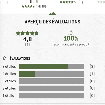
5,0
(
2
)
5,0
(
3
)
4,4
(
16
)
APERÇU DES ÉVALUATIONS
100%
4,8
(4)
recommandent ce produit
ÉVALUATIONS
5 étoiles
(3)
4 étoiles
(1)
3 étoiles
(0)
2 étoiles
(0)
1 étoile
(0)