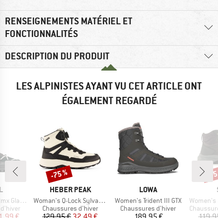
RENSEIGNEMENTS MATÉRIEL ET
FONCTIONNALITÉS
DESCRIPTION DU PRODUIT
LES ALPINISTES AYANT VU CET ARTICLE ONT
ÉGALEMENT REGARDÉ
-75 %
-75
Remise
Rem
UE
MARQUE
MARQUE
L
HEBER PEAK
LOWA
Article
Article
Article
s Waterproof
Woman's Q-Lock SylvaHe. Winter WP Boots
Women's Trident III GTX
Women's Sälka
up
Product group
Product group
Product g
d'hiver
Chaussures d'hiver
Chaussures d'hiver
Chaussures
ix
ix réduit
Prix
Prix réduit
Prix
1,99 €
129,95 €
32,49 €
189,95 €
119,9