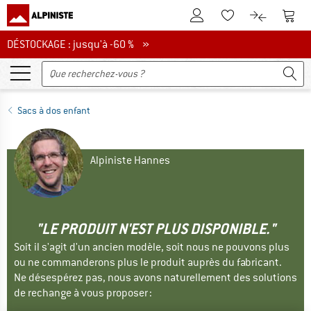
Vers le compte client
Vers 
Vers la liste d'env
Vers le com
DÉSTOCKAGE : jusqu'à -60 %
DÉSTOCKAGE : jusqu'à -60 % »
Sacs à dos enfant
Alpiniste Hannes
"LE PRODUIT N'EST PLUS DISPONIBLE."
Soit il s'agit d'un ancien modèle, soit nous ne pouvons plus
ou ne commanderons plus le produit auprès du fabricant.
Ne désespérez pas, nous avons naturellement des solutions
de rechange à vous proposer :