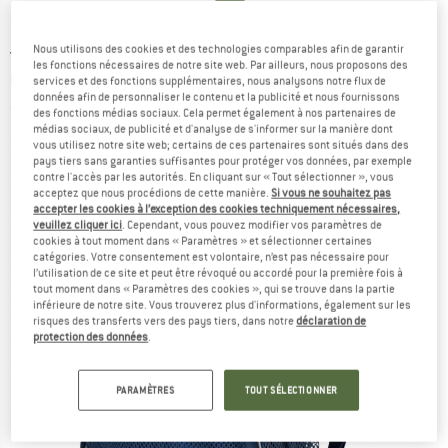
JACK WOLFSKIN
-
Kid's Track Jack 10 - Sac à
Nous utilisons des cookies et des technologies comparables afin de garantir
les fonctions nécessaires de notre site web. Par ailleurs, nous proposons des
dos enfant
services et des fonctions supplémentaires, nous analysons notre flux de
données afin de personnaliser le contenu et la publicité et nous fournissons
(0)
des fonctions médias sociaux. Cela permet également à nos partenaires de
médias sociaux, de publicité et d'analyse de s'informer sur la manière dont
vous utilisez notre site web; certains de ces partenaires sont situés dans des
pays tiers sans garanties suffisantes pour protéger vos données, par exemple
contre l'accès par les autorités. En cliquant sur « Tout sélectionner », vous
acceptez que nous procédions de cette manière.
Si vous ne souhaitez pas
accepter les cookies à l’exception des cookies techniquement nécessaires,
veuillez cliquer ici
. Cependant, vous pouvez modifier vos paramètres de
cookies à tout moment dans « Paramètres » et sélectionner certaines
catégories. Votre consentement est volontaire, n’est pas nécessaire pour
l’utilisation de ce site et peut être révoqué ou accordé pour la première fois à
tout moment dans « Paramètres des cookies », qui se trouve dans la partie
inférieure de notre site. Vous trouverez plus d'informations, également sur les
risques des transferts vers des pays tiers, dans notre
déclaration de
protection des données
.
PARAMÈTRES
TOUT SÉLECTIONNER