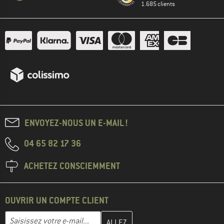
1.685 clients
ENVOYEZ-NOUS UN E-MAIL !
04 65 82 17 36
ACHETEZ CONSCIEMMENT
OUVRIR UN COMPTE CLIENT
Entrez votre adresse e-mail ici et créez votre compte client à la 
Adresse e-mail