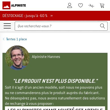
Vers le compte client
Vers 
Vers la liste d'env
Vers le com
DÉSTOCKAGE : jusqu'à -60 %
DÉSTOCKAGE : jusqu'à -60 % »
Tentes 1 place
Alpiniste Hannes
"LE PRODUIT N'EST PLUS DISPONIBLE."
Soit il s'agit d'un ancien modèle, soit nous ne pouvons plus
ou ne commanderons plus le produit auprès du fabricant.
Ne désespérez pas, nous avons naturellement des solutions
de rechange à vous proposer :