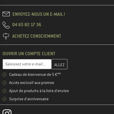
ENVOYEZ-NOUS UN E-MAIL !
04 65 82 17 36
ACHETEZ CONSCIEMMENT
OUVRIR UN COMPTE CLIENT
Entrez votre adresse e-mail ici et créez votre compte client à la 
Adresse e-mail
Cadeau de bienvenue de 5 €**
Accès exclusif aux promos
Ajout de produits à la liste d'envies
Surprise d'anniversaire