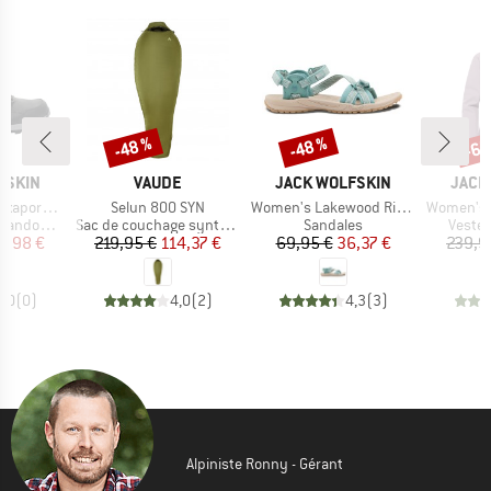
-48 %
-48 %
-65
Remise
Remise
Rem
MARQUE
MARQUE
MARQ
FSKIN
VAUDE
JACK WOLFSKIN
JACK
Article
Article
Article
pore Mid
Selun 800 SYN
Women's Lakewood Ride Sandal
Women's Wispe
Product group
Product group
Produc
ndonnée
Sac de couchage synthétique
Sandales
Veste 
ix
ix réduit
Prix
Prix réduit
Prix
Prix réduit
4,98 €
219,95 €
114,37 €
69,95 €
36,37 €
239,9
0,0
(
0
)
4,0
(
2
)
4,3
(
3
)
Alpiniste Ronny - Gérant