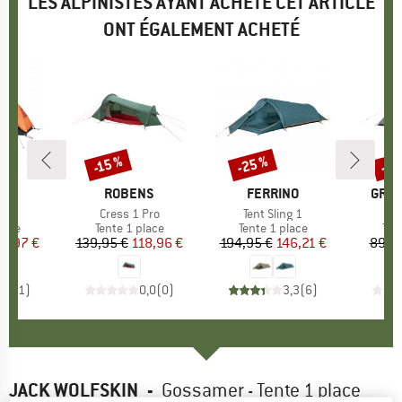
LES ALPINISTES AYANT ACHETÉ CET ARTICLE
ONT ÉGALEMENT ACHETÉ
-25 %
-20
-15 %
Remise
Remise
Rem
UE
NO
MARQUE
ROBENS
MARQUE
FERRINO
MAR
GRAN
lo
Article
Cress 1 Pro
Article
Tent Sling 1
group
lace
Product group
Tente 1 place
Product group
Tente 1 place
Pro
Ten
ix
ix réduit
15,97 €
139,95 €
Prix
Prix réduit
118,96 €
194,95 €
Prix
Prix réduit
146,21 €
89,9
4,0
(
1
)
0,0
(
0
)
3,3
(
6
)
JACK WOLFSKIN
-
Gossamer - Tente 1 place