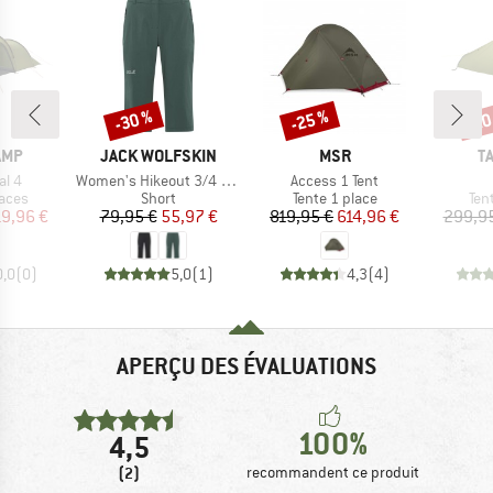
-30 %
-25 %
-20
Remise
Remise
Rem
E
MARQUE
MARQUE
M
AMP
JACK WOLFSKIN
MSR
T
Article
Article
l 4
Women's Hikeout 3/4 Pants
Access 1 Tent
group
Product group
Product group
Pro
laces
Short
Tente 1 place
Ten
ix
ix réduit
Prix
Prix réduit
Prix
Prix réduit
19,96 €
79,95 €
55,97 €
819,95 €
614,96 €
299,9
0,0
(
0
)
5,0
(
1
)
4,3
(
4
)
APERÇU DES ÉVALUATIONS
100%
4,5
(2)
recommandent ce produit