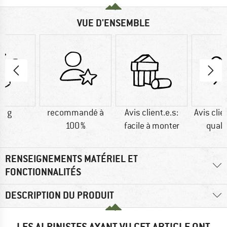
VUE D'ENSEMBLE
0 g
recommandé à
Avis client.e.s:
Avis clie
100 %
facile à monter
quali
RENSEIGNEMENTS MATÉRIEL ET
FONCTIONNALITÉS
DESCRIPTION DU PRODUIT
LES ALPINISTES AYANT VU CET ARTICLE ONT