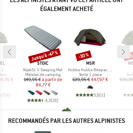
ÉGALEMENT ACHETÉ
Jusqu'à -47 %
-30 %
-25
Remise
Remise
Rem
E
MARQUE
MARQUE
M
EL
STOIC
MSR
W
Article
Article
 1
NijakSt. II Sleeping Mat
Hubba Hubba Bikepack 1
group
Product group
Product group
Pro
lace
Matelas de camping
Tente 1 place
Ten
ix
ix réduit
Prix
Prix réduit
Prix
Prix réduit
99,96 €
149,95 €
à partir de
639,95 €
447,97 €
599,95
84,77 €
4,7
(
6
)
5,0
(
1
)
4,3
(
23
)
RECOMMANDÉS PAR LES AUTRES ALPINISTES