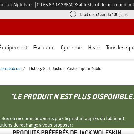
Appelez-nous au
on aux Alpinistes
|
04 65 82 17 36
FAQ & aide
Statut de ma command
e les informations de paiement ici ! Ouvre une boîte d'information
Tro
Droit de retour de 100 jours
Équipement
Escalade
Cyclisme
Hiver
Tous les spo
mperméables
/
Elsberg 2 5L Jacket - Veste imperméable
"LE PRODUIT N'EST PLUS DISPONIBLE.
s plus ou ne commanderons plus le produit auprès du fabricant.
tions de rechange à vous proposer :
PRODUITS PRÉFÉRÉS DE JACK WOLFSKIN