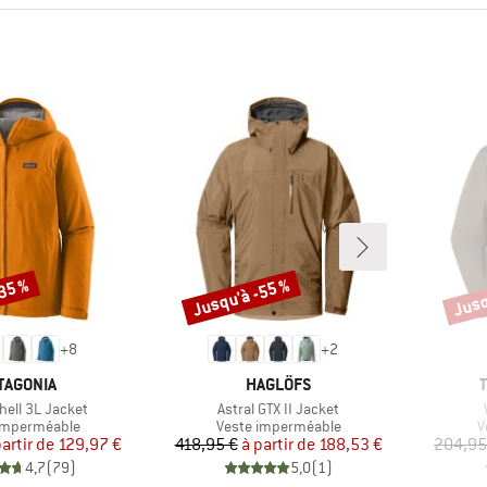
-35 %
Jusqu'à -55 %
Jusq
Remise
Remi
+
8
+
2
RQUE
MARQUE
TAGONIA
HAGLÖFS
Article
hell 3L Jacket
Astral GTX II Jacket
t group
Product group
P
imperméable
Veste imperméable
V
Prix
Prix réduit
Prix
Prix réduit
partir de
129,97 €
418,95 €
à partir de
188,53 €
204,95
4,7
(
79
)
5,0
(
1
)