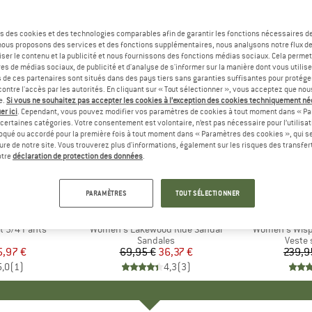
s des cookies et des technologies comparables afin de garantir les fonctions nécessaires de
, nous proposons des services et des fonctions supplémentaires, nous analysons notre flux d
ser le contenu et la publicité et nous fournissons des fonctions médias sociaux. Cela perme
es de médias sociaux, de publicité et d'analyse de s'informer sur la manière dont vous utilise
s de ces partenaires sont situés dans des pays tiers sans garanties suffisantes pour protég
ontre l'accès par les autorités. En cliquant sur « Tout sélectionner », vous acceptez que no
e.
Si vous ne souhaitez pas accepter les cookies à l’exception des cookies techniquement n
er ici
. Cependant, vous pouvez modifier vos paramètres de cookies à tout moment dans « Pa
certaines catégories. Votre consentement est volontaire, n’est pas nécessaire pour l’utilisati
oqué ou accordé pour la première fois à tout moment dans « Paramètres des cookies », qui se
eure de notre site. Vous trouverez plus d'informations, également sur les risques des transfe
-48 %
-65 %
Remise
Remise
otre
déclaration de protection des données
.
PARAMÈTRES
TOUT SÉLECTIONNER
FSKIN
MARQUE
JACK WOLFSKIN
MARQ
JACK
t 3/4 Pants
Article
Women's Lakewood Ride Sandal
Article
Women's Wispe
uct group
Product group
Sandales
Produ
Veste 
ix
ix réduit
5,97 €
69,95 €
Prix
Prix réduit
36,37 €
239,9
5,0
(
1
)
4,3
(
3
)