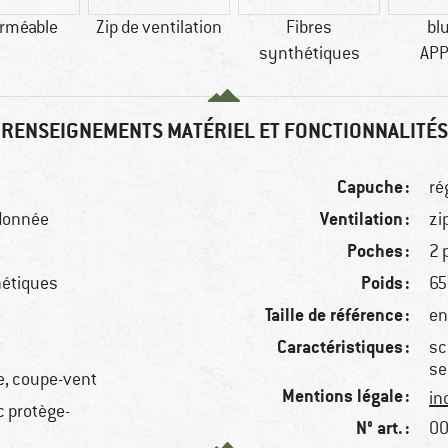
rméable
Zip de ventilation
Fibres
bl
synthétiques
AP
RENSEIGNEMENTS MATÉRIEL ET FONCTIONNALITÉS
Capuche :
ré
Ventilation :
ndonnée
zi
Poches :
2 
Poids :
hétiques
65
Taille de référence :
en
Caractéristiques :
sc
se
e, coupe-vent
Mentions légale :
in
c protège-
N° art. :
00