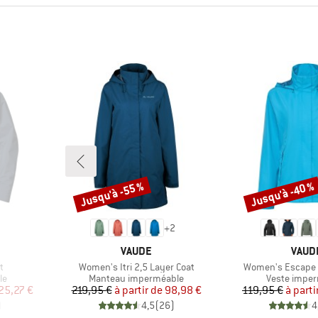
Jusqu'à -55 %
Jusqu'à -40 %
Remise
Remise
+
2
MARQUE
MARQ
VAUDE
VAUD
Article
Article
t
Women's Itri 2,5 Layer Coat
Women's Escape 
Product group
Product gro
le
Manteau imperméable
Veste impe
duit
Prix
Prix réduit
Pr
Pr
25,27 €
219,95 €
à partir de
98,98 €
119,95 €
à parti
)
4,5
(
26
)
4