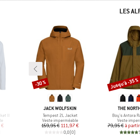
LES AL
Jusqu'à -35 %
-30 %
Remise
Remise
MARQUE
MARQUE
JACK WOLFSKIN
THE NORTH
Article
Article
ket II
Tempest 2L Jacket
Boy's Antora R
Product group
Product gro
le
Veste imperméable
Veste impe
duit
Prix
Prix réduit
Pr
Pr
 €
159,95 €
111,97 €
79,95 €
à parti
)
0,0
(
0
)