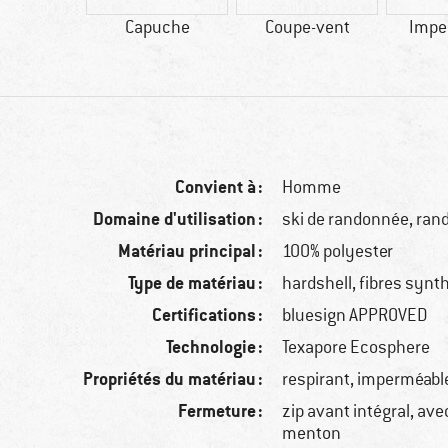
57 g
Capuche
Coupe-vent
Impe
Convient à :
Homme
Domaine d'utilisation :
ski de randonnée, ra
Matériau principal :
100% polyester
Type de matériau :
hardshell, fibres synt
Certifications :
bluesign APPROVED
Technologie :
Texapore Ecosphere
Propriétés du matériau :
respirant, imperméabl
Fermeture :
zip avant intégral, ave
menton