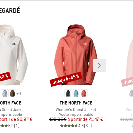
REGARDÉ
-30 %
Jusqu'à -45 %
Jusq
Remise
Remi
+
4
UE
MARQUE
NORTH FACE
THE NORTH FACE
Article
Arti
 Quest Jacket
Women's Quest Jacket
Wom
t group
Product group
P
imperméable
Veste imperméable
V
Prix
Prix réduit
Prix
Prix réduit
partir de
90,97 €
129,95 €
à partir de
71,47 €
119,95
5,0
(
1
)
4,6
(
31
)