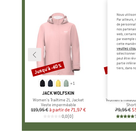
Nous utilison
Par ailleurs
de personnali
nos partenair
web; certain
par exemple c
cette manièr
veuillez cliqu
sélectionner 
peut être rév
partie inféri
Jusqu'à -40 %
-30 %
Remise
Remise
tiers, dans n
+
1
MARQUE
JACK WOLFSKIN
MARQUE
JACK WOL
Article
Women's Trailtime 2L Jacket
Article
Women's Hikeou
Product group
Veste imperméable
Prod
Short
119,95 €
à partir de
Prix
Prix réduit
71,97 €
79,95 €
Pr
Pr
5
0,0
(
0
)