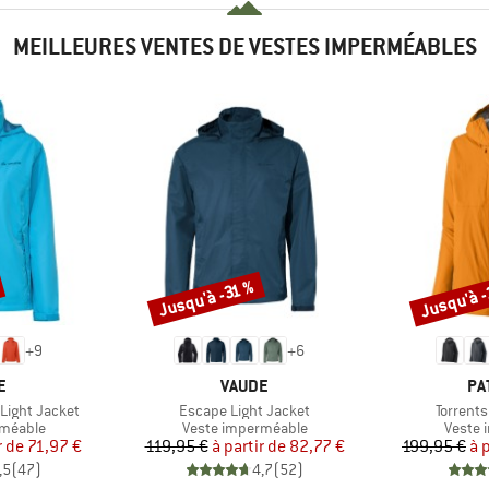
MEILLEURES VENTES DE VESTES IMPERMÉABLES
Jusqu'à 
Jusqu'à -31 %
Remise
Remise
+
9
+
6
UE
MARQUE
MA
E
VAUDE
PA
Article
Article
Light Jacket
Escape Light Jacket
Torrents
up
Product group
Produc
rméable
Veste imperméable
Veste 
ix
ix réduit
Prix
Prix réduit
r de
71,97 €
119,95 €
à partir de
82,77 €
199,95 €
à 
,5
(
47
)
4,7
(
52
)