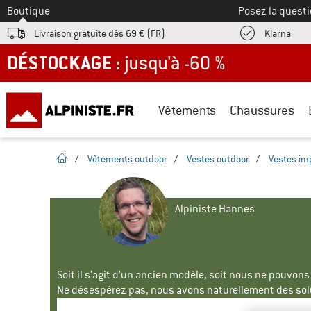
Vers le
Boutique
Posez la questi
Trouv
Livraison gratuite dès 69 € (FR)
Klarna
DÉSTOCKAGE : jusqu'à -60 %
Vêtements
Chaussures
Page d'accueil
/
Vêtements outdoor
/
Vestes outdoor
/
Vestes i
Alpiniste Hannes
Soit il s'agit d'un ancien modèle, soit nous ne pouvon
Ne désespérez pas, nous avons naturellement des solu