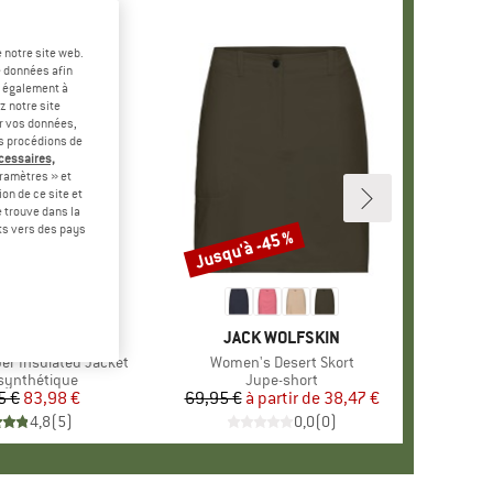
 notre site web.
e données afin
t également à
z notre site
er vos données,
us procédions de
écessaires,
ramètres » et
on de ce site et
 trouve dans la
rts vers des pays
Jusqu'à -45 %
Remise
UE
 WOLFSKIN
MARQUE
JACK WOLFSKIN
r Insulated Jacket
Article
Women's Desert Skort
ct group
synthétique
Product group
Jupe-short
5 €
Prix
Prix réduit
83,98 €
69,95 €
à partir de
Prix
Prix réduit
38,47 €
4,8
(
5
)
0,0
(
0
)