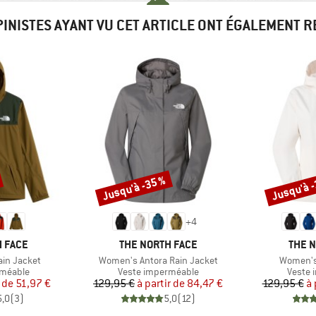
PINISTES AYANT VU CET ARTICLE ONT ÉGALEMENT 
Jusqu'à -35 %
Jusqu'à 
Remise
Remise
+
4
MARQUE
MARQ
 FACE
THE NORTH FACE
THE 
Article
Article
ain Jacket
Women's Antora Rain Jacket
Women's
up
Product group
Produc
rméable
Veste imperméable
Veste 
ix
ix réduit
Prix
Prix réduit
r de
51,97 €
129,95 €
à partir de
84,47 €
129,95 €
à 
5,0
(
3
)
5,0
(
12
)