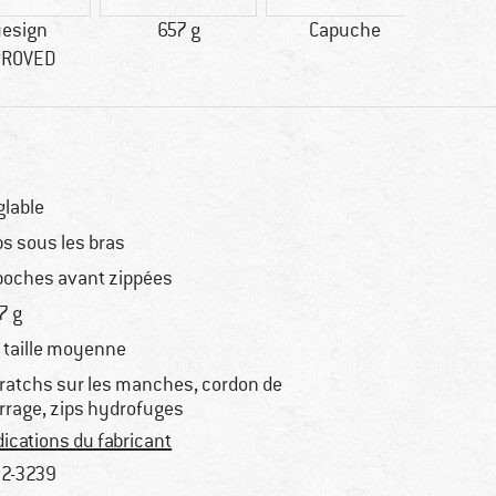
uesign
657 g
Capuche
Cou
PROVED
glable
ps sous les bras
poches avant zippées
7 g
 taille moyenne
ratchs sur les manches, cordon de
rrage, zips hydrofuges
dications du fabricant
2-3239