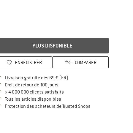
PLUS DISPONIBLE
ENREGISTRER
COMPARER
Trouve les infos sur la livraison 
Livraison gratuite dès 69 € (FR)
Trouve les informations de paiement i
Droit de retour de 100 jours
> 4 000 000 clients satisfaits
Tous les articles disponibles
Trouve toutes les infos
Protection des acheteurs de Trusted Shops