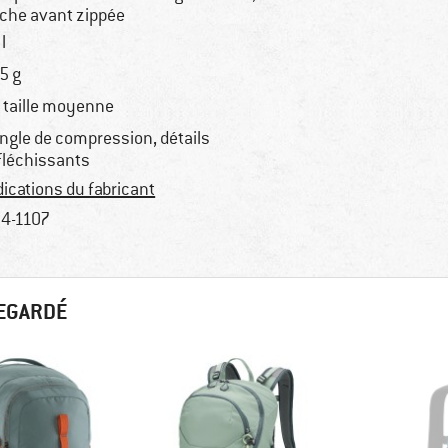
che avant zippée
l
5 g
 taille moyenne
ngle de compression, détails
fléchissants
dications du fabricant
4-1107
REGARDÉ