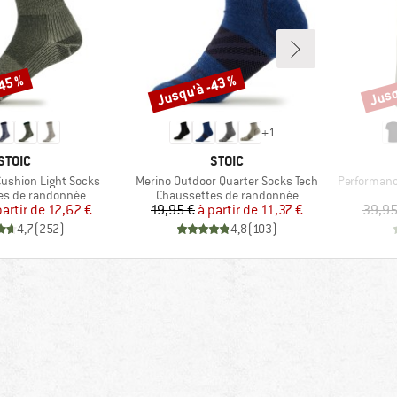
-45 %
Jusqu'à -43 %
Jusq
Remise
Remi
+
1
MARQUE
MARQUE
STOIC
STOIC
Article
Article
Cushion Light Socks
Merino Outdoor Quarter Socks Tech
Performanc
roup
Product group
es de randonnée
Chaussettes de randonnée
Prix
Prix réduit
Prix
Prix réduit
partir de
12,62 €
19,95 €
à partir de
11,37 €
39,95
4,7
(
252
)
4,8
(
103
)