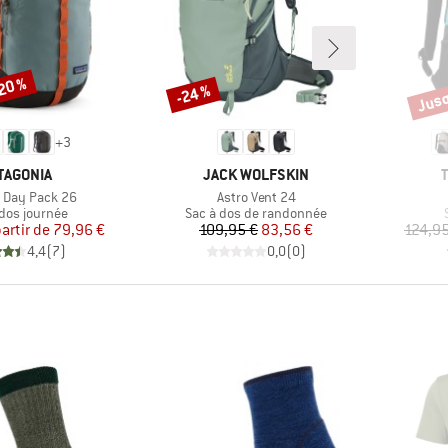
-20 %
Jusq
-24 %
Remise
Remi
+
3
RQUE
MARQUE
TAGONIA
JACK WOLFSKIN
Article
o Day Pack 26
Astro Vent 24
ct group
Product group
 dos journée
Sac à dos de randonnée
Prix
Prix réduit
Prix
Prix réduit
partir de
79,96 €
109,95 €
83,56 €
124,95
4,4
(
7
)
0,0
(
0
)