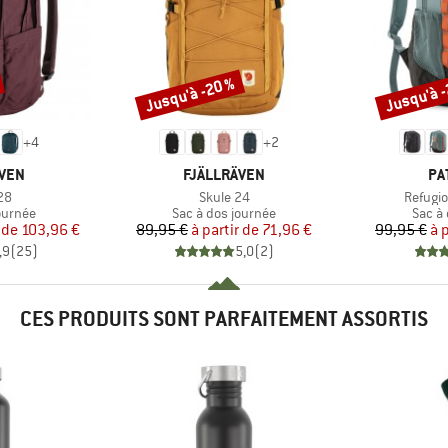
Jusqu'à -20 %
Jusqu'à 
Remise
Remise
+
4
+
2
MARQUE
MA
ÄVEN
FJÄLLRÄVEN
PA
Article
Article
28
Skule 24
Refugi
oup
Product group
Produ
ournée
Sac à dos journée
Sac à
ix
ix réduit
Prix
Prix réduit
 de
103,96 €
89,95 €
à partir de
71,96 €
99,95 €
à 
,9
(
25
)
5,0
(
2
)
CES PRODUITS SONT PARFAITEMENT ASSORTIS