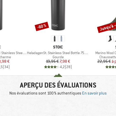
Jusqu'à 
-60 %
Remise
Remise
QUE
MARQUE
C
STOIC
Article
Article
ess Steel Bottle 1L
HeladagenSt. Stainless Steel Bottle 750ml
Merino Wool 
up
Product group
Product g
otherme
Gourde
Chaussett
ix
ix réduit
Prix
Prix réduit
3,98 €
19,95 €
7,98 €
22,95 €
à 
,5
(
34
)
4,2
(
28
)
APERÇU DES ÉVALUATIONS
Nos évaluations sont 100 % authentiques
En savoir plus