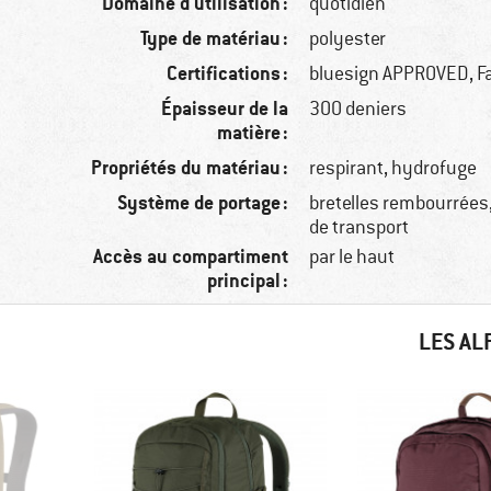
Domaine d'utilisation :
quotidien
Type de matériau :
polyester
Certifications :
bluesign APPROVED, Fa
Épaisseur de la
300 deniers
matière :
Propriétés du matériau :
respirant, hydrofuge
Système de portage :
bretelles rembourrées
de transport
Accès au compartiment
par le haut
principal :
LES AL