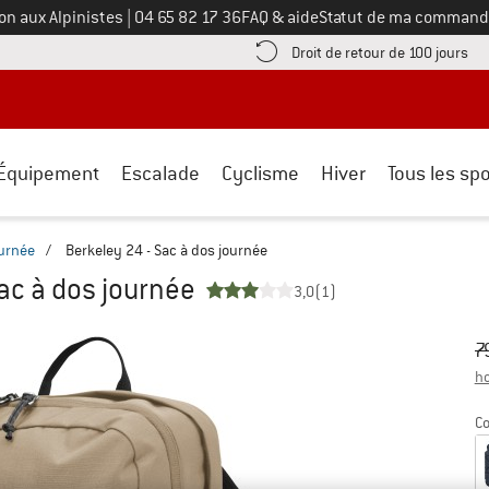
Appelez-nous au
on aux Alpinistes
|
04 65 82 17 36
FAQ & aide
Statut de ma command
e les informations de paiement ici ! Ouvre une boîte d'information
Tro
Droit de retour de 100 jours
Équipement
Escalade
Cyclisme
Hiver
Tous les spo
ournée
/
Berkeley 24 - Sac à dos journée
Sac à dos journée
3,0
(1)
Pr
Pr
7
ho
Co