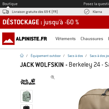
Vers le
Boutique
Posez la questi
Trouv
Livraison gratuite dès 69 € (FR)
Klarna
DÉSTOCKAGE : jusqu'à -60 %
Vêtements
Chaussures
Page d'accueil
/
Équipement outdoor
/
Sacs à dos
/
Sacs à dos j
JACK WOLFSKIN
-
Berkeley 24 - 