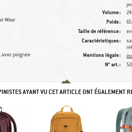
po
Volume :
24 
ir Wear
Poids :
65
Taille de référence :
en
Caractéristiques :
sa
ré
, avec poignée
Mentions légale :
in
N° art. :
50
PINISTES AYANT VU CET ARTICLE ONT ÉGALEMENT 