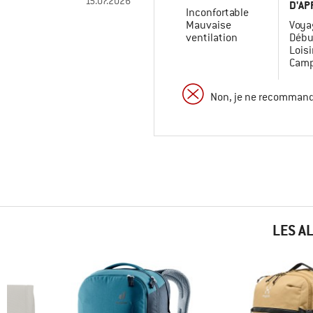
15.07.2026
D'AP
Inconfortable
Mauvaise
Voya
ventilation
Débu
Loisi
Camp
Non, je ne recommand
LES A