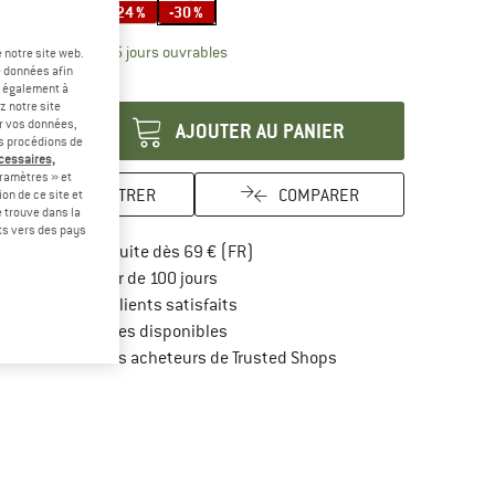
-20 %
-24 %
-30 %
Le lien s'ouvre dans une boîte d'inform
lai de livraison: 3-5 jours ouvrables
 notre site web.
e données afin
antité:
t également à
z notre site
er vos données,
AJOUTER AU PANIER
us procédions de
écessaires,
ramètres » et
ENREGISTRER
COMPARER
on de ce site et
 trouve dans la
rts vers des pays
Trouve les infos sur la livraison 
Livraison gratuite dès 69 € (FR)
Trouve les informations de paiement i
Droit de retour de 100 jours
> 4 000 000 clients satisfaits
Tous les articles disponibles
Trouve toutes les infos
Protection des acheteurs de Trusted Shops