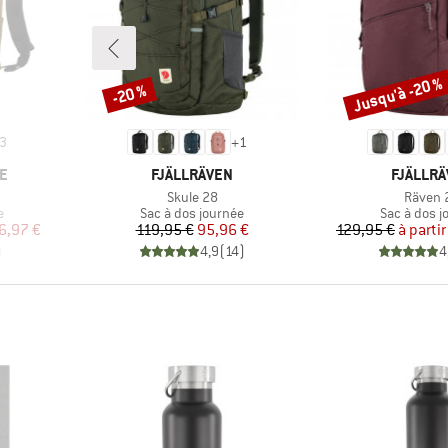
Jusqu'à -20 %
-20 %
Remise
Remise
3
+
1
MARQUE
MARQUE
E
FJÄLLRÄVEN
FJÄLLR
Article
Article
Skule 28
Räven 
Product group
Product gr
e
Sac à dos journée
Sac à dos j
duit
Prix
Prix réduit
Pr
Pr
6,97 €
119,95 €
95,96 €
129,95 €
à partir
)
4,9
(
14
)
4