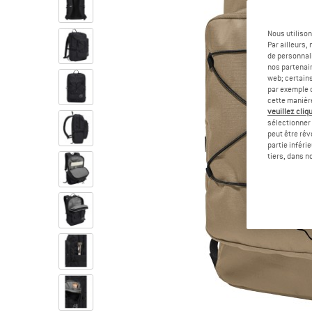
Nous utilison
Par ailleurs
de personnali
nos partenair
web; certain
par exemple c
cette manièr
veuillez cliqu
sélectionner 
peut être rév
partie inféri
tiers, dans n