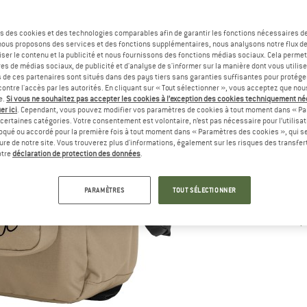
Dé
s des cookies et des technologies comparables afin de garantir les fonctions nécessaires de
, nous proposons des services et des fonctions supplémentaires, nous analysons notre flux d
Qu
ser le contenu et la publicité et nous fournissons des fonctions médias sociaux. Cela perme
es de médias sociaux, de publicité et d'analyse de s'informer sur la manière dont vous utilise
s de ces partenaires sont situés dans des pays tiers sans garanties suffisantes pour protég
ontre l'accès par les autorités. En cliquant sur « Tout sélectionner », vous acceptez que no
e.
Si vous ne souhaitez pas accepter les cookies à l’exception des cookies techniquement n
er ici
. Cependant, vous pouvez modifier vos paramètres de cookies à tout moment dans « Pa
certaines catégories. Votre consentement est volontaire, n’est pas nécessaire pour l’utilisati
oqué ou accordé pour la première fois à tout moment dans « Paramètres des cookies », qui se
eure de notre site. Vous trouverez plus d'informations, également sur les risques des transfe
otre
déclaration de protection des données
.
PARAMÈTRES
TOUT SÉLECTIONNER