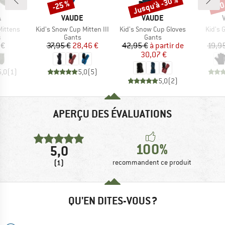
Jusqu'à -30 %
-25 %
-30
Remise
Remise
Rem
QUE
MARQUE
MARQUE
A
VAUDE
VAUDE
Article
Article
Article
Mittens
Kid's Snow Cup Mitten III
Kid's Snow Cup Gloves
Kid's 
ct group
Product group
Product group
s
Gants
Gants
ix
Prix
Prix réduit
Prix
Prix réduit
 €
37,95 €
28,46 €
42,95 €
à partir de
19,9
30,07 €
5,0
(
1
)
5,0
(
5
)
5,0
(
2
)
APERÇU DES ÉVALUATIONS
100%
5,0
(1)
recommandent ce produit
QU'EN DITES-VOUS ?