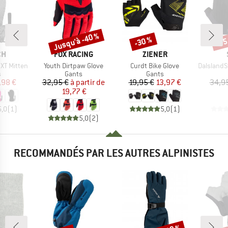
Jusqu'à -40 %
-30 %
-35
Remise
Remise
Rem
UE
MARQUE
MARQUE
CH
FOX RACING
ZIENER
Article
Article
Article
x XT Mitten
Youth Dirtpaw Glove
Curdt Bike Glove
DalslandSt. G
ct group
Product group
Product group
s
Gants
Gants
ix
ix réduit
Prix
Prix réduit
Prix
Prix réduit
,98 €
32,95 €
à partir de
19,95 €
13,97 €
34,9
19,77 €
5,0
(
1
)
5,0
(
1
)
5,0
(
2
)
RECOMMANDÉS PAR LES AUTRES ALPINISTES