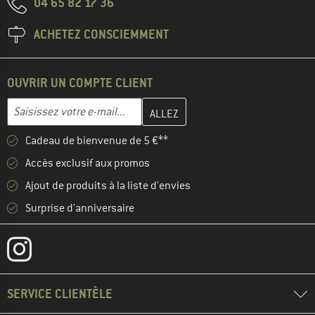
04 65 82 17 36
ACHETEZ CONSCIEMMENT
OUVRIR UN COMPTE CLIENT
Entrez votre adresse e-mail ici et créez votre compte client à la 
Adresse e-mail
Cadeau de bienvenue de 5 €**
Accès exclusif aux promos
Ajout de produits à la liste d'envies
Surprise d'anniversaire
SERVICE CLIENTÈLE