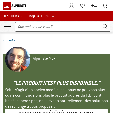
Vers le compte client
Vers 
Vers la liste d'env
Vers le com
DÉSTOCKAGE : jusqu'à -60 %
DÉSTOCKAGE : jusqu'à -60 % »
Gants
Alpiniste Max
"LE PRODUIT N'EST PLUS DISPONIBLE."
Soit il s'agit d'un ancien modèle, soit nous ne pouvons plus
ou ne commanderons plus le produit auprès du fabricant.
Ne désespérez pas, nous avons naturellement des solutions
de rechange à vous proposer :