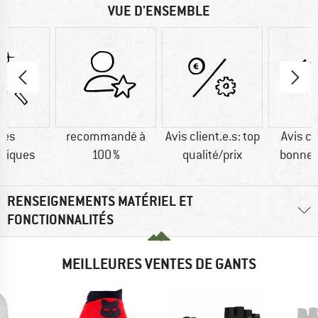
VUE D'ENSEMBLE
res
recommandé à
Avis client.e.s: top
Avis cl
tiques
100 %
qualité/prix
bonne 
RENSEIGNEMENTS MATÉRIEL ET
FONCTIONNALITÉS
MEILLEURES VENTES DE GANTS