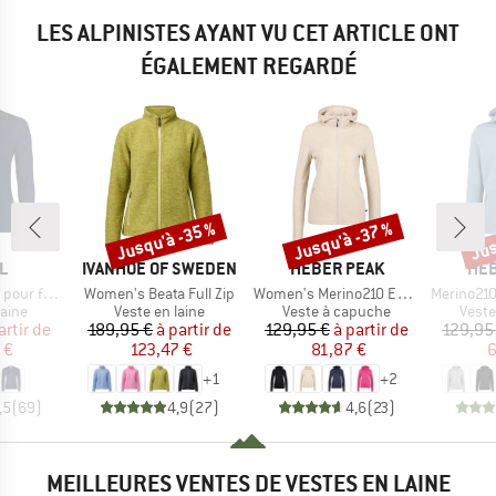
LES ALPINISTES AYANT VU CET ARTICLE ONT
ÉGALEMENT REGARDÉ
Jusqu'à -35 %
Jusqu'à -37 %
Jus
Remise
Remise
Rem
UE
MARQUE
MARQUE
MAR
L
IVANHOE OF SWEDEN
HEBER PEAK
HEB
Article
Article
Article
r femmes
Women's Beata Full Zip
Women's Merino210 EvergreenHe. Zip Hoody
Merino210 Ever
group
Product group
Product group
Produ
laine
Veste en laine
Veste à capuche
Veste
ix
ix réduit
Prix
Prix réduit
Prix
Prix réduit
artir de
189,95 €
à partir de
129,95 €
à partir de
129,95
 €
123,47 €
81,87 €
6
+
1
+
2
,5
(
69
)
4,9
(
27
)
4,6
(
23
)
MEILLEURES VENTES DE VESTES EN LAINE