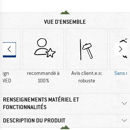
VUE D'ENSEMBLE
sign
recommandé à
Avis client.e.s:
Sans m
OVED
100 %
robuste
RENSEIGNEMENTS MATÉRIEL ET
FONCTIONNALITÉS
DESCRIPTION DU PRODUIT