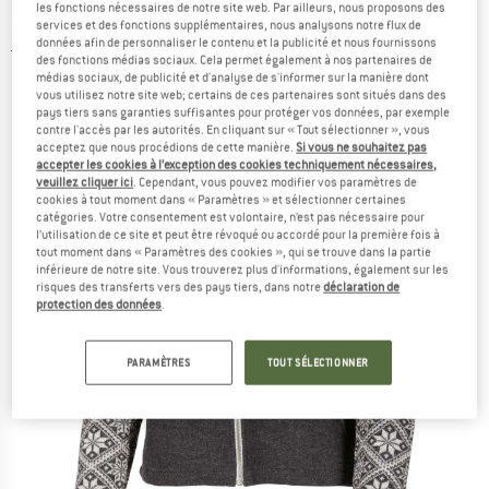
les fonctions nécessaires de notre site web. Par ailleurs, nous proposons des
- Veste en laine
services et des fonctions supplémentaires, nous analysons notre flux de
données afin de personnaliser le contenu et la publicité et nous fournissons
3,0
(1)
des fonctions médias sociaux. Cela permet également à nos partenaires de
médias sociaux, de publicité et d'analyse de s'informer sur la manière dont
vous utilisez notre site web; certains de ces partenaires sont situés dans des
pays tiers sans garanties suffisantes pour protéger vos données, par exemple
contre l'accès par les autorités. En cliquant sur « Tout sélectionner », vous
acceptez que nous procédions de cette manière.
Si vous ne souhaitez pas
accepter les cookies à l’exception des cookies techniquement nécessaires,
veuillez cliquer ici
. Cependant, vous pouvez modifier vos paramètres de
cookies à tout moment dans « Paramètres » et sélectionner certaines
catégories. Votre consentement est volontaire, n’est pas nécessaire pour
l’utilisation de ce site et peut être révoqué ou accordé pour la première fois à
tout moment dans « Paramètres des cookies », qui se trouve dans la partie
inférieure de notre site. Vous trouverez plus d'informations, également sur les
risques des transferts vers des pays tiers, dans notre
déclaration de
protection des données
.
PARAMÈTRES
TOUT SÉLECTIONNER