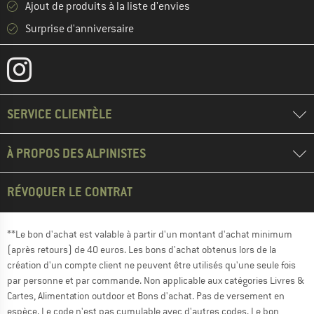
Ajout de produits à la liste d'envies
Surprise d'anniversaire
SERVICE CLIENTÈLE
À PROPOS DES ALPINISTES
RÉVOQUER LE CONTRAT
**Le bon d'achat est valable à partir d'un montant d'achat minimum
(après retours) de 40 euros. Les bons d'achat obtenus lors de la
création d'un compte client ne peuvent être utilisés qu'une seule fois
par personne et par commande. Non applicable aux catégories Livres &
Cartes, Alimentation outdoor et Bons d'achat. Pas de versement en
espèce. Le code n'est pas cumulable avec d'autres codes. Le bon