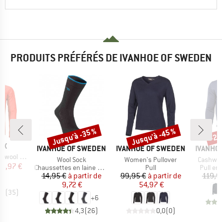
PRODUITS PRÉFÉRÉS DE IVANHOE OF SWEDEN
Jusqu'à -35 %
Jusqu'à -45 %
-25
Remise
Remise
Rem
E
OX
MARQUE
MARQUE
MARQUE
IVANHOE OF SWEDEN
IVANHOE OF SWEDEN
IVANHO
rid Jacket
Article
Article
Article
Wool Sock
Women's Pullover
Cashwoo
ix
ix réduit
55,97 €
Product group
Product group
Product
Chaussettes en laine mérinos
Pull
Pull en
Prix
Prix réduit
Prix
Prix réduit
14,95 €
à partir de
99,95 €
à partir de
119,9
9,72 €
54,97 €
,6
(
35
)
+
6
4,3
(
26
)
0,0
(
0
)