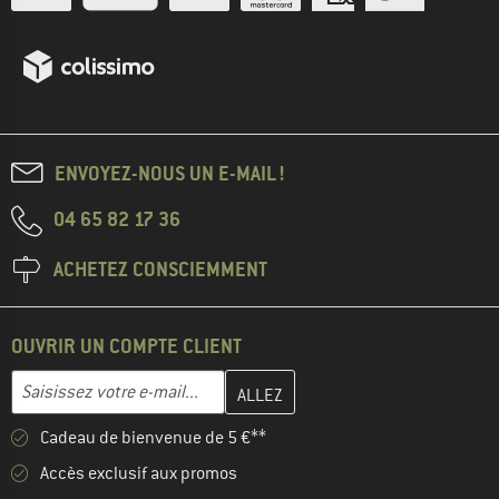
ENVOYEZ-NOUS UN E-MAIL !
04 65 82 17 36
ACHETEZ CONSCIEMMENT
OUVRIR UN COMPTE CLIENT
Entrez votre adresse e-mail ici et créez votre compte client à la 
Adresse e-mail
Cadeau de bienvenue de 5 €**
Accès exclusif aux promos