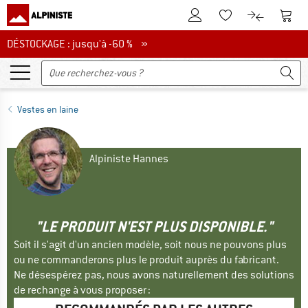
Vers le compte client
Vers 
Vers la liste d'env
Vers le com
DÉSTOCKAGE : jusqu'à -60 %
DÉSTOCKAGE : jusqu'à -60 % »
Vestes en laine
Alpiniste Hannes
"LE PRODUIT N'EST PLUS DISPONIBLE."
Soit il s'agit d'un ancien modèle, soit nous ne pouvons plus
ou ne commanderons plus le produit auprès du fabricant.
Ne désespérez pas, nous avons naturellement des solutions
de rechange à vous proposer :