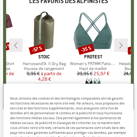
LES FAVORIS DES ALPINISTES
 -30 %
-35 %
-85
-57 %
Remise
Remise
Rem
UE
OX
MARQUE
STOIC
MARQUE
PROTEST
k T-Shirt
Article
HarnosandSt. II Dry Bag
Article
Women's PRTMM Patio Triangle
Article
HeladagenSt. Insulated
roup
érinos
Product group
Housse de rangement
Product group
Haut de maillot
Produc
Boutei
artir de
ix
ix réduit
9,95 €
à partir de
Prix
Prix réduit
39,95 €
Prix
Prix réduit
25,97 €
24,95 
 €
4,28 €
4,9
(
23
)
4,3
(
3
)
5,0
(
2
)
Nous utilisons des cookies et des technologies comparables afin de garantir
les fonctions nécessaires de notre site web. Par ailleurs, nous proposons des
services et des fonctions supplémentaires, nous analysons notre flux de
données afin de personnaliser le contenu et la publicité et nous fournissons
des fonctions médias sociaux. Cela permet également à nos partenaires de
ION
-
Promo Rashguard S/S - Lycra
médias sociaux, de publicité et d'analyse de s'informer sur la manière dont
vous utilisez notre site web; certains de ces partenaires sont situés dans des
pays tiers sans garanties suffisantes pour protéger vos données, par exemple
(0)