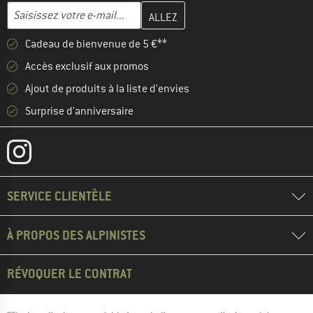
Entrez votre adresse e-mail ici et créez votre compte client à la 
Adresse e-mail
Cadeau de bienvenue de 5 €**
Accès exclusif aux promos
Ajout de produits à la liste d'envies
Surprise d'anniversaire
SERVICE CLIENTÈLE
À PROPOS DES ALPINISTES
RÉVOQUER LE CONTRAT