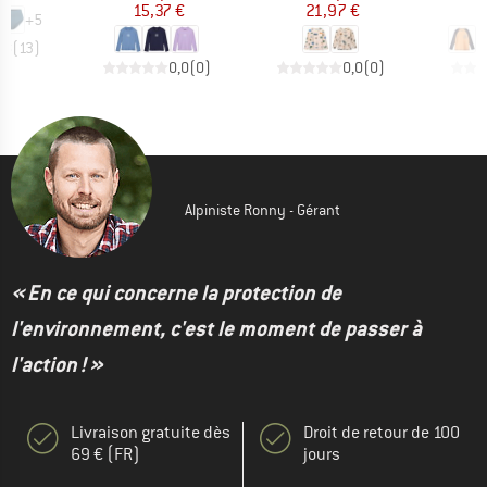
15,37 €
21,97 €
2
+
5
,8
(
13
)
0,0
(
0
)
0,0
(
0
)
Alpiniste Ronny - Gérant
« En ce qui concerne la protection de
l'environnement, c'est le moment de passer à
l'action ! »
Livraison gratuite dès
Droit de retour de 100
69 € (FR)
jours