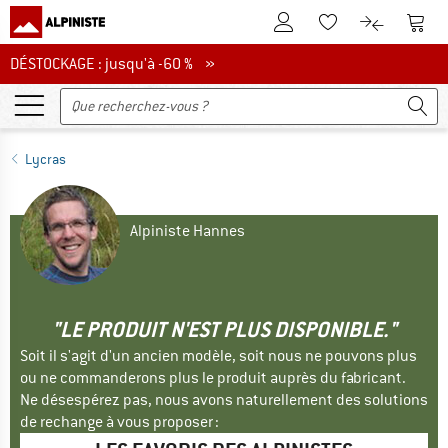
Vers le compte client
Vers 
Vers la liste d'env
Vers le com
DÉSTOCKAGE : jusqu'à -60 %
DÉSTOCKAGE : jusqu'à -60 % »
Lycras
Alpiniste Hannes
"LE PRODUIT N'EST PLUS DISPONIBLE."
Soit il s'agit d'un ancien modèle, soit nous ne pouvons plus
ou ne commanderons plus le produit auprès du fabricant.
Ne désespérez pas, nous avons naturellement des solutions
de rechange à vous proposer :