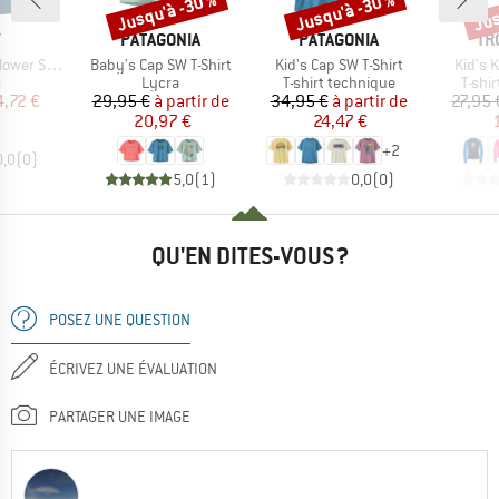
Jusqu'à -30 %
Jusqu'à -30 %
Jus
Remise
Remise
Rem
QUE
MARQUE
MARQUE
MA
Y
PATAGONIA
PATAGONIA
TR
Article
Article
Article
Springsuit
Baby's Cap SW T-Shirt
Kid's Cap SW T-Shirt
Kid's K
ct group
Product group
Product group
Produ
a
Lycra
T-shirt technique
T-shi
ix
ix réduit
Prix
Prix réduit
Prix
Prix réduit
4,72 €
29,95 €
à partir de
34,95 €
à partir de
27,95 
20,97 €
24,47 €
+
2
0,0
(
0
)
5,0
(
1
)
0,0
(
0
)
QU'EN DITES-VOUS ?
POSEZ UNE QUESTION
ÉCRIVEZ UNE ÉVALUATION
PARTAGER UNE IMAGE