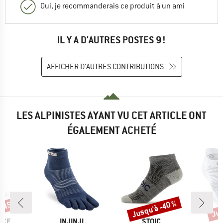
Oui, je recommanderais ce produit à un ami
IL Y A D'AUTRES POSTES 9 !
AFFICHER D'AUTRES CONTRIBUTIONS
LES ALPINISTES AYANT VU CET ARTICLE ONT
ÉGALEMENT ACHETÉ
 -45 %
Jusqu'à -40 %
Jus
Remise
Rem
MARQUE
MARQUE
NCE
INJINJI
STOIC
I