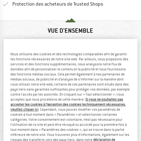
Trouve toutes les i
Protection des acheteurs de Trusted Shops
VUE D'ENSEMBLE
Nous utilisons des cookies et des technologies comparables afin de garantir
les fonctions nécessaires de notre site web. Par ailleurs, nous proposons des
services et des fonctions supplémentaires, nous analysons notre flux de
données afin de personnaliser le contenu et la publicité et nous fournissons
des fonctions médias sociaux. Cela permet également à nos partenaires de
médias sociaux, de publicité et d'analyse de s'informer sur la manière dont
vous utilisez notre site web; certains de ces partenaires sont situés dans des
recommandé à
Fibres
pays tiers sans garanties suffisantes pour protéger vos données, par exemple
100 %
synthétiques
contre l'accès par les autorités. En cliquant sur « Tout sélectionner », vous
acceptez que nous procédions de cette manière.
Si vous ne souhaitez pas
accepter les cookies à l’exception des cookies techniquement nécessaires,
veuillez cliquer ici
. Cependant, vous pouvez modifier vos paramètres de
RENSEIGNEMENTS MATÉRIEL ET
cookies à tout moment dans « Paramètres » et sélectionner certaines
catégories. Votre consentement est volontaire, n’est pas nécessaire pour
FONCTIONNALITÉS
l’utilisation de ce site et peut être révoqué ou accordé pour la première fois à
tout moment dans « Paramètres des cookies », qui se trouve dans la partie
inférieure de notre site. Vous trouverez plus d'informations, également sur les
DESCRIPTION DU PRODUIT
risques des transferts vers des pays tiers, dans notre
déclaration de