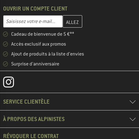
OUVRIR UN COMPTE CLIENT
Entrez votre adresse e-mail ici et créez votre compte client à la 
Adresse e-mail
Cadeau de bienvenue de 5 €**
Accès exclusif aux promos
Ajout de produits à la liste d'envies
Surprise d'anniversaire
SERVICE CLIENTÈLE
À PROPOS DES ALPINISTES
RÉVOQUER LE CONTRAT