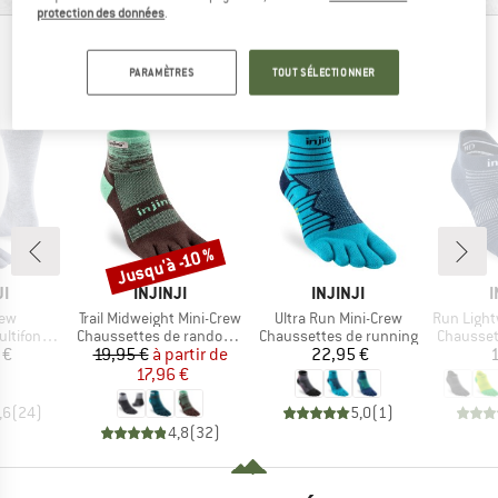
protection des données
.
LES ALPINISTES AYANT VU CET ARTICLE ONT
PARAMÈTRES
TOUT SÉLECTIONNER
ÉGALEMENT REGARDÉ
Jusqu'à -10 %
Remise
UE
MARQUE
MARQUE
JI
INJINJI
INJINJI
I
Article
Article
Article
rew
Trail Midweight Mini-Crew
Ultra Run Mini-Crew
Run Lightw
Product group
Product group
Product 
onctions
Chaussettes de randonnée
Chaussettes de running
Chausset
ix
Prix
Prix réduit
Prix
 €
19,95 €
à partir de
22,95 €
1
17,96 €
,6
(
24
)
5,0
(
1
)
4,8
(
32
)