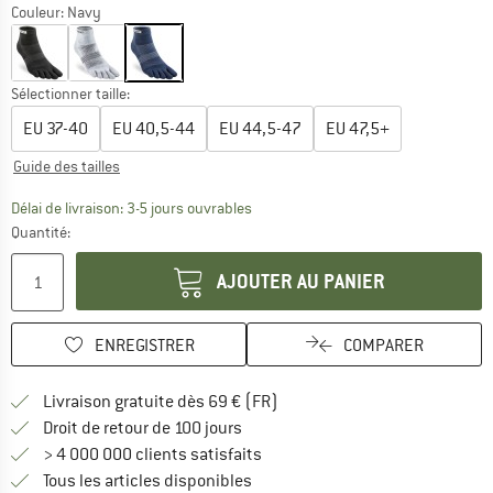
Couleur:
Navy
Sélectionner taille:
EU
37-40
EU
40,5-44
EU
44,5-47
EU
47,5+
Guide des tailles
Le lien s'ouvre dans une boîte d'inf
Délai de livraison: 3-5 jours ouvrables
Quantité:
AJOUTER AU PANIER
ENREGISTRER
COMPARER
Trouve les infos sur la livrais
Livraison gratuite dès 69 € (FR)
Trouve les informations de paiemen
Droit de retour de 100 jours
> 4 000 000 clients satisfaits
Tous les articles disponibles