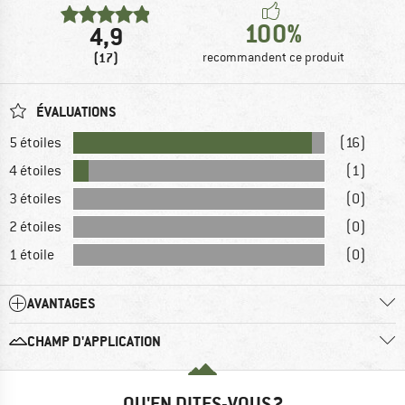
100%
4,9
(17)
recommandent ce produit
ÉVALUATIONS
5 étoiles
(16)
4 étoiles
(1)
3 étoiles
(0)
2 étoiles
(0)
1 étoile
(0)
AVANTAGES
CHAMP D'APPLICATION
QU'EN DITES-VOUS ?