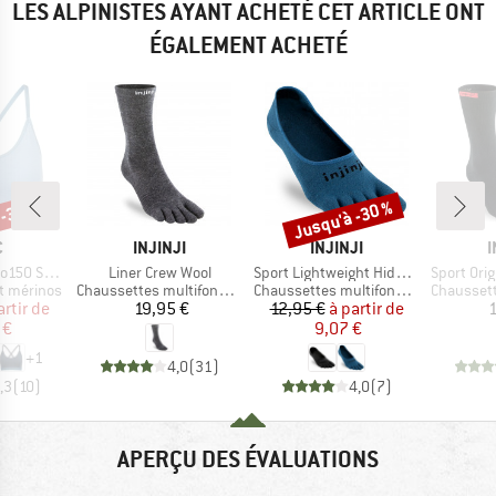
LES ALPINISTES AYANT ACHETÉ CET ARTICLE ONT
ÉGALEMENT ACHETÉ
 -35 %
Jusqu'à -30 %
Remise
QUE
MARQUE
MARQUE
C
INJINJI
INJINJI
I
Article
Article
Article
jemSt. Bra
Liner Crew Wool
Sport Lightweight Hidden
Sport Origi
Product group
Product group
Product g
t mérinos
Chaussettes multifonctions
Chaussettes multifonctions
Chaussettes
ix
ix réduit
Prix
Prix
Prix réduit
artir de
19,95 €
12,95 €
à partir de
1
 €
9,07 €
+
1
4,0
(
31
)
,3
(
10
)
4,0
(
7
)
APERÇU DES ÉVALUATIONS