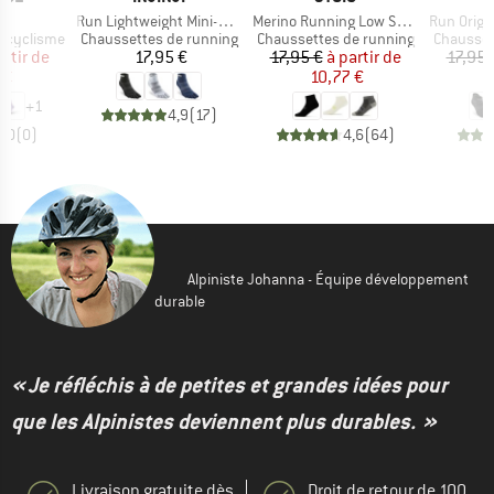
Article
Article
Article
V1
Run Lightweight Mini-Crew
Merino Running Low Socks
Run Origina
Product group
Product group
Product 
e cyclisme
Chaussettes de running
Chaussettes de running
Chausset
ix
ix réduit
Prix
Prix
Prix réduit
artir de
17,95 €
17,95 €
à partir de
17,95 
 €
10,77 €
+
1
4,9
(
17
)
0,0
(
0
)
4,6
(
64
)
Alpiniste Johanna - Équipe développement
durable
« Je réfléchis à de petites et grandes idées pour
que les Alpinistes deviennent plus durables. »
Livraison gratuite dès
Droit de retour de 100