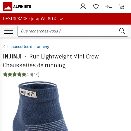
Vers le compte client
Vers 
Vers la liste d'env
Vers le com
DÉSTOCKAGE : jusqu'à -60 %
DÉSTOCKAGE : jusqu'à -60 % »
Chaussettes de running
INJINJI
-
Run Lightweight Mini-Crew -
Chaussettes de running
4,9
(17)