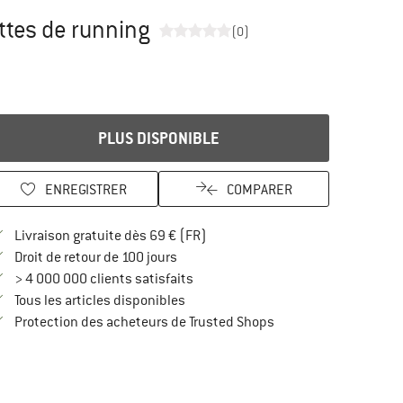
ttes de running
(0)
PLUS DISPONIBLE
ENREGISTRER
COMPARER
Trouve les infos sur la livraison 
Livraison gratuite dès 69 € (FR)
Trouve les informations de paiement i
Droit de retour de 100 jours
> 4 000 000 clients satisfaits
Tous les articles disponibles
Trouve toutes les infos
Protection des acheteurs de Trusted Shops