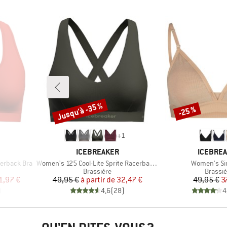
Jusqu'à -35 %
-25 %
Remise
Remise
+
1
MARQUE
MARQUE
ICEBREAKER
ICEBRE
Article
Article
erback Bra
Women's 125 Cool-Lite Sprite Racerback Bra
Women's Si
up
Product group
Produc
Brassière
Brassiè
duit
Prix
Prix réduit
Pr
Pr
1,97 €
49,95 €
à partir de
32,47 €
49,95 €
3
)
4,6
(
28
)
4