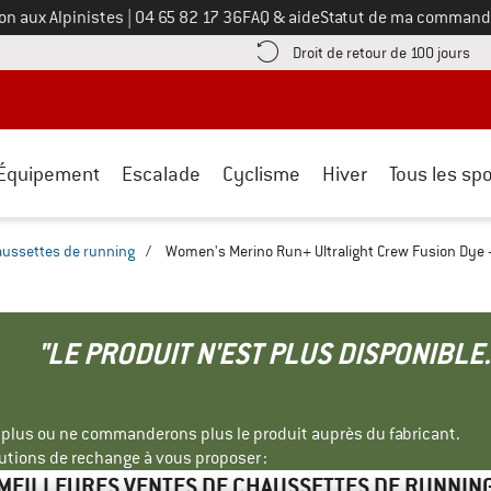
Appelez-nous au
on aux Alpinistes
|
04 65 82 17 36
FAQ & aide
Statut de ma command
e les informations de paiement ici ! Ouvre une boîte d'information
Tro
Droit de retour de 100 jours
Équipement
Escalade
Cyclisme
Hiver
Tous les spo
ussettes de running
/
Women's Merino Run+ Ultralight Crew Fusion Dye 
"LE PRODUIT N'EST PLUS DISPONIBLE.
s plus ou ne commanderons plus le produit auprès du fabricant.
tions de rechange à vous proposer :
MEILLEURES VENTES DE CHAUSSETTES DE RUNNIN