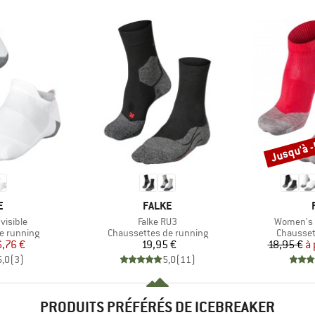
Jusqu'à 
Remise
UE
MARQUE
E
FALKE
Article
Article
visible
Falke RU3
Women's F
Product group
Product 
e running
Chaussettes de running
Chausset
ix
ix réduit
Prix
6,76 €
19,95 €
18,95 €
à 
5,0
(
3
)
5,0
(
11
)
PRODUITS PRÉFÉRÉS DE ICEBREAKER