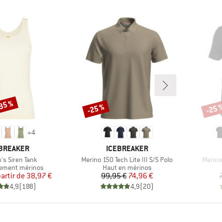
-35 %
-25 %
-25 
Remise
Remi
+
4
QUE
MARQUE
BREAKER
ICEBREAKER
Article
Article
s Siren Tank
Merino 150 Tech Lite III S/S Polo
Merino 
group
Product group
ement mérinos
Haut en mérinos
Prix
Prix réduit
Prix
Prix réduit
partir de
38,97 €
99,95 €
74,96 €
4,9
(
188
)
4,9
(
20
)