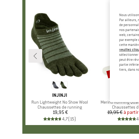
Nous utilison
Par ailleurs
de personnali
nos partenair
web; certain
par exemple c
cette manièr
veuillez cliqu
sélectionner 
peut être rév
partie inféri
Jusqu'à -45 %
Remise
tiers, dans n
MARQUE
INJINJI
MAR
STOI
Article
Run Lightweight No Show Wool
Article
Merino Running Quart
Product group
Chaussettes de running
Product group
Chaussettes d
19,95 €
Prix
19,95 €
à partir
Pr
Pr
4,7
(
15
)
4