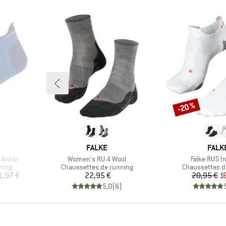
-20 %
Remise
MARQUE
MARQ
FALKE
FALK
Article
Article
 Ankle
Women's RU 4 Wool
Falke RU5 In
Product group
Product group
ning
Chaussettes de running
Chaussettes d
duit
Prix
Pr
Pr
1,97 €
22,95 €
20,95 €
1
)
5,0
(
6
)