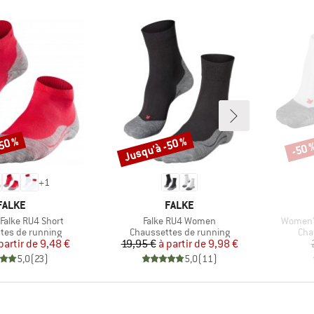
-50 %
Jusqu'à -50 %
-50 
Remise
Remi
+
1
MARQUE
MARQUE
FALKE
FALKE
Article
Article
alke RU4 Short
Falke RU4 Women
Women's
group
Product group
Pro
tes de running
Chaussettes de running
Cha
Prix
Prix réduit
Prix
Prix réduit
partir de
9,48 €
19,95 €
à partir de
9,98 €
5,0
(
23
)
5,0
(
11
)