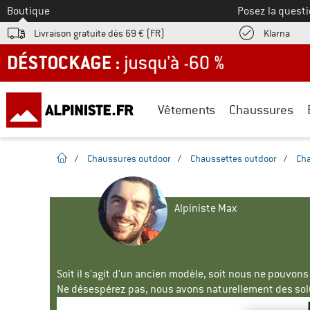
Vers le
Boutique
Posez la questi
Trouv
Livraison gratuite dès 69 € (FR)
Klarna
DÉSTOCKAGE : jusqu'à -60 %
Vêtements
Chaussures
Page d'accueil
/
Chaussures outdoor
/
Chaussettes outdoor
/
Cha
Alpiniste Max
Soit il s'agit d'un ancien modèle, soit nous ne pouvon
Ne désespérez pas, nous avons naturellement des solu