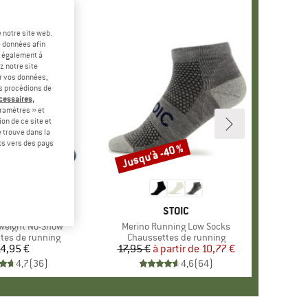
 notre site web.
e données afin
t également à
z notre site
er vos données,
us procédions de
écessaires,
ramètres » et
on de ce site et
 trouve dans la
rts vers des pays
Jusqu'à -40 %
Remise
+
4
MARQUE
NJINJI
MARQUE
STOIC
weight No-Show
Article
Merino Running Low Socks
group
tes de running
Product group
Chaussettes de running
4,95 €
Prix
17,95 €
à partir de
Prix
Prix réduit
10,77 €
4,7
(
36
)
4,6
(
64
)