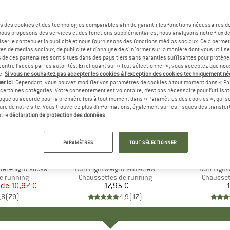
s des cookies et des technologies comparables afin de garantir les fonctions nécessaires de
, nous proposons des services et des fonctions supplémentaires, nous analysons notre flux d
ser le contenu et la publicité et nous fournissons des fonctions médias sociaux. Cela perme
es de médias sociaux, de publicité et d'analyse de s'informer sur la manière dont vous utilise
s de ces partenaires sont situés dans des pays tiers sans garanties suffisantes pour protég
ontre l'accès par les autorités. En cliquant sur « Tout sélectionner », vous acceptez que no
e.
Si vous ne souhaitez pas accepter les cookies à l’exception des cookies techniquement n
er ici
. Cependant, vous pouvez modifier vos paramètres de cookies à tout moment dans « Pa
certaines catégories. Votre consentement est volontaire, n’est pas nécessaire pour l’utilisati
oqué ou accordé pour la première fois à tout moment dans « Paramètres des cookies », qui se
eure de notre site. Vous trouverez plus d'informations, également sur les risques des transfe
otre
déclaration de protection des données
.
PARAMÈTRES
TOUT SÉLECTIONNER
QUE
C
MARQUE
INJINJI
I
er+ light socks
Article
Run Lightweight Mini-Crew
Article
Run Light
e running
Product group
Chaussettes de running
Product 
Chausset
 de
ix
ix réduit
10,97 €
17,95 €
Prix
1
,8
(
79
)
4,9
(
17
)