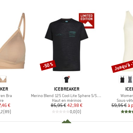
Jusqu'à 
-50 %
Remise
Remise
MARQUE
MAR
AKER
ICEBREAKER
ICE
Article
Article
ren Bra
Merino Blend 125 Cool-Lite Sphere S/S Exclusive
Women'
t group
Product group
Product 
re
Haut en mérinos
Sous-vêt
ix
ix réduit
Prix
Prix réduit
7,46 €
85,95 €
42,98 €
59,95 €
à 
,2
(
89
)
0,0
(
0
)