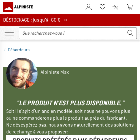
Vers le compte client
Vers 
Vers la liste d'env
Vers le com
DÉSTOCKAGE : jusqu'à -60 %
DÉSTOCKAGE : jusqu'à -60 % »
Débardeurs
Alpiniste Max
"LE PRODUIT N'EST PLUS DISPONIBLE."
Soit il s'agit d'un ancien modèle, soit nous ne pouvons plus
ou ne commanderons plus le produit auprès du fabricant.
Ne désespérez pas, nous avons naturellement des solutions
de rechange à vous proposer :