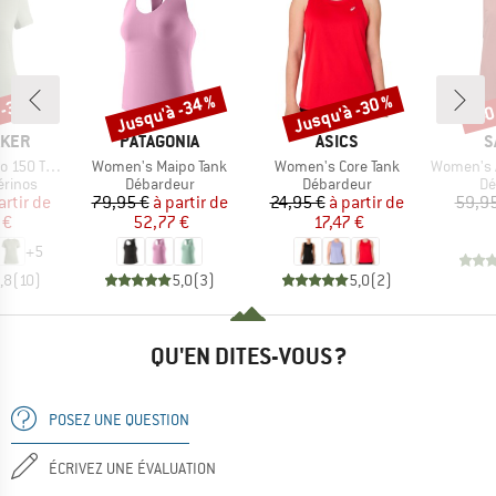
 -35 %
Jusqu'à -34 %
Jusqu'à -30 %
-40
Remise
Remise
Rem
MARQUE
MARQUE
M
AKER
PATAGONIA
ASICS
S
Article
Article
Article
e III S/S Tee
Women's Maipo Tank
Women's Core Tank
Women's Agne
oup
Product group
Product group
Pr
érinos
Débardeur
Débardeur
Dé
ix
ix réduit
Prix
Prix réduit
Prix
Prix réduit
artir de
79,95 €
à partir de
24,95 €
à partir de
59,95
 €
52,77 €
17,47 €
+
5
,8
(
10
)
5,0
(
3
)
5,0
(
2
)
QU'EN DITES-VOUS ?
POSEZ UNE QUESTION
ÉCRIVEZ UNE ÉVALUATION