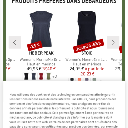
PRODUITS PRÉFÉRÉS DANS DÉBARDEURS
Jusqu'à -65 %
Jus
-25 %
Remise
Remise
Rem
QUE
C
MARQUE
HEBER PEAK
MARQUE
STOIC
kenSt. Tank
Article
Women's MerinoMix150 PineconeHe. Loose Tank
Article
Women's Merino155 LaholmSt. Tank
Article
Women's Performanc
roup
érinos
Product group
Haut en mérinos
Product group
Haut en mérinos
Produ
T-shi
ix
ix réduit
1,97 €
49,95 €
Prix
Prix réduit
37,46 €
74,95 €
à partir de
Prix
Prix réduit
29,95 
26,23 €
1
+
3
+
2
5,0
(
1
)
4,8
(
10
)
4,9
(
20
)
Nous utilisons des cookies et des technologies comparables afin de garantir
les fonctions nécessaires de notre site web. Par ailleurs, nous proposons des
services et des fonctions supplémentaires, nous analysons notre flux de
données afin de personnaliser le contenu et la publicité et nous fournissons
des fonctions médias sociaux. Cela permet également à nos partenaires de
ICEBREAKER
-
Women's Cool-Lite Sphere III
médias sociaux, de publicité et d'analyse de s'informer sur la manière dont
vous utilisez notre site web; certains de ces partenaires sont situés dans des
Tank Summer Shine - Débardeur
pays tiers sans garanties suffisantes pour protéger vos données, par exemple