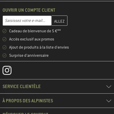
OUVRIR UN COMPTE CLIENT
Entrez votre adresse e-mail ici et créez votre compte client à la 
Adresse e-mail
Cadeau de bienvenue de 5 €**
Accès exclusif aux promos
Ajout de produits à la liste d'envies
Surprise d'anniversaire
SERVICE CLIENTÈLE
À PROPOS DES ALPINISTES