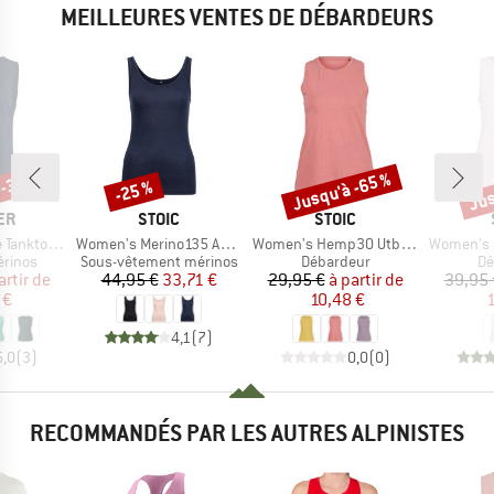
MEILLEURES VENTES DE DÉBARDEURS
 -30 %
Jusqu'à -65 %
Jus
-25 %
Remise
Remise
Rem
E
MARQUE
MARQUE
ER
STOIC
STOIC
Article
Article
Article
erino-Tencel
Women's Merino135 AnebySt. Tank
Women's Hemp30 UtbySt. Tank
Women's Hemp15
oup
Product group
Product group
Pr
érinos
Sous-vêtement mérinos
Débardeur
Dé
ix
ix réduit
Prix
Prix réduit
Prix
Prix réduit
artir de
44,95 €
33,71 €
29,95 €
à partir de
39,95 
 €
10,48 €
1
4,1
(
7
)
5,0
(
3
)
0,0
(
0
)
RECOMMANDÉS PAR LES AUTRES ALPINISTES