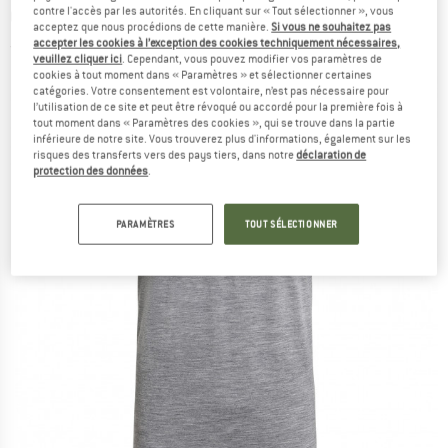
contre l'accès par les autorités. En cliquant sur « Tout sélectionner », vous
Glow - Haut en mérinos
acceptez que nous procédions de cette manière.
Si vous ne souhaitez pas
accepter les cookies à l’exception des cookies techniquement nécessaires,
(0)
veuillez cliquer ici
. Cependant, vous pouvez modifier vos paramètres de
cookies à tout moment dans « Paramètres » et sélectionner certaines
catégories. Votre consentement est volontaire, n’est pas nécessaire pour
l’utilisation de ce site et peut être révoqué ou accordé pour la première fois à
tout moment dans « Paramètres des cookies », qui se trouve dans la partie
inférieure de notre site. Vous trouverez plus d'informations, également sur les
risques des transferts vers des pays tiers, dans notre
déclaration de
protection des données
.
PARAMÈTRES
TOUT SÉLECTIONNER