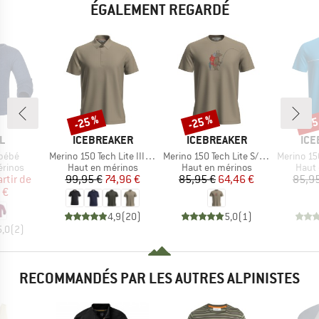
ÉGALEMENT REGARDÉ
-25 %
-25 %
-25
Remise
Remise
Rem
UE
MARQUE
MARQUE
MAR
L
ICEBREAKER
ICEBREAKER
ICE
Article
Article
Article
 bébé
Merino 150 Tech Lite III S/S Polo
Merino 150 Tech Lite S/S Tee Bear Catch
Merino 150 Tech Li
oup
Product group
Product group
Produ
érinos
Haut en mérinos
Haut en mérinos
Haut 
ix
ix réduit
Prix
Prix réduit
Prix
Prix réduit
artir de
99,95 €
74,96 €
85,95 €
64,46 €
85,9
 €
4,9
(
20
)
5,0
(
1
)
5,0
(
2
)
RECOMMANDÉS PAR LES AUTRES ALPINISTES