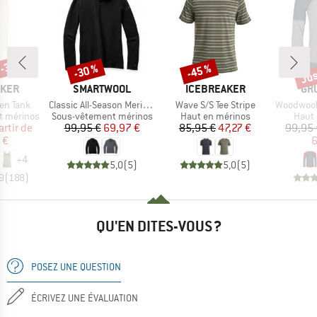
 -35 %
Jus
-30 %
-45 %
Remise
Remise
Rem
MARQUE
MARQUE
MA
AKER
SMARTWOOL
ICEBREAKER
GR
Article
Article
Article
en Tank
Classic All-Season Merino Base Layer 1/4 Zip Boxed
Wave S/S Tee Stripe
Woodwool Long
Product group
Product group
Produ
t mérinos
Sous-vêtement mérinos
Haut en mérinos
Haut 
ix
ix réduit
Prix
Prix réduit
Prix
Prix réduit
artir de
99,95 €
69,97 €
85,95 €
47,27 €
99,95 
 €
6
+
4
5,0
(
5
)
5,0
(
5
)
9
(
188
)
QU'EN DITES-VOUS ?
POSEZ UNE QUESTION
ÉCRIVEZ UNE ÉVALUATION