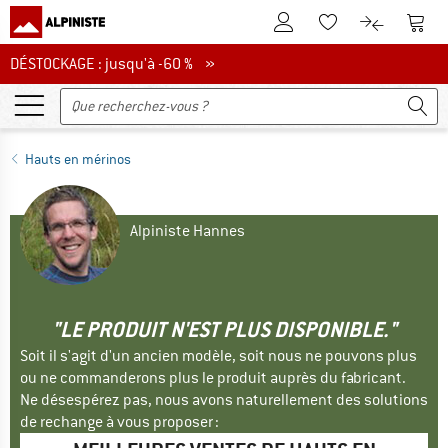
Vers le compte client
Vers 
Vers la liste d'env
Vers le com
DÉSTOCKAGE : jusqu'à -60 %
DÉSTOCKAGE : jusqu'à -60 % »
Hauts en mérinos
Alpiniste Hannes
"LE PRODUIT N'EST PLUS DISPONIBLE."
Soit il s'agit d'un ancien modèle, soit nous ne pouvons plus
ou ne commanderons plus le produit auprès du fabricant.
Ne désespérez pas, nous avons naturellement des solutions
de rechange à vous proposer :