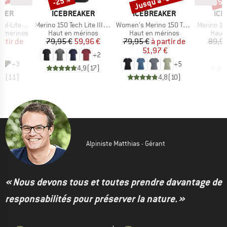
 -30 %
Jusqu'à -35 %
-25 %
-50
MARQUE
MARQUE
MAR
AKER
ICEBREAKER
ICEBREAKER
ICE
Article
Article
Article
rite Hipster
Merino 150 Tech Lite III S/S Tee
Women's Merino 150 Tech Lite III S/S Tee
Merino 125 Cool-Li
Product group
Product group
Produ
t mérinos
Haut en mérinos
Haut en mérinos
Haut 
ix
ix réduit
Prix
Prix réduit
Prix
Prix réduit
artir de
79,95 €
59,96 €
79,95 €
à partir de
89,95
 €
51,97 €
+
2
+
3
+
5
4,9
(
17
)
,8
(
11
)
4,8
(
10
)
Alpiniste Matthias - Gérant
« Nous devons tous et toutes prendre davantage de
responsabilités pour préserver la nature. »