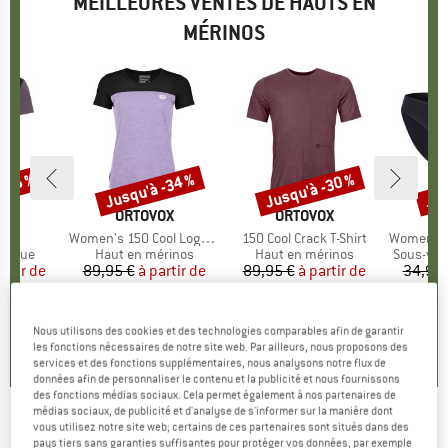
MEILLEURES VENTES DE HAUTS EN
MÉRINOS
 -35 %
Jusqu'à -34 %
Jusqu'à -30 %
Jus
Remise
Remise
Rem
UE
E
MARQUE
ORTOVOX
MARQUE
ORTOVOX
irt
Article
Women's 150 Cool Logo T-Shirt
Article
150 Cool Crack T-Shirt
Article
Women's Merino
oup
hnique
Product group
Haut en mérinos
Product group
Haut en mérinos
Product 
Sous-vêt
artir de
ix
ix réduit
89,95 €
à partir de
Prix
Prix réduit
89,95 €
à partir de
Prix
Prix réduit
34,95 
 €
59,37 €
62,97 €
2
+
3
Nous utilisons des cookies et des technologies comparables afin de garantir
,5
(
51
)
4,7
(
24
)
4,3
(
3
)
les fonctions nécessaires de notre site web. Par ailleurs, nous proposons des
services et des fonctions supplémentaires, nous analysons notre flux de
données afin de personnaliser le contenu et la publicité et nous fournissons
des fonctions médias sociaux. Cela permet également à nos partenaires de
médias sociaux, de publicité et d'analyse de s'informer sur la manière dont
vous utilisez notre site web; certains de ces partenaires sont situés dans des
ICEBREAKER
-
Tech Lite II S/S Tee Spring
pays tiers sans garanties suffisantes pour protéger vos données, par exemple